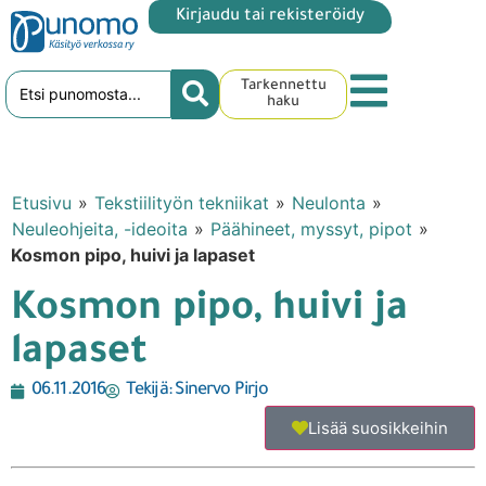
Kirjaudu tai rekisteröidy
Tarkennettu
haku
Etusivu
»
Tekstiilityön tekniikat
»
Neulonta
»
Neuleohjeita, -ideoita
»
Päähineet, myssyt, pipot
»
Kosmon pipo, huivi ja lapaset
Kosmon pipo, huivi ja
lapaset
06.11.2016
Tekijä:
Sinervo Pirjo
Lisää suosikkeihin