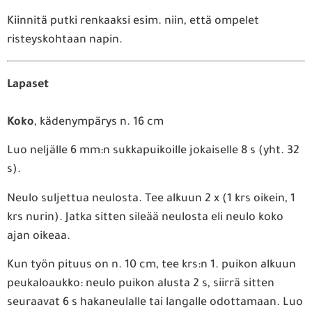
Kiinnitä putki renkaaksi esim. niin, että ompelet
risteyskohtaan napin.
Lapaset
Koko
, kädenympärys n. 16 cm
Luo neljälle 6 mm:n sukkapuikoille jokaiselle 8 s (yht. 32
s).
Neulo suljettua neulosta. Tee alkuun 2 x (1 krs oikein, 1
krs nurin). Jatka sitten sileää neulosta eli neulo koko
ajan oikeaa.
Kun työn pituus on n. 10 cm, tee krs:n 1. puikon alkuun
peukaloaukko: neulo puikon alusta 2 s, siirrä sitten
seuraavat 6 s hakaneulalle tai langalle odottamaan. Luo