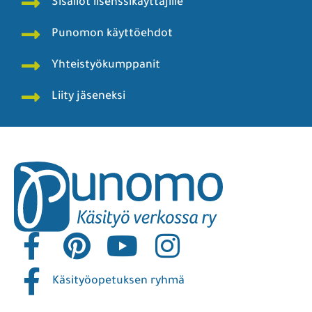
Sisällöt lisenssikäyttäjille
Punomon käyttöehdot
Yhteistyökumppanit
Liity jäseneksi
Käsityöopetuksen ryhmä