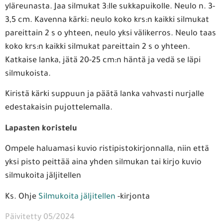
yläreunasta. Jaa silmukat 3:lle sukkapuikolle. Neulo n. 3-
3,5 cm. Kavenna kärki: neulo koko krs:n kaikki silmukat
pareittain 2 s o yhteen, neulo yksi välikerros. Neulo taas
koko krs:n kaikki silmukat pareittain 2 s o yhteen.
Katkaise lanka, jätä 20-25 cm:n häntä ja vedä se läpi
silmukoista.
Kiristä kärki suppuun ja päätä lanka vahvasti nurjalle
edestakaisin pujottelemalla.
Lapasten koristelu
Ompele haluamasi kuvio ristipistokirjonnalla, niin että
yksi pisto peittää aina yhden silmukan tai kirjo kuvio
silmukoita jäljitellen
Ks. Ohje
Silmukoita jäljitellen
-kirjonta
Päivitetty 05/2024