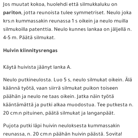
Jos muutat kokoa, huolehdi että silmukkaluku on
pariton
, jotta reunoista tulee symmetriset. Neulo joka
krs:n kummassakin reunassa 1 s oikein ja neulo muilla
silmukoilla patenttia. Neulo kunnes lankaa on jäljellä n.
4-5 m. Päätä silmukat.
Huivin kiinnitysrengas
Käytä huivista jäänyt lanka A.
Neulo putkineulosta. Luo 5 s, neulo silmukat oikein. Älä
käännä työtä, vaan siirrä silmukat puikon toiseen
päähän ja neulo ne taas oikein. Jatka näin työtä
kääntämättä ja putki alkaa muodostua. Tee putkesta n.
20 cm:n pituinen, päätä silmukat ja langanpäät.
Pujota putki läpi huivin neuloksesta kummassakin
reunassa, n. 20 cm:n päähän huivin päästä. Sovita!