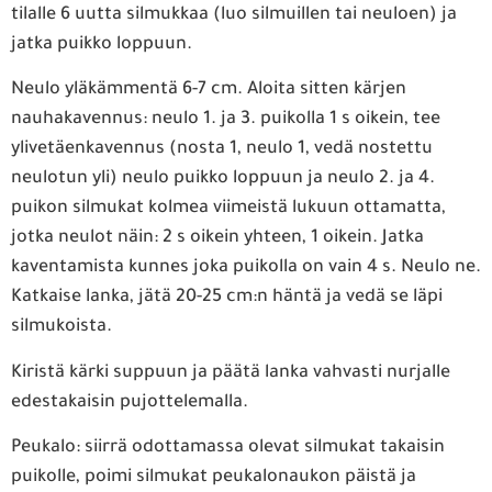
tilalle 6 uutta silmukkaa (luo silmuillen tai neuloen) ja
jatka puikko loppuun.
Neulo yläkämmentä 6-7 cm. Aloita sitten kärjen
nauhakavennus: neulo 1. ja 3. puikolla 1 s oikein, tee
ylivetäenkavennus (nosta 1, neulo 1, vedä nostettu
neulotun yli) neulo puikko loppuun ja neulo 2. ja 4.
puikon silmukat kolmea viimeistä lukuun ottamatta,
jotka neulot näin: 2 s oikein yhteen, 1 oikein. Jatka
kaventamista kunnes joka puikolla on vain 4 s. Neulo ne.
Katkaise lanka, jätä 20-25 cm:n häntä ja vedä se läpi
silmukoista.
Kiristä kärki suppuun ja päätä lanka vahvasti nurjalle
edestakaisin pujottelemalla.
Peukalo: siirrä odottamassa olevat silmukat takaisin
puikolle, poimi silmukat peukalonaukon päistä ja