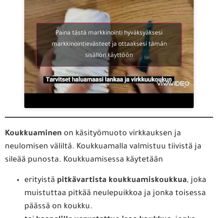
Paina tästä markkinointi hyväksyäksesi
markkinointievästeet ja ottaaksesi tämän
sisällön käyttöön
Koukkuaminen
on käsityömuoto virkkauksen ja
neulomisen väliltä. Koukkuamalla valmistuu tiivistä ja
sileää punosta. Koukkuamisessa käytetään
erityistä
pitkävartista koukkuamiskoukkua
, joka
muistuttaa pitkää neulepuikkoa ja jonka toisessa
päässä on koukku.