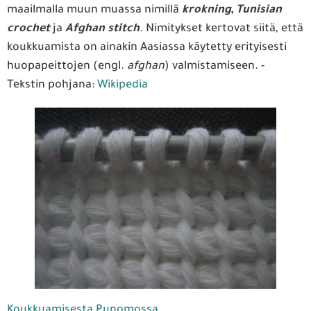
maailmalla muun muassa nimillä
krokning
,
Tunisian
crochet
ja
Afghan stitch
. Nimitykset kertovat siitä, että
koukkuamista on ainakin Aasiassa käytetty erityisesti
huopapeittojen (engl.
afghan
) valmistamiseen. -
Tekstin pohjana:
Wikipedia
Koukkuamisesta Punomossa