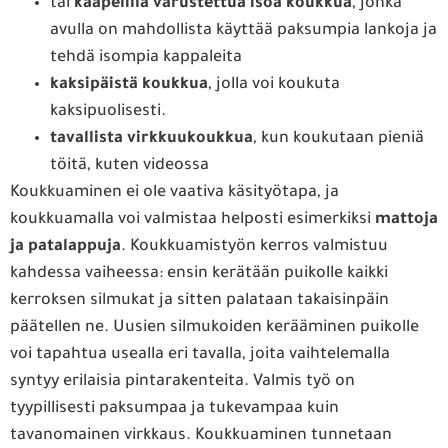
tai
kaapelilla varustettua isoa koukkua
, jonka
avulla on mahdollista käyttää paksumpia lankoja ja
tehdä isompia kappaleita
kaksipäistä koukkua
, jolla voi koukuta
kaksipuolisesti.
tavallista virkkuukoukkua
, kun koukutaan pieniä
töitä, kuten videossa
Koukkuaminen ei ole vaativa käsityötapa, ja
koukkuamalla voi valmistaa helposti esimerkiksi
mattoja
ja patalappuja
. Koukkuamistyön kerros valmistuu
kahdessa vaiheessa: ensin kerätään puikolle kaikki
kerroksen silmukat ja sitten palataan takaisinpäin
päätellen ne. Uusien silmukoiden kerääminen puikolle
voi tapahtua usealla eri tavalla, joita vaihtelemalla
syntyy erilaisia pintarakenteita. Valmis työ on
tyypillisesti paksumpaa ja tukevampaa kuin
tavanomainen virkkaus. Koukkuaminen tunnetaan