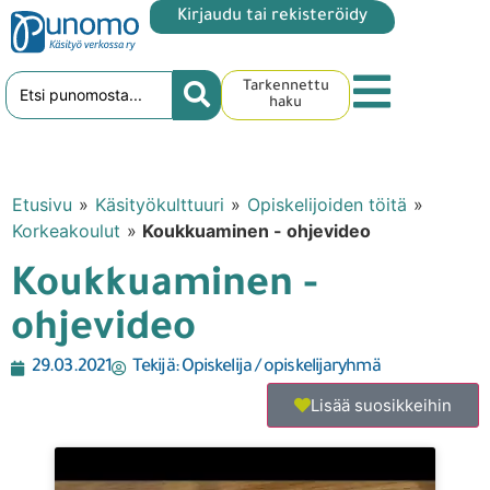
Kirjaudu tai rekisteröidy
Tarkennettu
haku
Etusivu
»
Käsityökulttuuri
»
Opiskelijoiden töitä
»
Korkeakoulut
»
Koukkuaminen - ohjevideo
Koukkuaminen -
ohjevideo
29.03.2021
Tekijä:
Opiskelija / opiskelijaryhmä
Lisää suosikkeihin