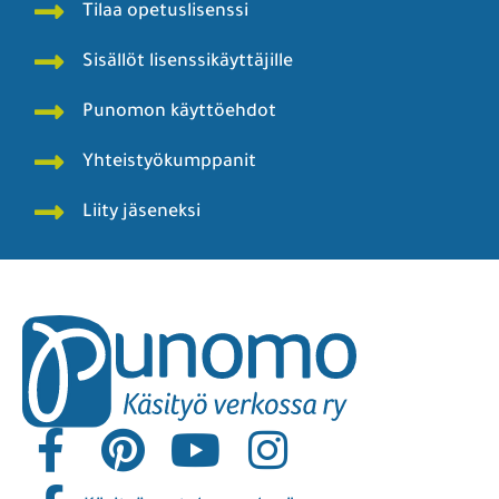
Punomon tarina
Rekisteri- ja tietosuojaseloste
Tekijät
Blogit
Käyttö- ja julkaisuohjeita
Käsityön sanakirja
Anna palautetta
Tilaa opetuslisenssi
Sisällöt lisenssikäyttäjille
Punomon käyttöehdot
Yhteistyökumppanit