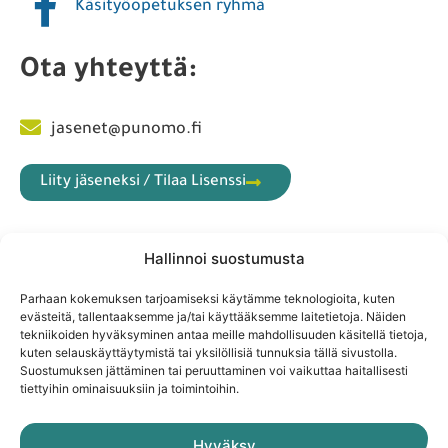
Liity jäseneksi
Hallinnoi suostumusta
Parhaan kokemuksen tarjoamiseksi käytämme teknologioita, kuten
Käsityöopetuksen ryhmä
evästeitä, tallentaaksemme ja/tai käyttääksemme laitetietoja. Näiden
tekniikoiden hyväksyminen antaa meille mahdollisuuden käsitellä tietoja,
kuten selauskäyttäytymistä tai yksilöllisiä tunnuksia tällä sivustolla.
Ota yhteyttä:
Suostumuksen jättäminen tai peruuttaminen voi vaikuttaa haitallisesti
tiettyihin ominaisuuksiin ja toimintoihin.
jasenet@punomo.fi
Hyväksy