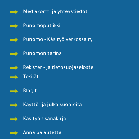
Mainos Punomoon? - tule yhteistyökumppaniksi!
Mediakortti ja yhteystiedot
Punomoputiikki
Punomo - Käsityö verkossa ry