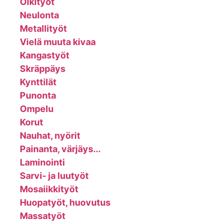
Olkityöt
Neulonta
Metallityöt
Vielä muuta kivaa
Kangastyöt
Skräppäys
Kynttilät
Punonta
Ompelu
Korut
Nauhat, nyörit
Painanta, värjäys...
Laminointi
Sarvi- ja luutyöt
Mosaiikkityöt
Huopatyöt, huovutus
Massatyöt