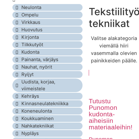
Neulonta
Tekstiility
Ompelu
tekniikat
Virkkaus
Huovutus
Kirjonta
Valitse alakategoria
Tilkkutyöt
viemällä hiiri
Kudonta
vasemmalla olevien
Painanta, värjäys
painikkeiden päälle.
Nauhat, nyörit
Ryijyt
Uudista, korjaa,
viimeistele
Kehräys
Tutustu
Kinnasneulatekniikka
Punomon
Koneneulonta
kudonta-
Koukkuaminen
aiheisiin
Nahkatekniikat
materiaaleihin!
Nypläys