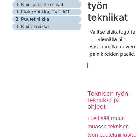
työn
Kivi- ja lasitekniikat
Elektroniikka, TVT, ICT
tekniikat
Puutekniikka
Kivitekniikka
Valitse alakategoria
viemällä hiiri
vasemmalla olevien
painikkeiden päälle.
Teknisen työn
tekniikat ja
ohjeet
Lue lisää muun
muassa teknisen
työn puutekniikasta;