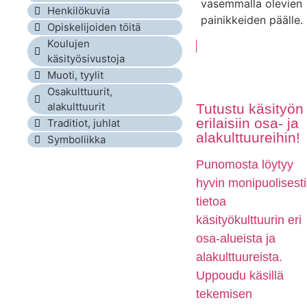
vasemmalla olevien
Henkilökuvia
painikkeiden päälle.
Opiskelijoiden töitä
Koulujen
käsityösivustoja
Muoti, tyylit
Osakulttuurit,
alakulttuurit
Tutustu käsityön
erilaisiin osa- ja
Traditiot, juhlat
alakulttuureihin!
Symboliikka
Punomosta löytyy
hyvin monipuolisesti
tietoa
käsityökulttuurin eri
osa-alueista ja
alakulttuureista.
Uppoudu käsillä
tekemisen