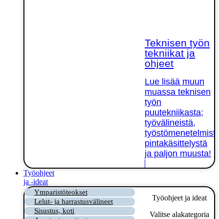
Teknisen työn
tekniikat ja
ohjeet
Lue lisää muun
muassa teknisen
työn
puutekniikasta;
työvälineistä,
työstömenetelmistä
pintakäsittelystä
ja paljon muusta!
Työohjeet
ja -ideat
Ymparistöteokset
Työohjeet ja ideat
Lelut- ja harrastusvälineet
Sisustus, koti
Valitse alakategoria