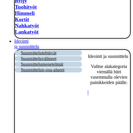
Ryijy
Tuohityöt
Himmeli
Kortit
Nahkatyöt
Lankatyöt
Ideointi
ja suunnittelu
Suunnittelutehtävät
Ideointi ja suunnittelu
Suunnitteluvälineet
Suunnittelumenetelmät
Valitse alakategoria
Suunnittelun-osa-alueet
viemällä hiiri
vasemmalla olevien
painikkeiden päälle.