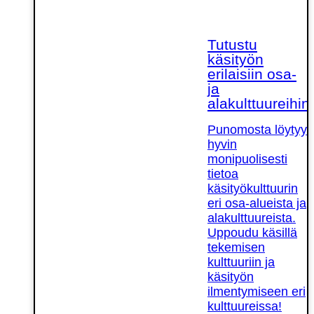
Tutustu
käsityön
erilaisiin osa-
ja
alakulttuureihin!
Punomosta löytyy
hyvin
monipuolisesti
tietoa
käsityökulttuurin
eri osa-alueista ja
alakulttuureista.
Uppoudu käsillä
tekemisen
kulttuuriin ja
käsityön
ilmentymiseen eri
kulttuureissa!