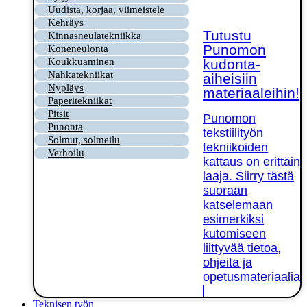
Uudista, korjaa, viimeistele
Kehräys
Tutustu
Kinnasneulatekniikka
Punomon
Koneneulonta
kudonta-
Koukkuaminen
Nahkatekniikat
aiheisiin
Nypläys
materiaaleihin!
Paperitekniikat
Pitsit
Punomon
Punonta
tekstiilityön
Solmut, solmeilu
tekniikoiden
Verhoilu
kattaus on erittäin
laaja. Siirry tästä
suoraan
katselemaan
esimerkiksi
kutomiseen
liittyvää tietoa,
ohjeita ja
opetusmateriaalia!
Teknisen työn