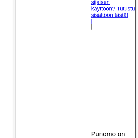
sijaisen
käyttöön? Tutustu
sisältöön tästä!
Punomo on