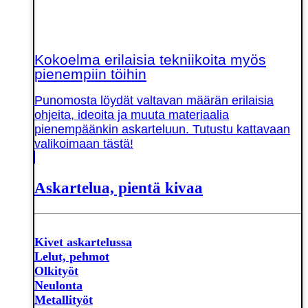
Kokoelma erilaisia tekniikoita myös
pienempiin töihin
Punomosta löydät valtavan määrän erilaisia
ohjeita, ideoita ja muuta materiaalia
pienempäänkin askarteluun. Tutustu kattavaan
valikoimaan tästä!
Askartelua, pientä kivaa
Kivet askartelussa
Lelut, pehmot
Olkityöt
Neulonta
Metallityöt