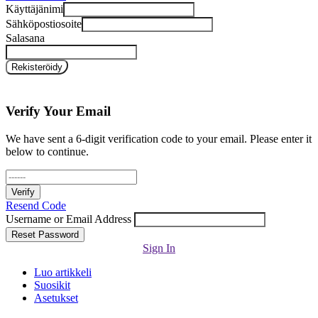
Käyttäjänimi
Sähköpostiosoite
Salasana
Rekisteröidy
Sign In
Verify Your Email
We have sent a 6-digit verification code to your email. Please enter it
below to continue.
Verify
Resend Code
Username or Email Address
Reset Password
Sign In
Luo artikkeli
Suosikit
Asetukset