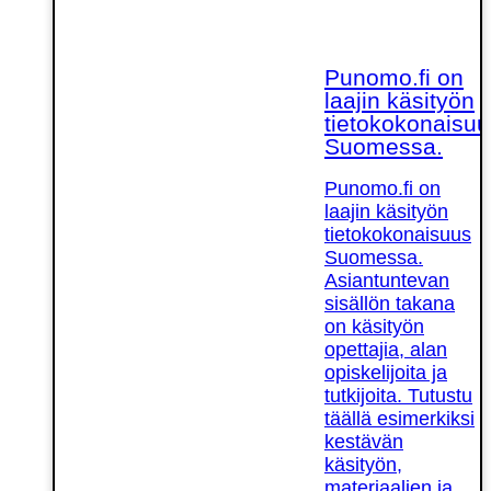
Punomo.fi on
laajin käsityön
tietokokonaisuu
Suomessa.
Punomo.fi on
laajin käsityön
tietokokonaisuus
Suomessa.
Asiantuntevan
sisällön takana
on käsityön
opettajia, alan
opiskelijoita ja
tutkijoita. Tutustu
täällä esimerkiksi
kestävän
käsityön,
materiaalien ja