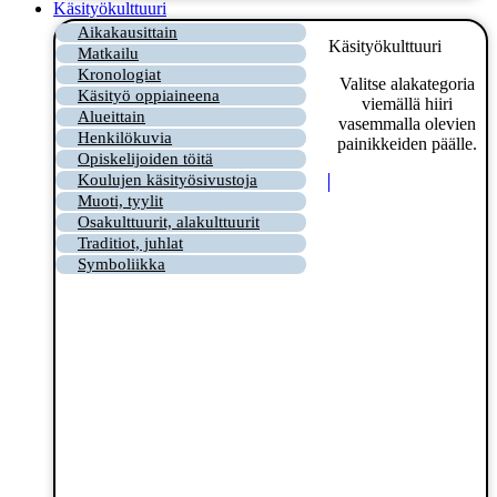
Käsityökulttuuri
Aikakausittain
Käsityökulttuuri
Matkailu
Kronologiat
Valitse alakategoria
Käsityö oppiaineena
viemällä hiiri
Alueittain
vasemmalla olevien
Henkilökuvia
painikkeiden päälle.
Opiskelijoiden töitä
Koulujen käsityösivustoja
Muoti, tyylit
Osakulttuurit, alakulttuurit
Traditiot, juhlat
Symboliikka