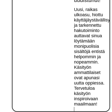
uudistunut!
Uusi, raikas
ulkoasu, hiottu
käyttäjäystävällisy
ja tarkennettu
hakutoiminto
auttavat sinua
löytämään
monipuolisia
sisältöjä entistä
helpommin ja
nopeammin.
Käsityön
ammattilaiset
ovat apunasi
uutta oppiessa.
Tervetuloa
käsityön
inspiroivaan
maailmaan!