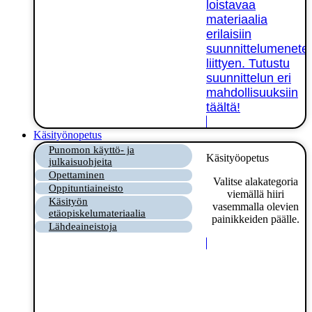
loistavaa
materiaalia
erilaisiin
suunnittelumenetel
liittyen. Tutustu
suunnittelun eri
mahdollisuuksiin
täältä!
Käsityönopetus
Punomon käyttö- ja
Käsityöopetus
julkaisuohjeita
Opettaminen
Valitse alakategoria
Oppituntiaineisto
viemällä hiiri
Käsityön
vasemmalla olevien
etäopiskelumateriaalia
painikkeiden päälle.
Lähdeaineistoja