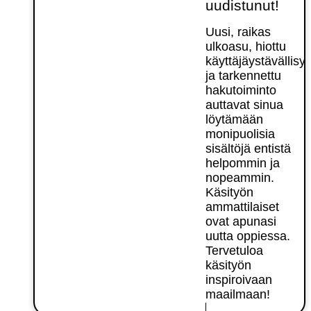
uudistunut!
Uusi, raikas
ulkoasu, hiottu
käyttäjäystävällisy
ja tarkennettu
hakutoiminto
auttavat sinua
löytämään
monipuolisia
sisältöjä entistä
helpommin ja
nopeammin.
Käsityön
ammattilaiset
ovat apunasi
uutta oppiessa.
Tervetuloa
käsityön
inspiroivaan
maailmaan!