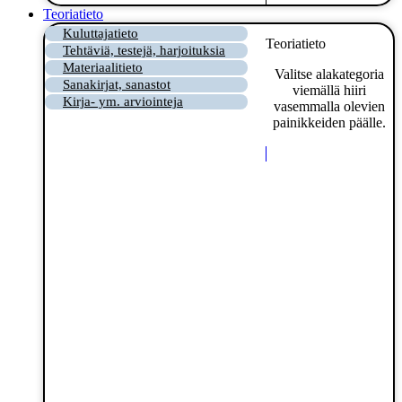
Teoriatieto
Kuluttajatieto
Teoriatieto
Tehtäviä, testejä, harjoituksia
Materiaalitieto
Valitse alakategoria
Sanakirjat, sanastot
viemällä hiiri
Kirja- ym. arviointeja
vasemmalla olevien
painikkeiden päälle.