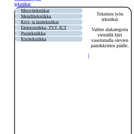
tekniikat
Muovitekniikat
Teknisen työn
Metallitekniikka
tekniikat
Kivi- ja lasitekniikat
Elektroniikka, TVT, ICT
Valitse alakategoria
Puutekniikka
viemällä hiiri
Kivitekniikka
vasemmalla olevien
painikkeiden päälle.