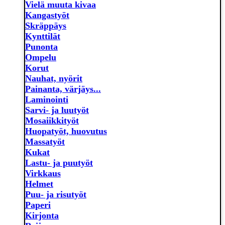
Vielä muuta kivaa
Kangastyöt
Skräppäys
Kynttilät
Punonta
Ompelu
Korut
Nauhat, nyörit
Painanta, värjäys...
Laminointi
Sarvi- ja luutyöt
Mosaiikkityöt
Huopatyöt, huovutus
Massatyöt
Kukat
Lastu- ja puutyöt
Virkkaus
Helmet
Puu- ja risutyöt
Paperi
Kirjonta