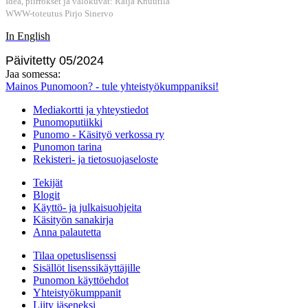
Idea, piirrokset ja valokuvat: Raija Knuutila
WWW-toteutus Pirjo Sinervo
In English
Päivitetty 05/2024
Jaa somessa:
Mainos Punomoon? - tule yhteistyökumppaniksi!
Mediakortti ja yhteystiedot
Punomoputiikki
Punomo - Käsityö verkossa ry
Punomon tarina
Rekisteri- ja tietosuojaseloste
Tekijät
Blogit
Käyttö- ja julkaisuohjeita
Käsityön sanakirja
Anna palautetta
Tilaa opetuslisenssi
Sisällöt lisenssikäyttäjille
Punomon käyttöehdot
Yhteistyökumppanit
Liity jäseneksi