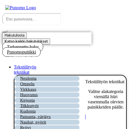
Mene
sisältöön
Search
...
Hakutulosta
Katso kaikki hakutulokset
Tarkennettu haku
Punomoputiikki
Kirjaudu tai rekisteröidy
Tekstiilityön
tekniikat
Neulonta
Tekstiilityön tekniikat
Ompelu
Virkkaus
Valitse alakategoria
Huovutus
viemällä hiiri
Kirjonta
vasemmalla olevien
Tilkkutyöt
painikkeiden päälle.
Kudonta
Painanta, värjäys
Nauhat, nyörit
Ryijyt