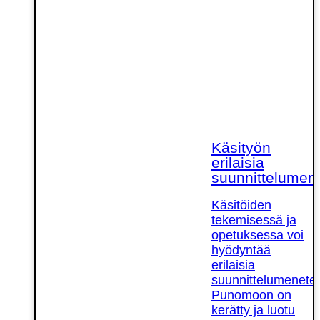
Käsityön
erilaisia
suunnittelumen
Käsitöiden
tekemisessä ja
opetuksessa voi
hyödyntää
erilaisia
suunnittelumenetel
Punomoon on
kerätty ja luotu