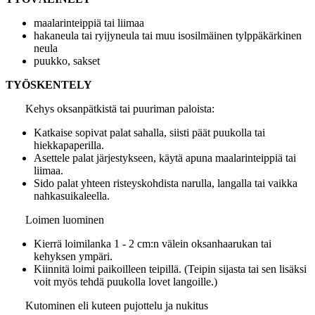
maalarinteippiä tai liimaa
hakaneula tai ryijyneula tai muu isosilmäinen tylppäkärkinen
neula
puukko, sakset
TYÖSKENTELY
Kehys oksanpätkistä tai puuriman paloista:
Katkaise sopivat palat sahalla, siisti päät puukolla tai
hiekkapaperilla.
Asettele palat järjestykseen, käytä apuna maalarinteippiä tai
liimaa.
Sido palat yhteen risteyskohdista narulla, langalla tai vaikka
nahkasuikaleella.
Loimen luominen
Kierrä loimilanka 1 - 2 cm:n välein oksanhaarukan tai
kehyksen ympäri.
Kiinnitä loimi paikoilleen teipillä. (Teipin sijasta tai sen lisäksi
voit myös tehdä puukolla lovet langoille.)
Kutominen eli kuteen pujottelu ja nukitus