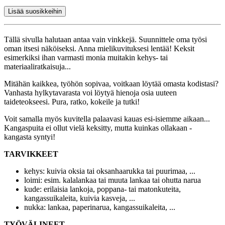
Lisää suosikkeihin
Tällä sivulla halutaan antaa vain vinkkejä. Suunnittele oma työsi
oman itsesi näköiseksi. Anna mielikuvituksesi lentää! Keksit
esimerkiksi ihan varmasti monia muitakin kehys- tai
materiaaliratkaisuja...
Mitähän kaikkea, työhön sopivaa, voitkaan löytää omasta kodistasi?
Vanhasta hylkytavarasta voi löytyä hienoja osia uuteen
taideteokseesi. Pura, ratko, kokeile ja tutki!
Voit samalla myös kuvitella palaavasi kauas esi-isiemme aikaan...
Kangaspuita ei ollut vielä keksitty, mutta kuinkas ollakaan -
kangasta syntyi!
TARVIKKEET
kehys: kuivia oksia tai oksanhaarukka tai puurimaa, ...
loimi: esim. kalalankaa tai muuta lankaa tai ohutta narua
kude: erilaisia lankoja, poppana- tai matonkuteita,
kangassuikaleita, kuivia kasveja, ...
nukka: lankaa, paperinarua, kangassuikaleita, ...
TYÖVÄLINEET