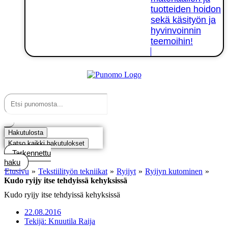
tuotteiden hoidon
sekä käsityön ja
hyvinvoinnin
teemoihin!
Kirjaudu tai rekisteröidy
Search
...
Hakutulosta
Katso kaikki hakutulokset
Tarkennettu
haku
Etusivu
»
Tekstiilityön tekniikat
»
Ryijyt
»
Ryijyn kutominen
»
Kudo ryijy itse tehdyissä kehyksissä
Kudo ryijy itse tehdyissä kehyksissä
22.08.2016
Tekijä:
Knuutila Raija