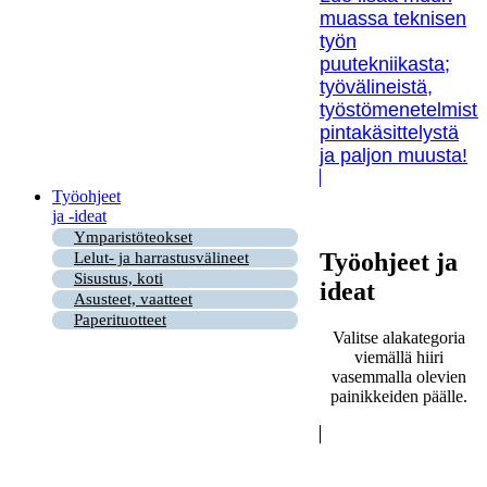
muassa teknisen
työn
puutekniikasta;
työvälineistä,
työstömenetelmistä
pintakäsittelystä
ja paljon muusta!
Työohjeet
ja -ideat
Ymparistöteokset
Työohjeet ja
Lelut- ja harrastusvälineet
Sisustus, koti
ideat
Asusteet, vaatteet
Paperituotteet
Valitse alakategoria
viemällä hiiri
vasemmalla olevien
painikkeiden päälle.