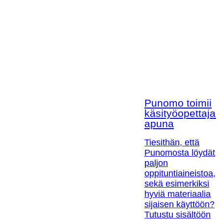
Punomo toimii
käsityöopettaja
apuna
Tiesithän, että
Punomosta löydät
paljon
oppituntiaineistoa,
sekä esimerkiksi
hyviä materiaalia
sijaisen käyttöön?
Tutustu sisältöön