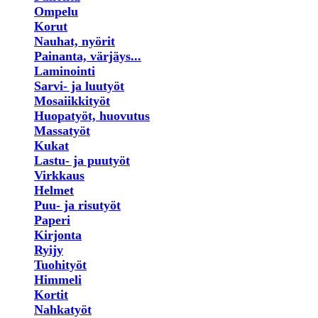
Ompelu
Korut
Nauhat, nyörit
Painanta, värjäys...
Laminointi
Sarvi- ja luutyöt
Mosaiikkityöt
Huopatyöt, huovutus
Massatyöt
Kukat
Lastu- ja puutyöt
Virkkaus
Helmet
Puu- ja risutyöt
Paperi
Kirjonta
Ryijy
Tuohityöt
Himmeli
Kortit
Nahkatyöt