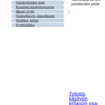
Opiskelijoiden töitä
painikkeiden päälle.
Koulujen käsityösivustoja
Muoti, tyylit
Osakulttuurit, alakulttuurit
Traditiot, juhlat
Symboliikka
Tutustu
käsityön
erilaisiin osa-