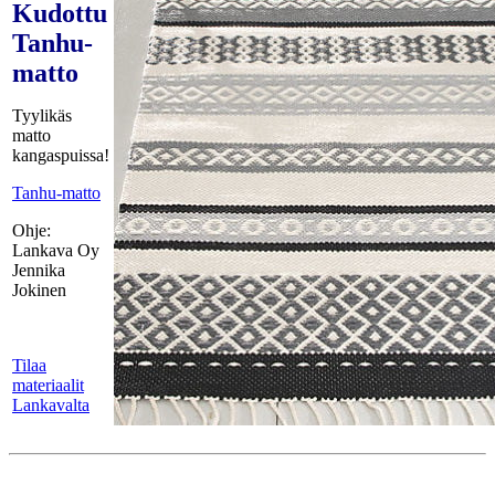
Kudottu
Tanhu-
matto
Tyylikäs
matto
kangaspuissa!
Tanhu-matto
Ohje:
Lankava Oy
Jennika
Jokinen
Tilaa
materiaalit
Lankavalta