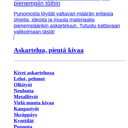
pienempiin töihin
Punomosta löydät valtavan määrän erilaisia
ohjeita, ideoita ja muuta materiaalia
pienempäänkin askarteluun. Tutustu kattavaan
valikoimaan tästä!
Askartelua, pientä kivaa
Kivet askartelussa
Lelut, pehmot
Olkityöt
Neulonta
Metallityöt
Vielä muuta kivaa
Kangastyöt
Skräppäys
Kynttilät
Punonta