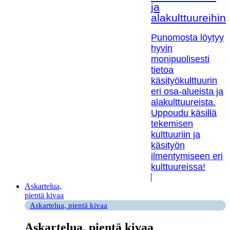
ja
alakulttuureihin!
Punomosta löytyy
hyvin
monipuolisesti
tietoa
käsityökulttuurin
eri osa-alueista ja
alakulttuureista.
Uppoudu käsillä
tekemisen
kulttuuriin ja
käsityön
ilmentymiseen eri
kulttuureissa!
Askartelua,
pientä kivaa
Askartelua, pientä kivaa
Askartelua, pientä kivaa