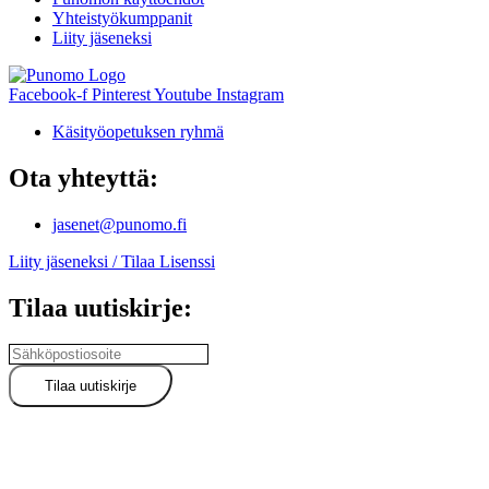
Yhteistyökumppanit
Liity jäseneksi
Facebook-f
Pinterest
Youtube
Instagram
Käsityöopetuksen ryhmä
Ota yhteyttä:
jasenet@punomo.fi
Liity jäseneksi / Tilaa Lisenssi
Tilaa uutiskirje: