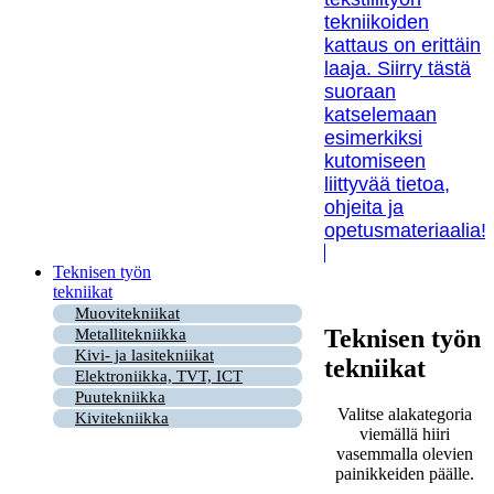
tekniikoiden
kattaus on erittäin
laaja. Siirry tästä
suoraan
katselemaan
esimerkiksi
kutomiseen
liittyvää tietoa,
ohjeita ja
opetusmateriaalia!
Teknisen työn
tekniikat
Muovitekniikat
Teknisen työn
Metallitekniikka
Kivi- ja lasitekniikat
tekniikat
Elektroniikka, TVT, ICT
Puutekniikka
Valitse alakategoria
Kivitekniikka
viemällä hiiri
vasemmalla olevien
painikkeiden päälle.