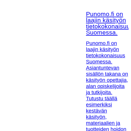
Punomo.fi on
laajin käsityön
tietokokonaisuu
Suomessa.
Punomo.fi on
laajin käsityön
tietokokonaisuus
Suomessa.
Asiantuntevan
sisällön takana on
käsityön opettajia,
alan opiskelijoita
ja tutkijoita.
Tutustu täällä
esimerkiksi
kestävän
käsityön,
materiaalien ja
tuotteiden hoidon