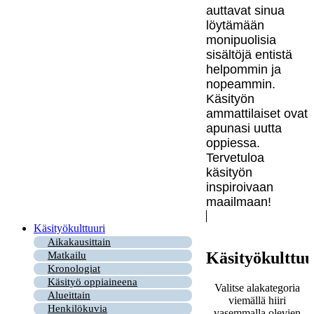
auttavat sinua
löytämään
monipuolisia
sisältöjä entistä
helpommin ja
nopeammin.
Käsityön
ammattilaiset ovat
apunasi uutta
oppiessa.
Tervetuloa
käsityön
inspiroivaan
maailmaan!
Käsityökulttuuri
Aikakausittain
Käsityökulttuu
Matkailu
Kronologiat
Käsityö oppiaineena
Valitse alakategoria
Alueittain
viemällä hiiri
Henkilökuvia
vasemmalla olevien