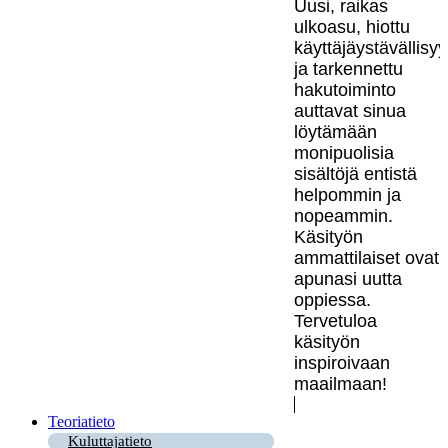
Uusi, raikas
ulkoasu, hiottu
käyttäjäystävällisy
ja tarkennettu
hakutoiminto
auttavat sinua
löytämään
monipuolisia
sisältöjä entistä
helpommin ja
nopeammin.
Käsityön
ammattilaiset ovat
apunasi uutta
oppiessa.
Tervetuloa
käsityön
inspiroivaan
maailmaan!
Teoriatieto
Kuluttajatieto