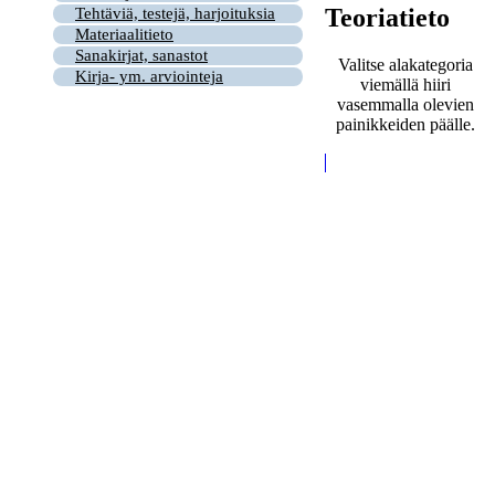
Teoriatieto
Tehtäviä, testejä, harjoituksia
Materiaalitieto
Sanakirjat, sanastot
Valitse alakategoria
Kirja- ym. arviointeja
viemällä hiiri
vasemmalla olevien
painikkeiden päälle.