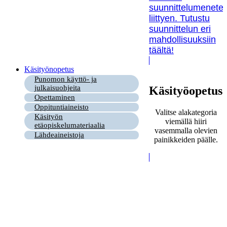
suunnittelumenetel
liittyen. Tutustu
suunnittelun eri
mahdollisuuksiin
täältä!
Käsityönopetus
Punomon käyttö- ja
julkaisuohjeita
Käsityöopetus
Opettaminen
Oppituntiaineisto
Valitse alakategoria
Käsityön
viemällä hiiri
etäopiskelumateriaalia
vasemmalla olevien
Lähdeaineistoja
painikkeiden päälle.