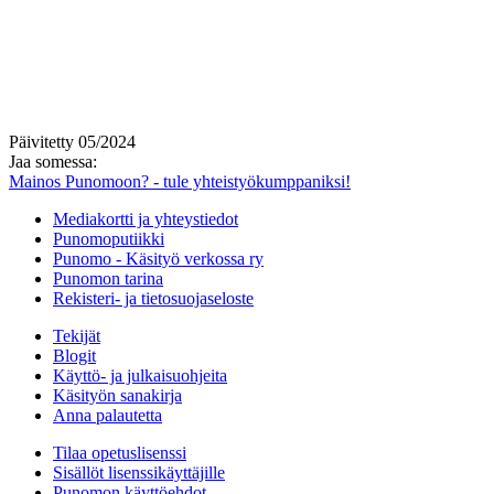
Päivitetty 05/2024
Jaa somessa:
Mainos Punomoon? - tule yhteistyökumppaniksi!
Mediakortti ja yhteystiedot
Punomoputiikki
Punomo - Käsityö verkossa ry
Punomon tarina
Rekisteri- ja tietosuojaseloste
Tekijät
Blogit
Käyttö- ja julkaisuohjeita
Käsityön sanakirja
Anna palautetta
Tilaa opetuslisenssi
Sisällöt lisenssikäyttäjille
Punomon käyttöehdot