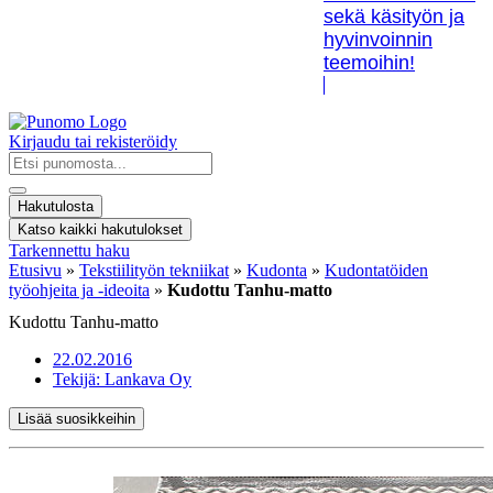
sekä käsityön ja
hyvinvoinnin
teemoihin!
Kirjaudu tai rekisteröidy
Search
...
Hakutulosta
Katso kaikki hakutulokset
Tarkennettu haku
Etusivu
»
Tekstiilityön tekniikat
»
Kudonta
»
Kudontatöiden
työohjeita ja -ideoita
»
Kudottu Tanhu-matto
Kudottu Tanhu-matto
22.02.2016
Tekijä:
Lankava Oy
Lisää suosikkeihin