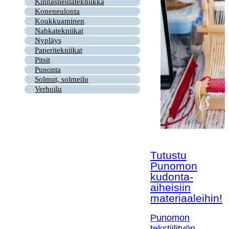
Kinnasneulatekniikka
Koneneulonta
Koukkuaminen
Nahkatekniikat
Nypläys
Paperitekniikat
Pitsit
Punonta
Solmut, solmeilu
Verhoilu
Tutustu
Punomon
kudonta-
aiheisiin
materiaaleihin!
Punomon
tekstiilityön