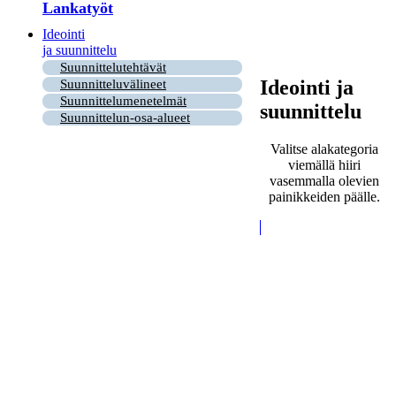
Lankatyöt
Ideointi
ja suunnittelu
Suunnittelutehtävät
Ideointi ja
Suunnitteluvälineet
Suunnittelumenetelmät
suunnittelu
Suunnittelun-osa-alueet
Valitse alakategoria
viemällä hiiri
vasemmalla olevien
painikkeiden päälle.