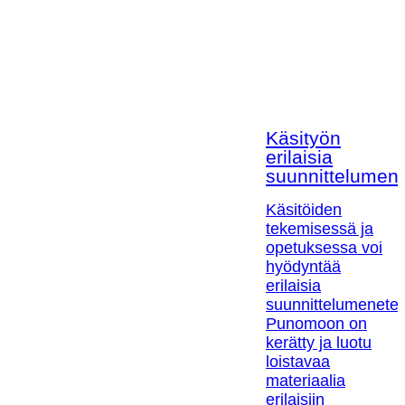
Käsityön
erilaisia
suunnittelumen
Käsitöiden
tekemisessä ja
opetuksessa voi
hyödyntää
erilaisia
suunnittelumenetel
Punomoon on
kerätty ja luotu
loistavaa
materiaalia
erilaisiin