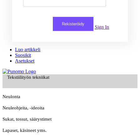
Rekisteröidy
Sign In
Luo artikkeli
Suosikit
Asetukset
Tekstiilityön tekniikat
Neulonta
Neuleohjeita, -ideoita
Sukat, tossut, säärystimet
Lapaset, käsineet yms.