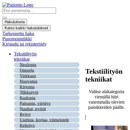
Mene
sisältöön
Search
...
Hakutulosta
Katso kaikki hakutulokset
Tarkennettu haku
Punomoputiikki
Kirjaudu tai rekisteröidy
Tekstiilityön
tekniikat
Neulonta
Tekstiilityön
Ompelu
Virkkaus
tekniikat
Huovutus
Kirjonta
Valitse alakategoria
Tilkkutyöt
viemällä hiiri
Kudonta
vasemmalla olevien
Painanta, värjäys
painikkeiden päälle.
Nauhat, nyörit
Ryijyt
Uudista, korjaa, viimeistele
Kehräys