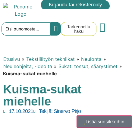
Kirjaudu tai rekisteröidy
Tarkennettu
haku
Etusivu
»
Tekstiilityön tekniikat
»
Neulonta
»
Neuleohjeita, -ideoita
»
Sukat, tossut, säärystimet
»
Kuisma-sukat miehelle
Kuisma-sukat
miehelle
17.10.2021
Tekijä:
Sinervo Pirjo
Lisää suosikkeihin