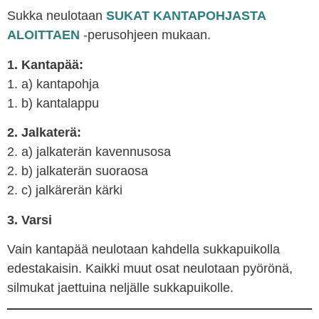
Sukka neulotaan
SUKAT KANTAPOHJASTA
ALOITTAEN
-perusohjeen mukaan.
1. Kantapää:
1. a) kantapohja
1. b) kantalappu
2. Jalkaterä:
2. a) jalkaterän kavennusosa
2. b) jalkaterän suoraosa
2. c) jalkärerän kärki
3. Varsi
Vain kantapää neulotaan kahdella sukkapuikolla
edestakaisin. Kaikki muut osat neulotaan pyörönä,
silmukat jaettuina neljälle sukkapuikolle.