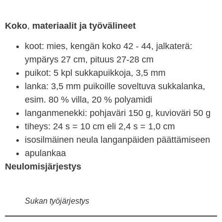
Koko
,
materiaalit
ja työvälineet
koot: mies, kengän koko 42 - 44, jalkaterä:
ympärys 27 cm, pituus 27-28 cm
puikot: 5 kpl sukkapuikkoja, 3,5 mm
lanka: 3,5 mm puikoille soveltuva sukkalanka,
esim. 80 % villa, 20 % polyamidi
langanmenekki: pohjaväri 150 g, kuvioväri 50 g
tiheys: 24 s = 10 cm eli 2,4 s = 1,0 cm
isosilmäinen neula langanpäiden päättämiseen
apulankaa
Neulomisjärjestys
Sukan työjärjestys