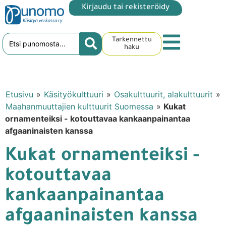
Kirjaudu tai rekisteröidy
Tarkennettu
haku
Etusivu
»
Käsityökulttuuri
»
Osakulttuurit, alakulttuurit
»
Maahanmuuttajien kulttuurit Suomessa
»
Kukat
ornamenteiksi - kotouttavaa kankaanpainantaa
afgaaninaisten kanssa
Kukat ornamenteiksi -
kotouttavaa
kankaanpainantaa
afgaaninaisten kanssa