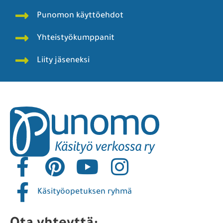
Punomon käyttöehdot
Yhteistyökumppanit
Liity jäseneksi
Käsityöopetuksen ryhmä