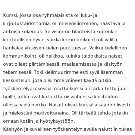
Kurssi, jossa osa ryhmäläisistä oli luku- ja
kirjoitustaidottomia, oli mielenkiintoinen, haastava ja
antoisa kokemus. Selvisimme tilanteista kuitenkin
kohtuullisen hyvin, vaikka kommunikointi oli välillä
hankalaa yhteisen kielen puuttuessa. Vaikka kielellinen
kommunikointi oli heikkoa, kuinka taidokkaita naiset
ovat olleet piirtämisessä, maalaamisessa ja käsityön
tekemisessä! Toki kielimuurimme esti syvällisemmän
keskustelun, jota olisimme voineet käydä pitkin
työskentelyprosessia, mutta kurssi oli tarkoitettu juuri
heille, jotka ovat kotouttamisvaiheessa kielitaidon
ollessa vielä heikko. Naiset olivat kurssilla säännöllisesti
ja mielestäni motivoituneina. Oli tärkeää tehdä jotakin
omaan kotiin ja hyötykäyttöön.
Käsityön ja kuvallisen työskentelyn avulla haluttiin tukea