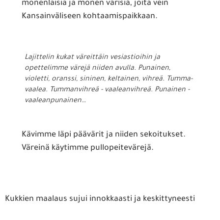
monenlaisia ja monen värisiä, joita vein
Kansainväliseen kohtaamispaikkaan.
Lajittelin kukat väreittäin vesiastioihin ja
opettelimme värejä niiden avulla. Punainen,
violetti, oranssi, sininen, keltainen, vihreä. Tumma-
vaalea. Tummanvihreä - vaaleanvihreä. Punainen -
vaaleanpunainen…
Kävimme läpi päävärit ja niiden sekoitukset.
Väreinä käytimme pullopeitevärejä.
Kukkien maalaus sujui innokkaasti ja keskittyneesti