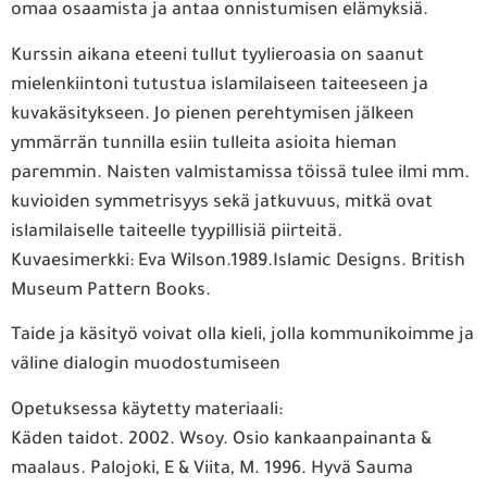
omaa osaamista ja antaa onnistumisen elämyksiä.
Kurssin aikana eteeni tullut tyylieroasia on saanut
mielenkiintoni tutustua islamilaiseen taiteeseen ja
kuvakäsitykseen. Jo pienen perehtymisen jälkeen
ymmärrän tunnilla esiin tulleita asioita hieman
paremmin. Naisten valmistamissa töissä tulee ilmi mm.
kuvioiden symmetrisyys sekä jatkuvuus, mitkä ovat
islamilaiselle taiteelle tyypillisiä piirteitä.
Kuvaesimerkki: Eva Wilson.1989.Islamic Designs. British
Museum Pattern Books.
Taide ja käsityö voivat olla kieli, jolla kommunikoimme ja
väline dialogin muodostumiseen
Opetuksessa käytetty materiaali:
Käden taidot. 2002. Wsoy. Osio kankaanpainanta &
maalaus. Palojoki, E & Viita, M. 1996. Hyvä Sauma