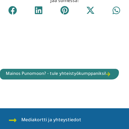
Jaa somessa:
Mainos Punomoon? - tule yhteistyökumppaniksi!
Mediakortti ja yhteystiedot