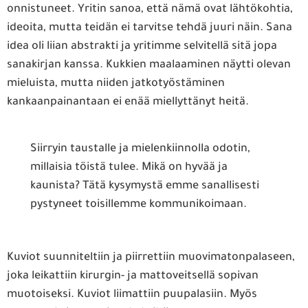
onnistuneet. Yritin sanoa, että nämä ovat lähtökohtia,
ideoita, mutta teidän ei tarvitse tehdä juuri näin. Sana
idea oli liian abstrakti ja yritimme selvitellä sitä jopa
sanakirjan kanssa. Kukkien maalaaminen näytti olevan
mieluista, mutta niiden jatkotyöstäminen
kankaanpainantaan ei enää miellyttänyt heitä.
Siirryin taustalle ja mielenkiinnolla odotin,
millaisia töistä tulee. Mikä on hyvää ja
kaunista? Tätä kysymystä emme sanallisesti
pystyneet toisillemme kommunikoimaan.
Kuviot suunniteltiin ja piirrettiin muovimatonpalaseen,
joka leikattiin kirurgin- ja mattoveitsellä sopivan
muotoiseksi. Kuviot liimattiin puupalasiin. Myös