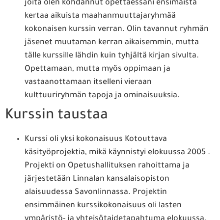
joita olen kohdannut opettaessani ensimäistä
kertaa aikuista maahanmuuttajaryhmää
kokonaisen kurssin verran. Olin tavannut ryhmän
jäsenet muutaman kerran aikaisemmin, mutta
tälle kurssille lähdin kuin tyhjältä kirjan sivulta.
Opettamaan, mutta myös oppimaan ja
vastaanottamaan itselleni vieraan
kulttuuriryhmän tapoja ja ominaisuuksia.
Kurssin taustaa
Kurssi oli yksi kokonaisuus Kotouttava
käsityöprojektia, mikä käynnistyi elokuussa 2005 .
Projekti on Opetushallituksen rahoittama ja
järjestetään Linnalan kansalaisopiston
alaisuudessa Savonlinnassa. Projektin
ensimmäinen kurssikokonaisuus oli lasten
ympäristö- ja yhteisötaidetapahtuma elokuussa.