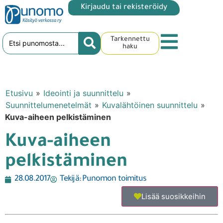
Kirjaudu tai rekisteröidy
Tarkennettu
haku
Etusivu
»
Ideointi ja suunnittelu
»
Suunnittelumenetelmät
»
Kuvalähtöinen suunnittelu
»
Kuva-aiheen pelkistäminen
Kuva-aiheen
pelkistäminen
28.08.2017
Tekijä:
Punomon toimitus
Lisää suosikkeihin