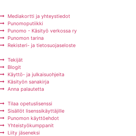
Mediakortti ja yhteystiedot
Punomoputiikki
Punomo - Käsityö verkossa ry
Punomon tarina
Rekisteri- ja tietosuojaseloste
Tekijät
Blogit
Käyttö- ja julkaisuohjeita
Käsityön sanakirja
Anna palautetta
Tilaa opetuslisenssi
Sisällöt lisenssikäyttäjille
Punomon käyttöehdot
Yhteistyökumppanit
Liity jäseneksi