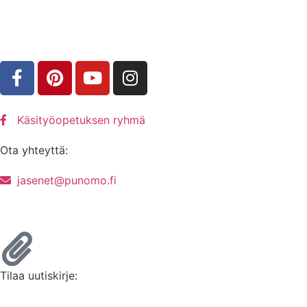
Käsityöopetuksen ryhmä
Ota yhteyttä:
jasenet@punomo.fi
Liity jäseneksi / Tilaa Lisenssi
Tilaa uutiskirje: