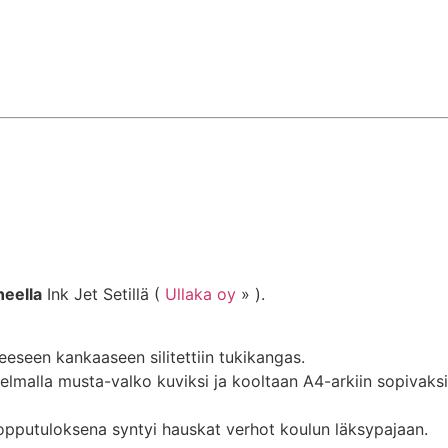
neella
Ink Jet Setillä (
Ullaka oy
» ).
eeseen kankaaseen silitettiin tukikangas.
elmalla musta-valko kuviksi ja kooltaan A4-arkiin sopivaksi
a lopputuloksena syntyi hauskat verhot koulun läksypajaan.