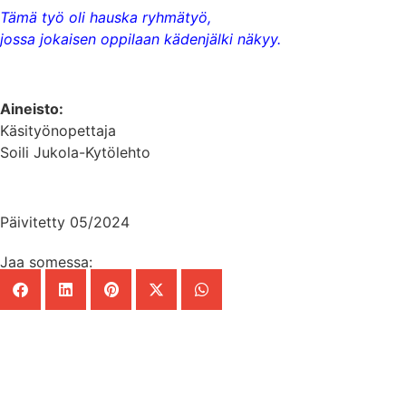
Tämä työ oli hauska ryhmätyö,
jossa jokaisen oppilaan kädenjälki näkyy.
Aineisto:
Käsityönopettaja
Soili Jukola-Kytölehto
Päivitetty 05/2024
Jaa somessa:
Mainos Punomoon? - tule yhteistyökumppaniksi!