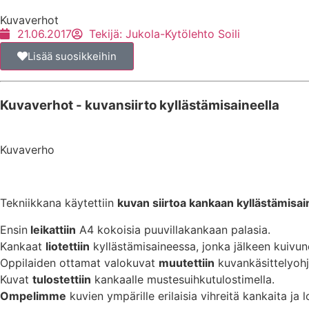
Kuvaverhot
21.06.2017
Tekijä:
Jukola-Kytölehto Soili
Lisää suosikkeihin
Kuvaverhot - kuvansiirto kyllästämisaineella
Kuvaverho
Tekniikkana käytettiin
kuvan siirtoa kankaan kyllästämisai
Ensin
leikattiin
A4 kokoisia puuvillakankaan palasia.
Kankaat
liotettiin
kyllästämisaineessa, jonka jälkeen kuivun
Oppilaiden ottamat valokuvat
muutettiin
kuvankäsittelyohj
Kuvat
tulostettiin
kankaalle mustesuihkutulostimella.
Ompelimme
kuvien ympärille erilaisia vihreitä kankaita j