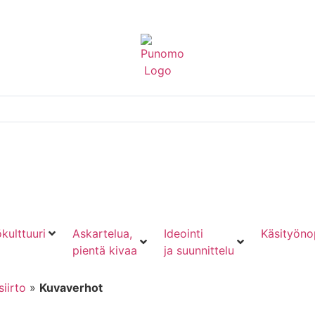
kulttuuri
Askartelua,
Ideointi
Käsityöno
pientä kivaa
ja suunnittelu
iirto
»
Kuvaverhot