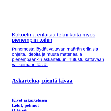
Kokoelma erilaisia tekniikoita myös
pienempiin töihin
Punomosta löydät valtavan määrän erilaisia
ohjeita, ideoita ja muuta materiaalia
pienempäänkin askarteluun. Tutustu kattavaan
valikoimaan tästä!
Askartelua, pientä kivaa
Kivet askartelussa
Lelut, pehmot
Olkityöt