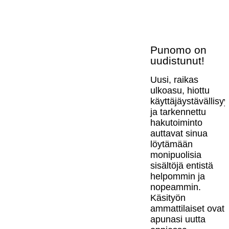
Punomo on
uudistunut!
Uusi, raikas
ulkoasu, hiottu
käyttäjäystävällisy
ja tarkennettu
hakutoiminto
auttavat sinua
löytämään
monipuolisia
sisältöjä entistä
helpommin ja
nopeammin.
Käsityön
ammattilaiset ovat
apunasi uutta