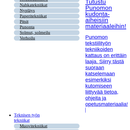
Tutustu
Nahkatekniikat
Punomon
Nypläys
kudonta-
Paperitekniikat
aiheisiin
Pitsit
materiaaleihin!
Punonta
Solmut, solmeilu
Punomon
Verhoilu
tekstiilityön
tekniikoiden
kattaus on erittäin
laaja. Siirry tästä
suoraan
katselemaan
esimerkiksi
kutomiseen
liittyvää tietoa,
ohjeita ja
opetusmateriaalia!
Teknisen työn
tekniikat
Muovitekniikat