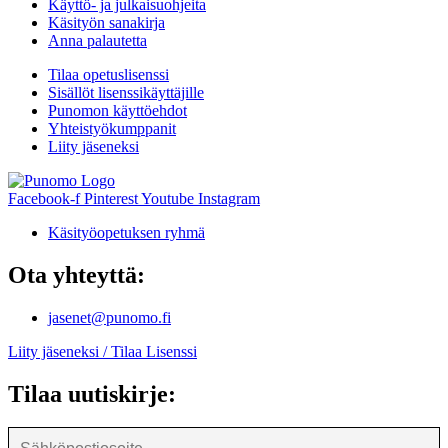
Käyttö- ja julkaisuohjeita
Käsityön sanakirja
Anna palautetta
Tilaa opetuslisenssi
Sisällöt lisenssikäyttäjille
Punomon käyttöehdot
Yhteistyökumppanit
Liity jäseneksi
Facebook-f
Pinterest
Youtube
Instagram
Käsityöopetuksen ryhmä
Ota yhteyttä:
jasenet@punomo.fi
Liity jäseneksi / Tilaa Lisenssi
Tilaa uutiskirje: