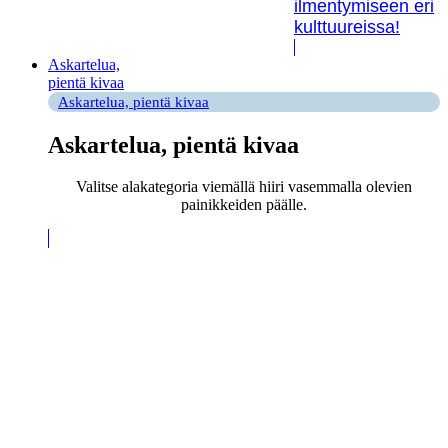
ilmentymiseen eri
kulttuureissa!
Askartelua,
pientä kivaa
Askartelua, pientä kivaa
Askartelua, pientä kivaa
Valitse alakategoria viemällä hiiri vasemmalla olevien
painikkeiden päälle.