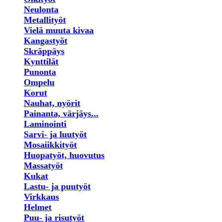
Neulonta
Metallityöt
Vielä muuta kivaa
Kangastyöt
Skräppäys
Kynttilät
Punonta
Ompelu
Korut
Nauhat, nyörit
Painanta, värjäys...
Laminointi
Sarvi- ja luutyöt
Mosaiikkityöt
Huopatyöt, huovutus
Massatyöt
Kukat
Lastu- ja puutyöt
Virkkaus
Helmet
Puu- ja risutyöt