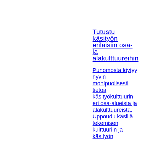
Tutustu
käsityön
erilaisiin osa-
ja
alakulttuureihin!
Punomosta löytyy
hyvin
monipuolisesti
tietoa
käsityökulttuurin
eri osa-alueista ja
alakulttuureista.
Uppoudu käsillä
tekemisen
kulttuuriin ja
käsityön