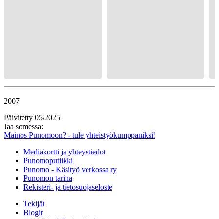
2007
Päivitetty 05/2025
Jaa somessa:
Mainos Punomoon? - tule yhteistyökumppaniksi!
Mediakortti ja yhteystiedot
Punomoputiikki
Punomo - Käsityö verkossa ry
Punomon tarina
Rekisteri- ja tietosuojaseloste
Tekijät
Blogit