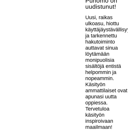
Punomo on
uudistunut!
Uusi, raikas
ulkoasu, hiottu
käyttäjäystävällisy
ja tarkennettu
hakutoiminto
auttavat sinua
löytämään
monipuolisia
sisältöjä entistä
helpommin ja
nopeammin.
Käsityön
ammattilaiset ovat
apunasi uutta
oppiessa.
Tervetuloa
käsityön
inspiroivaan
maailmaan!