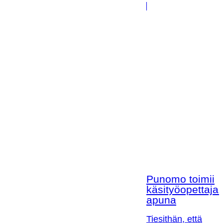
Punomo toimii
käsityöopettaja
apuna
Tiesithän, että