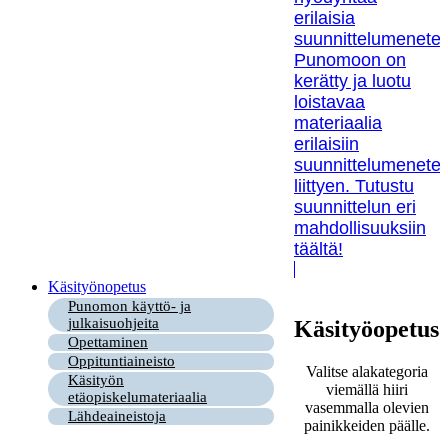
erilaisia
suunnittelumenetel
Punomoon on
kerätty ja luotu
loistavaa
materiaalia
erilaisiin
suunnittelumenetel
liittyen. Tutustu
suunnittelun eri
mahdollisuuksiin
täältä!
Käsityönopetus
Punomon käyttö- ja
julkaisuohjeita
Käsityöopetus
Opettaminen
Oppituntiaineisto
Valitse alakategoria
Käsityön
viemällä hiiri
etäopiskelumateriaalia
vasemmalla olevien
Lähdeaineistoja
painikkeiden päälle.