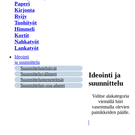
Paperi
Kirjonta
Ryijy
Tuohityöt
Himmeli
Kortit
Nahkatyöt
Lankatyöt
Ideointi
ja suunnittelu
Suunnittelutehtävät
Ideointi ja
Suunnitteluvälineet
Suunnittelumenetelmät
suunnittelu
Suunnittelun-osa-alueet
Valitse alakategoria
viemällä hiiri
vasemmalla olevien
painikkeiden päälle.