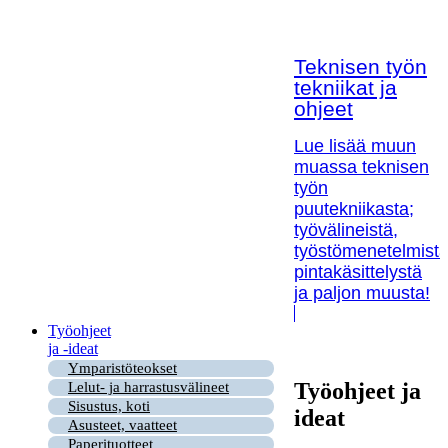
Teknisen työn
tekniikat ja
ohjeet
Lue lisää muun
muassa teknisen
työn
puutekniikasta;
työvälineistä,
työstömenetelmistä
pintakäsittelystä
ja paljon muusta!
Työohjeet
ja -ideat
Ymparistöteokset
Työohjeet ja
Lelut- ja harrastusvälineet
Sisustus, koti
ideat
Asusteet, vaatteet
Paperituotteet