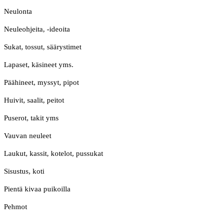
Neulonta
Neuleohjeita, -ideoita
Sukat, tossut, säärystimet
Lapaset, käsineet yms.
Päähineet, myssyt, pipot
Huivit, saalit, peitot
Puserot, takit yms
Vauvan neuleet
Laukut, kassit, kotelot, pussukat
Sisustus, koti
Pientä kivaa puikoilla
Pehmot