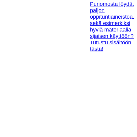
Punomosta löydät
paljon
oppituntiaineistoa,
sekä esimerkiksi
hyviä materiaalia
sijaisen käyttöön?
Tutustu sisältöön
tästä!