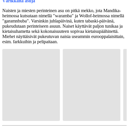
Värikkäitä asuja
Naisten ja miesten perinteinen asu on pitkä mekko, jota Mandika-
heimossa kutsutaan nimellä "waramba" ja Wollof-heimossa nimellä
"garamnbuba". Varsinkin juhlapäivinä, kuten tabaski-päivänä,
pukeudutaan perinteiseen asuun. Naiset käyttävät paljon tunikaa ja
kietaisuhametta sekä kokonaisuuteen sopivaa kietaisupäähinettä.
Miehet näyttäisivät pukeutuvan naisia useammin eurooppalaisittain,
esim. farkkuihin ja pelipaitaan.