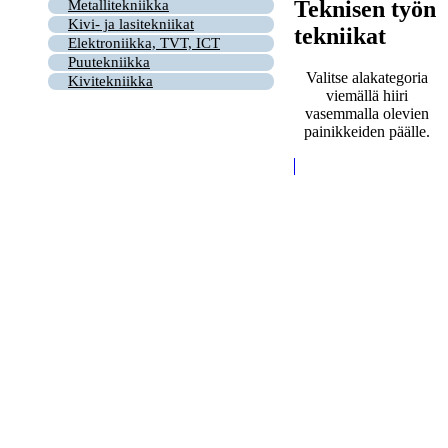
Teknisen työn
Metallitekniikka
Kivi- ja lasitekniikat
tekniikat
Elektroniikka, TVT, ICT
Puutekniikka
Valitse alakategoria
Kivitekniikka
viemällä hiiri
vasemmalla olevien
painikkeiden päälle.