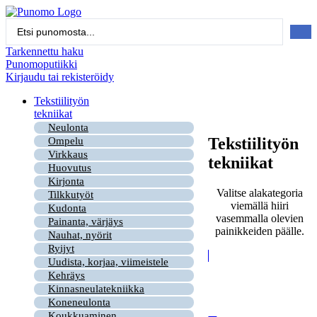
Mene
sisältöön
Search
...
Tarkennettu haku
Punomoputiikki
Kirjaudu tai rekisteröidy
Tekstiilityön
tekniikat
Neulonta
Tekstiilityön
Ompelu
Virkkaus
tekniikat
Huovutus
Kirjonta
Valitse alakategoria
Tilkkutyöt
viemällä hiiri
Kudonta
vasemmalla olevien
Painanta, värjäys
painikkeiden päälle.
Nauhat, nyörit
Ryijyt
Uudista, korjaa, viimeistele
Kehräys
Kinnasneulatekniikka
Koneneulonta
Koukkuaminen