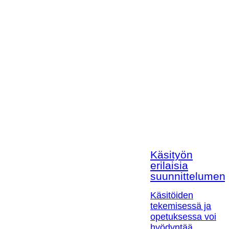
Käsityön
erilaisia
suunnittelumen
Käsitöiden
tekemisessä ja
opetuksessa voi
hyödyntää