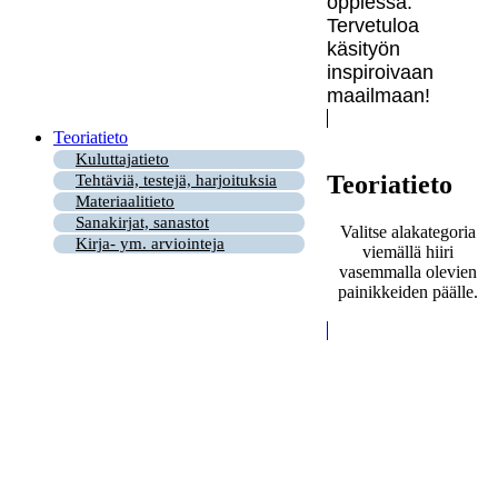
oppiessa.
Tervetuloa
käsityön
inspiroivaan
maailmaan!
Teoriatieto
Kuluttajatieto
Teoriatieto
Tehtäviä, testejä, harjoituksia
Materiaalitieto
Sanakirjat, sanastot
Valitse alakategoria
Kirja- ym. arviointeja
viemällä hiiri
vasemmalla olevien
painikkeiden päälle.