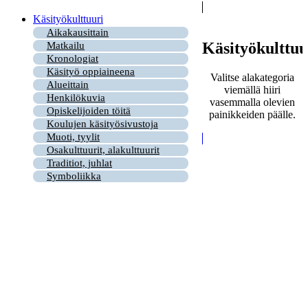
Käsityökulttuuri
Aikakausittain
Käsityökulttuu
Matkailu
Kronologiat
Käsityö oppiaineena
Valitse alakategoria
Alueittain
viemällä hiiri
Henkilökuvia
vasemmalla olevien
Opiskelijoiden töitä
painikkeiden päälle.
Koulujen käsityösivustoja
Muoti, tyylit
Osakulttuurit, alakulttuurit
Traditiot, juhlat
Symboliikka