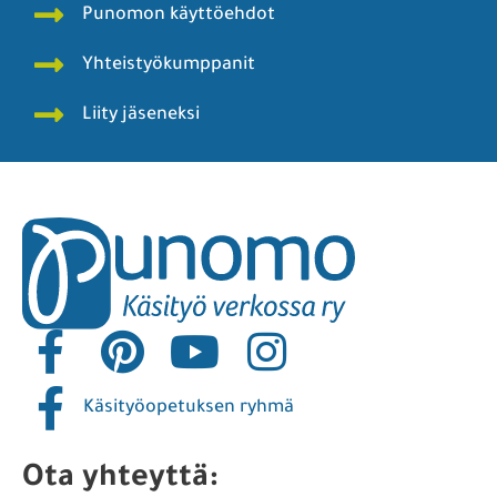
Punomon käyttöehdot
Yhteistyökumppanit
Liity jäseneksi
Käsityöopetuksen ryhmä
Ota yhteyttä: