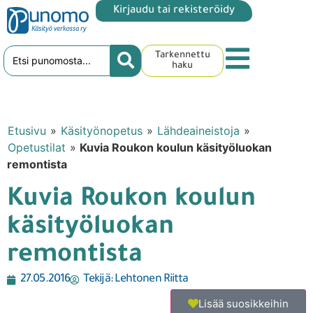
Kirjaudu tai rekisteröidy
Tarkennettu
haku
Etusivu
»
Käsityönopetus
»
Lähdeaineistoja
»
Opetustilat
»
Kuvia Roukon koulun käsityöluokan
remontista
Kuvia Roukon koulun
käsityöluokan
remontista
27.05.2016
Tekijä:
Lehtonen Riitta
Lisää suosikkeihin