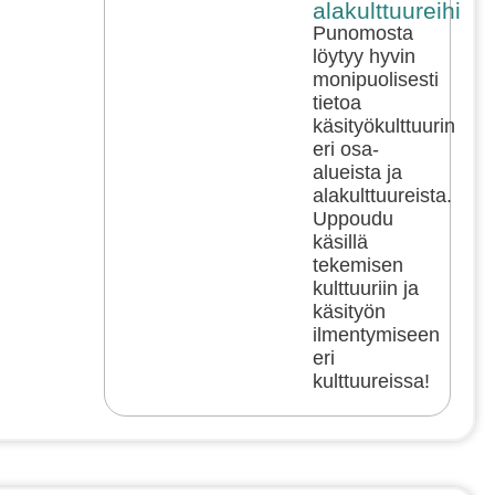
alakulttuureihin!
Punomosta
löytyy hyvin
monipuolisesti
tietoa
käsityökulttuurin
eri osa-
alueista ja
alakulttuureista.
Uppoudu
käsillä
tekemisen
kulttuuriin ja
käsityön
ilmentymiseen
eri
kulttuureissa!