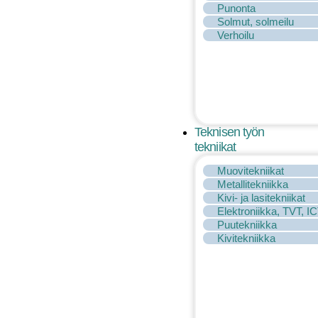
Punonta
Solmut, solmeilu
Verhoilu
Teknisen työn
tekniikat
Muovitekniikat
Metallitekniikka
Kivi- ja lasitekniikat
Elektroniikka, TVT, I
Puutekniikka
Kivitekniikka