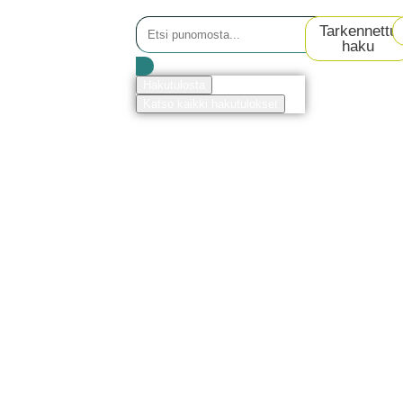
Tarkennettu
haku
Hakutulosta
Katso kaikki hakutulokset