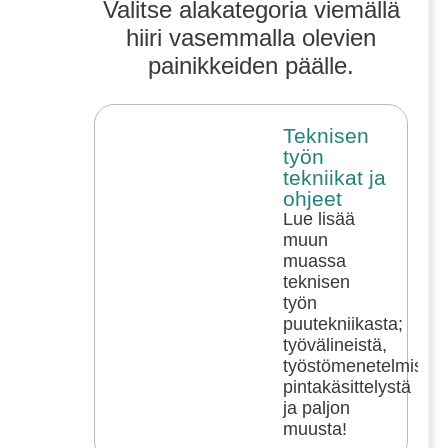
Valitse alakategoria viemällä
hiiri vasemmalla olevien
painikkeiden päälle.
Teknisen
työn
tekniikat ja
ohjeet
Lue lisää
muun
muassa
teknisen
työn
puutekniikasta;
työvälineistä,
työstömenetelmistä,
pintakäsittelystä
ja paljon
muusta!