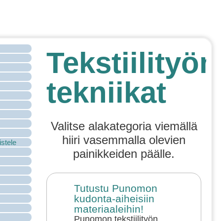
Tekstiilityön
tekniikat
Valitse alakategoria viemällä
hiiri vasemmalla olevien
istele
painikkeiden päälle.
Tutustu Punomon
kudonta-aiheisiin
materiaaleihin!
Punomon tekstiilityön