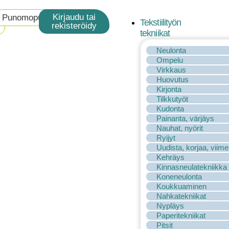
Kirjaudu tai
Punomoputiikki
Tekstiilityön
rekisteröidy
tekniikat
Neulonta
Ompelu
Virkkaus
Huovutus
Kirjonta
Tilkkutyöt
Kudonta
Painanta, värjäys
Nauhat, nyörit
Ryijyt
Uudista, korjaa, viime
Kehräys
Kinnasneulatekniikka
Koneneulonta
Koukkuaminen
Nahkatekniikat
Nypläys
Paperitekniikat
Pitsit