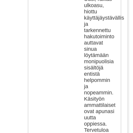
ulkoasu,
hiottu
käyttäjäystävällisyys
ja
tarkennettu
hakutoiminto
auttavat
sinua
löytämään
monipuolisia
sisältöjä
entistä
helpommin
ja
nopeammin.
Käsityön
ammattilaiset
ovat apunasi
uutta
oppiessa.
Tervetuloa