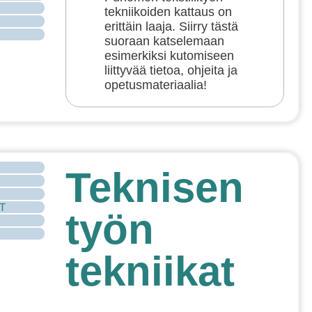
tekniikoiden kattaus on
erittäin laaja. Siirry tästä
suoraan katselemaan
esimerkiksi kutomiseen
liittyvää tietoa, ohjeita ja
opetusmateriaalia!
Teknisen
CT
työn
tekniikat