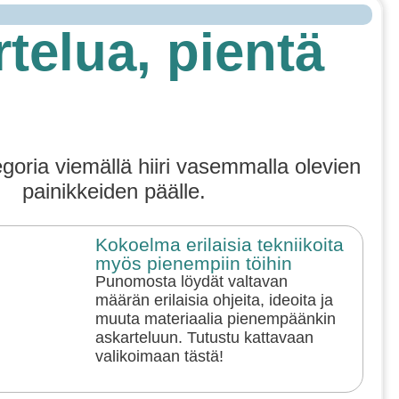
telua, pientä
egoria viemällä hiiri vasemmalla olevien
painikkeiden päälle.
Kokoelma erilaisia tekniikoita
myös pienempiin töihin
Punomosta löydät valtavan
määrän erilaisia ohjeita, ideoita ja
muuta materiaalia pienempäänkin
askarteluun. Tutustu kattavaan
valikoimaan tästä!