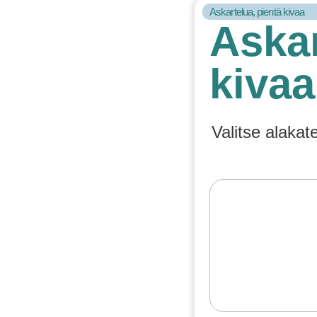
Askartelua, pientä kivaa
Askar
kivaa
Valitse alakat