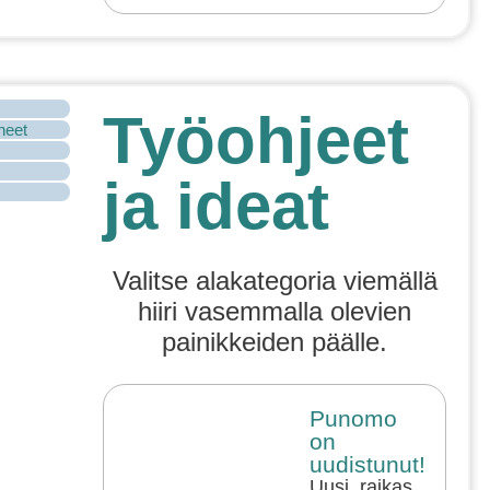
Työohjeet
ineet
ja ideat
Valitse alakategoria viemällä
hiiri vasemmalla olevien
painikkeiden päälle.
Punomo
on
uudistunut!
Uusi, raikas