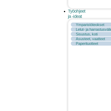
Työohjeet
ja -ideat
Ymparistöteokset
Lelut- ja harrastusväl
Sisustus, koti
Asusteet, vaatteet
Paperituotteet