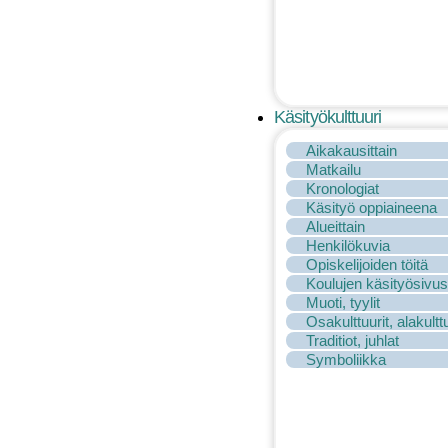
Käsityökulttuuri
Aikakausittain
Matkailu
Kronologiat
Käsityö oppiaineena
Alueittain
Henkilökuvia
Opiskelijoiden töitä
Koulujen käsityösivus
Muoti, tyylit
Osakulttuurit, alakulttu
Traditiot, juhlat
Symboliikka