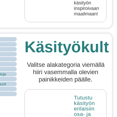
käsityön
inspiroivaan
maailmaan!
Käsityökultt
Valitse alakategoria viemällä
hiiri vasemmalla olevien
toja
painikkeiden päälle.
urit
Tutustu
käsityön
erilaisiin
osa- ja