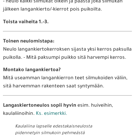
- neulo kaikki silmukat oikein ja päästä joka silmukan
jälkeen langankierto/-kierrot pois puikoilta.
Toista vaiheita 1.-3.
Toinen neulomistapa:
Neulo langankiertokerroksen sijasta yksi kerros paksulla
puikolla. - Mitä paksumpi puikko sitä harvempi kerros.
Montako langankiertoa?
Mitä useamman langankierron teet silmukoiden väliin,
sitä harvemman rakenteen saat syntymään.
Langaskiertoneulos sopii hyvin
esim. huiveihin,
kaulaliinoihin.
Ks. esimerkki.
Kaulaliina lapselle edestakaisneulosta
pidennetyin silmukoin pehmeästä