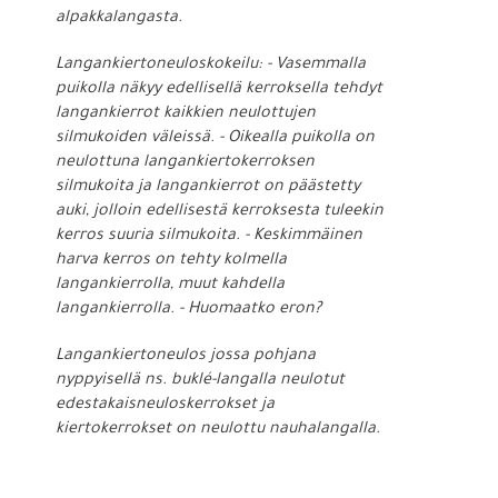
alpakkalangasta.
Langankiertoneuloskokeilu: - Vasemmalla
puikolla näkyy edellisellä kerroksella tehdyt
langankierrot kaikkien neulottujen
silmukoiden väleissä. - Oikealla puikolla on
neulottuna langankiertokerroksen
silmukoita ja langankierrot on päästetty
auki, jolloin edellisestä kerroksesta tuleekin
kerros suuria silmukoita. - Keskimmäinen
harva kerros on tehty kolmella
langankierrolla, muut kahdella
langankierrolla. - Huomaatko eron?
Langankiertoneulos jossa pohjana
nyppyisellä ns. buklé-langalla neulotut
edestakaisneuloskerrokset ja
kiertokerrokset on neulottu nauhalangalla.