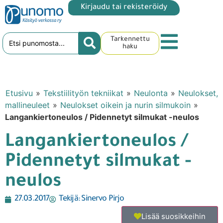
Kirjaudu tai rekisteröidy
Tarkennettu
haku
Etusivu
»
Tekstiilityön tekniikat
»
Neulonta
»
Neulokset,
mallineuleet
»
Neulokset oikein ja nurin silmukoin
»
Langankiertoneulos / Pidennetyt silmukat -neulos
Langankiertoneulos /
Pidennetyt silmukat -
neulos
27.03.2017
Tekijä:
Sinervo Pirjo
Lisää suosikkeihin