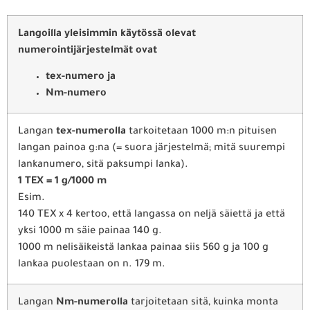
Langoilla yleisimmin käytössä olevat
numerointijärjestelmät ovat
tex-numero ja
Nm-numero
Langan
tex-numerolla
tarkoitetaan 1000 m:n pituisen
langan painoa g:na (= suora järjestelmä; mitä suurempi
lankanumero, sitä paksumpi lanka).
1 TEX = 1 g/1000 m
Esim.
140 TEX x 4 kertoo, että langassa on neljä säiettä ja että
yksi 1000 m säie painaa 140 g.
1000 m nelisäikeistä lankaa painaa siis 560 g ja 100 g
lankaa puolestaan on n. 179 m.
Langan
Nm-numerolla
tarjoitetaan sitä, kuinka monta