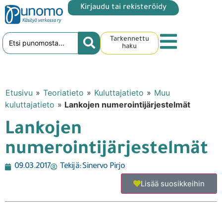
Kirjaudu tai rekisteröidy
Tarkennettu
haku
Etusivu
»
Teoriatieto
»
Kuluttajatieto
»
Muu
kuluttajatieto
»
Lankojen numerointijärjestelmät
Lankojen
numerointijärjestelmät
09.03.2017
Tekijä:
Sinervo Pirjo
Lisää suosikkeihin