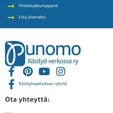
Yhteistyökumppanit
Liity jäseneksi
Käsityöopetuksen ryhmä
Ota yhteyttä: