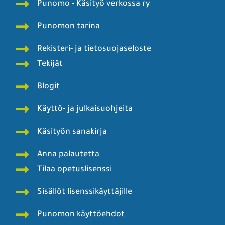
Punomo - Käsityö verkossa ry
Punomon tarina
Rekisteri- ja tietosuojaseloste
Tekijät
Blogit
Käyttö- ja julkaisuohjeita
Käsityön sanakirja
Anna palautetta
Tilaa opetuslisenssi
Sisällöt lisenssikäyttäjille
Punomon käyttöehdot