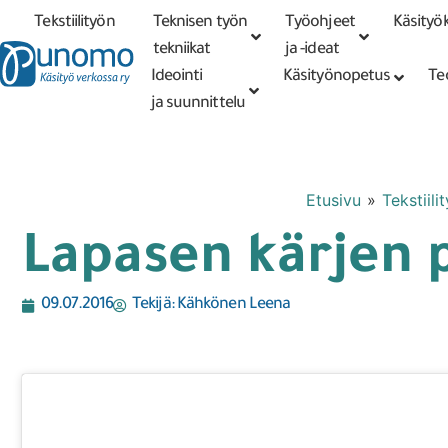
Tekstiilityön
Teknisen työn
Työohjeet
Käsityök
Tarkennettu
haku
tekniikat
tekniikat
ja -ideat
Ideointi
Käsityönopetus
Te
ja suunnittelu
Etusivu
»
Tekstiili
Lapasen kärjen 
09.07.2016
Tekijä:
Kähkönen Leena