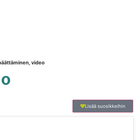
päättäminen, video
eo
Lisää suosikkeihin