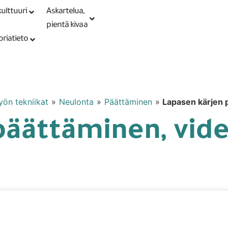
ulttuuri
Askartelua,
Kirjaudu tai
Punomoputiikki
rekisteröidy
pientä kivaa
oriatieto
työn tekniikat
»
Neulonta
»
Päättäminen
»
Lapasen kärjen 
päättäminen, vid