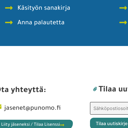
Käsityön sanakirja
Anna palautetta
Tilaa uu
ta yhteyttä:
jasenet@punomo.fi
Liity jäseneksi / Tilaa Lisenssi