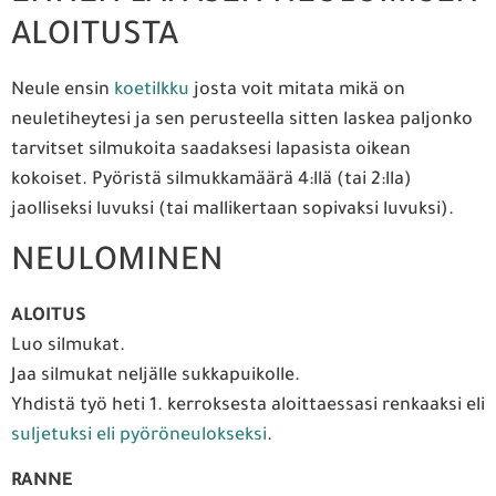
ALOITUSTA
Neule ensin
koetilkku
josta voit mitata mikä on
neuletiheytesi ja sen perusteella sitten laskea paljonko
tarvitset silmukoita saadaksesi lapasista oikean
kokoiset. Pyöristä silmukkamäärä 4:llä (tai 2:lla)
jaolliseksi luvuksi (tai mallikertaan sopivaksi luvuksi).
NEULOMINEN
ALOITUS
Luo silmukat.
Jaa silmukat neljälle sukkapuikolle.
Yhdistä työ heti 1. kerroksesta aloittaessasi renkaaksi eli
suljetuksi eli pyöröneulokseksi
.
RANNE