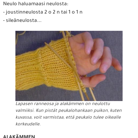
Neulo haluamaasi neulosta:
- joustinneulosta 2 o 2 n tai 1 o 1 n
- sileäneulosta...
Lapasen ranneosa ja alakämmen on neulottu
valmiiksi. Kun pistät peukalohankaan puikon, kuten
kuvassa, voit varmistaa, että peukalo tulee oikealle
korkeudelle.
ALAKÄMMEN