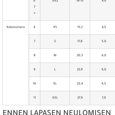
5-
XXS
14-15
4,0
7
v
Kokonumero
6
XS
15,2
4,5
7
S
17,8
5,0
8
M
20,3
6,0
9
L
22,9
6,0
10
XL
25,4
6,5
11
XXL
27,9
7,0
ENNEN LAPASEN NEULOMISEN