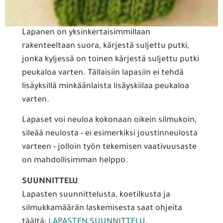
Lapanen on yksinkertaisimmillaan
rakenteeltaan suora, kärjestä suljettu putki,
jonka kyljessä on toinen kärjestä suljettu putki
peukaloa varten. Tällaisiin lapasiin ei tehdä
lisäyksillä minkäänlaista lisäyskiilaa peukaloa
varten.
Lapaset voi neuloa kokonaan oikein silmukoin,
sileää neulosta - ei esimerkiksi joustinneulosta
varteen - jolloin työn tekemisen vaativuusaste
on mahdollisimman helppo.
SUUNNITTELU
Lapasten suunnittelusta, koetilkusta ja
silmukkamäärän laskemisesta saat ohjeita
täältä:
LAPASTEN SUUNNITTELU
.