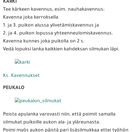
KÄRKI
Tee kärkeen kavennus, esim. nauhakavennus:
Kavenna joka kerroksella
1. ja 3. puikon alussa ylivetämiskavennus ja
2. ja 4. puikon lopussa yhteenneulomiskavennus.
Kavenna kunnes joka puikolla on 2 s.
Vedä lopuksi lanka kaikkien kahdeksan silmukan läpi.
Ks. Kavennukset
PEUKALO
Poista apulanka varovasti niin, että poimit samalla
silmukat puikoille aukon ala- ja yläreunasta.
Poimi myös aukon päistä pari lisäsilmukkaa ettei työhön