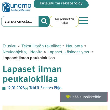
Kirjaudu tai rekisteröidy
Tarkennettu
haku
Etusivu
»
Tekstiilityön tekniikat
»
Neulonta
»
Neuleohjeita, -ideoita
»
Lapaset, käsineet yms.
»
Lapaset ilman peukalokiilaa
Lapaset ilman
peukalokiilaa
12.01.2023
Tekijä:
Sinervo Pirjo
Lisää suosikkeihin