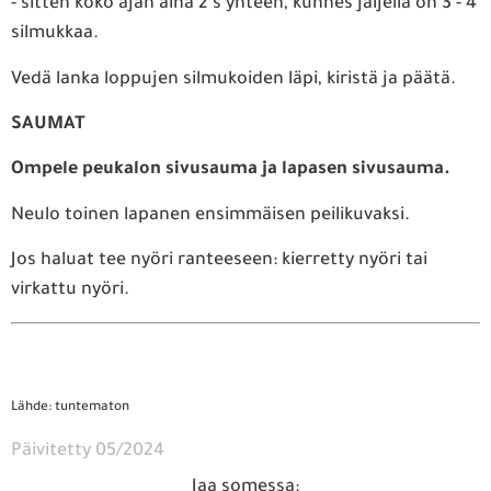
- sitten koko ajan aina 2 s yhteen, kunnes jäljellä on 3 - 4
silmukkaa.
Vedä lanka loppujen silmukoiden läpi, kiristä ja päätä.
SAUMAT
Ompele peukalon sivusauma ja lapasen sivusauma.
Neulo toinen lapanen ensimmäisen peilikuvaksi.
Jos haluat tee nyöri ranteeseen: kierretty nyöri tai
virkattu nyöri.
Lähde: tuntematon
Päivitetty 05/2024
Jaa somessa: