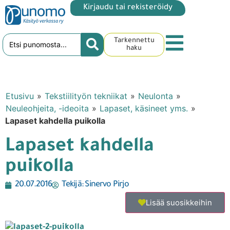
Kirjaudu tai rekisteröidy
Tarkennettu
haku
Etusivu
»
Tekstiilityön tekniikat
»
Neulonta
»
Neuleohjeita, -ideoita
»
Lapaset, käsineet yms.
»
Lapaset kahdella puikolla
Lapaset kahdella
puikolla
20.07.2016
Tekijä:
Sinervo Pirjo
Lisää suosikkeihin