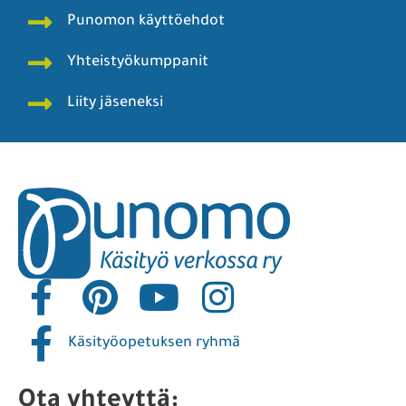
Punomon käyttöehdot
Yhteistyökumppanit
Liity jäseneksi
Käsityöopetuksen ryhmä
Ota yhteyttä: