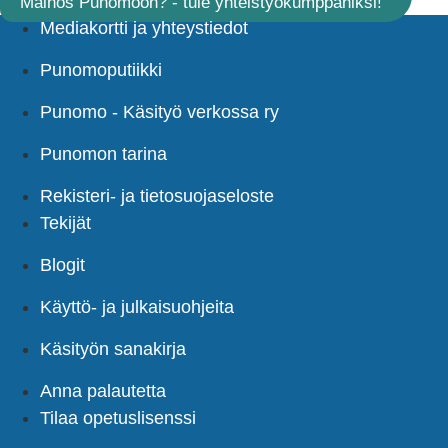
Mainos Punomoon? - tule yhteistyökumppaniksi!
Mediakortti ja yhteystiedot
Punomoputiikki
Punomo - Käsityö verkossa ry
Punomon tarina
Rekisteri- ja tietosuojaseloste
Tekijät
Blogit
Käyttö- ja julkaisuohjeita
Käsityön sanakirja
Anna palautetta
Tilaa opetuslisenssi