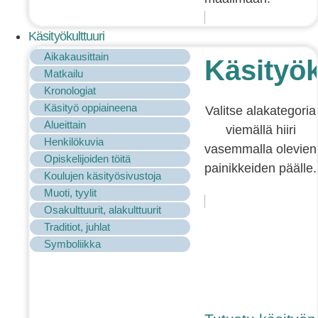
Käsityökulttuuri
Aikakausittain
Käsityök
Matkailu
Kronologiat
Käsityö oppiaineena
Valitse alakategoria
Alueittain
viemällä hiiri
Henkilökuvia
vasemmalla olevien
Opiskelijoiden töitä
painikkeiden päälle.
Koulujen käsityösivustoja
Muoti, tyylit
Osakulttuurit, alakulttuurit
Traditiot, juhlat
Symboliikka