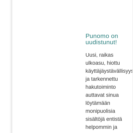
Punomo on
uudistunut!
Uusi, raikas
ulkoasu, hiottu
käyttäjäystävällisyy
ja tarkennettu
hakutoiminto
auttavat sinua
löytämään
monipuolisia
sisältöjä entistä
helpommin ja