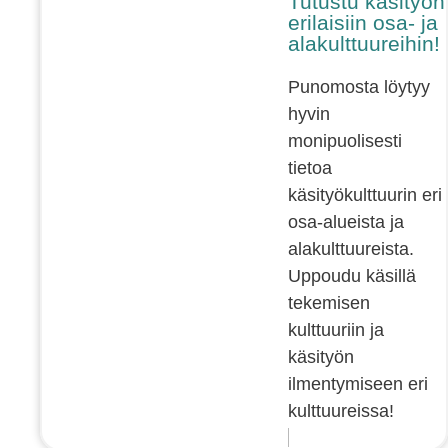
Tutustu käsityön
erilaisiin osa- ja
alakulttuureihin!
Punomosta löytyy
hyvin
monipuolisesti
tietoa
käsityökulttuurin eri
osa-alueista ja
alakulttuureista.
Uppoudu käsillä
tekemisen
kulttuuriin ja
käsityön
ilmentymiseen eri
kulttuureissa!