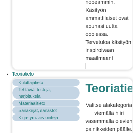
nopeammin.
Käsityön
ammattilaiset ovat
apunasi uutta
oppiessa.
Tervetuloa käsityön
inspiroivaan
maailmaan!
Teoriatieto
Kuluttajatieto
Teoriati
Tehtäviä, testejä,
harjoituksia
Materiaalitieto
Valitse alakategoria
Sanakirjat, sanastot
viemällä hiiri
Kirja- ym. arviointeja
vasemmalla olevien
painikkeiden päälle.