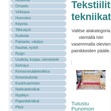
Tekstiili
Ompelu
Virkkaus
tekniikat
Huovutus
Kirjonta
Tilkkutyöt
Valitse alakategoria
Kudonta
viemällä hiiri
Painanta, värjäys
vasemmalla olevien
Nauhat, nyörit
painikkeiden päälle.
Ryijyt
Uudista, korjaa, viimeistele
Kehräys
Kinnasneulatekniikka
Koneneulonta
Koukkuaminen
Nahkatekniikat
Nypläys
Paperitekniikat
Tutustu
Pitsit
Punomon