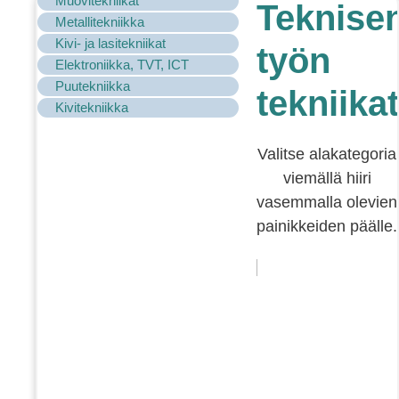
Muovitekniikat
Teknise
Metallitekniikka
Kivi- ja lasitekniikat
työn
Elektroniikka, TVT, ICT
Puutekniikka
tekniikat
Kivitekniikka
Valitse alakategoria
viemällä hiiri
vasemmalla olevien
painikkeiden päälle.