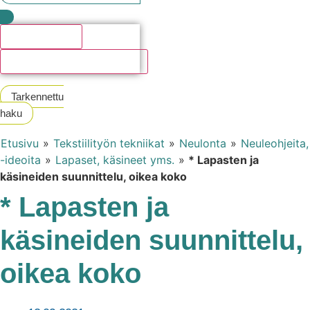
Hakutulosta
Katso kaikki hakutulokset
Tarkennettu
haku
Etusivu
»
Tekstiilityön tekniikat
»
Neulonta
»
Neuleohjeita,
-ideoita
»
Lapaset, käsineet yms.
»
* Lapasten ja
käsineiden suunnittelu, oikea koko
* Lapasten ja
käsineiden suunnittelu,
oikea koko