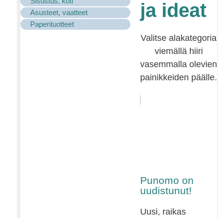
Sisustus, koti
ja ideat
Asusteet, vaatteet
Paperituotteet
Valitse alakategoria
viemällä hiiri
vasemmalla olevien
painikkeiden päälle.
Punomo on
uudistunut!
Uusi, raikas