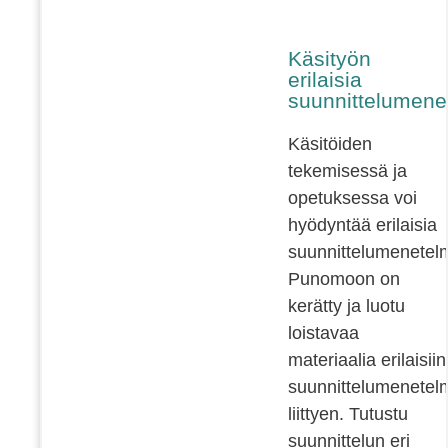
Käsityön
erilaisia
suunnittelumene
Käsitöiden
tekemisessä ja
opetuksessa voi
hyödyntää erilaisia
suunnittelumenetelm
Punomoon on
kerätty ja luotu
loistavaa
materiaalia erilaisiin
suunnittelumenetelm
liittyen. Tutustu
suunnittelun eri