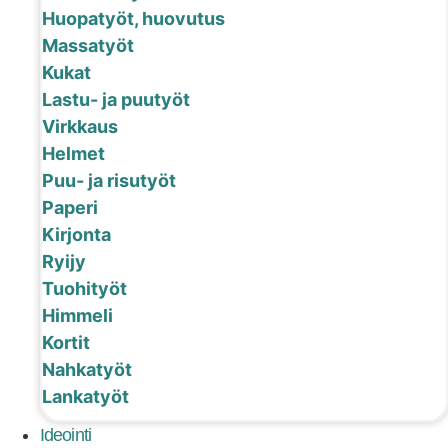
Huopatyöt, huovutus
Massatyöt
Kukat
Lastu- ja puutyöt
Virkkaus
Helmet
Puu- ja risutyöt
Paperi
Kirjonta
Ryijy
Tuohityöt
Himmeli
Kortit
Nahkatyöt
Lankatyöt
Ideointi