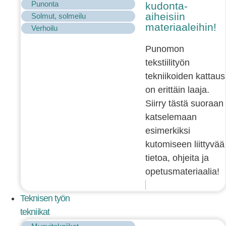
Punonta
kudonta-
aiheisiin
Solmut, solmeilu
materiaaleihin!
Verhoilu
Punomon
tekstiilityön
tekniikoiden kattaus
on erittäin laaja.
Siirry tästä suoraan
katselemaan
esimerkiksi
kutomiseen liittyvää
tietoa, ohjeita ja
opetusmateriaalia!
Teknisen työn
tekniikat