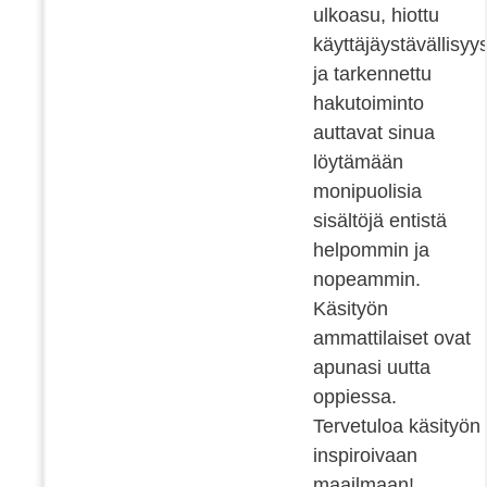
ulkoasu, hiottu
käyttäjäystävällisyy
ja tarkennettu
hakutoiminto
auttavat sinua
löytämään
monipuolisia
sisältöjä entistä
helpommin ja
nopeammin.
Käsityön
ammattilaiset ovat
apunasi uutta
oppiessa.
Tervetuloa käsityön
inspiroivaan
maailmaan!