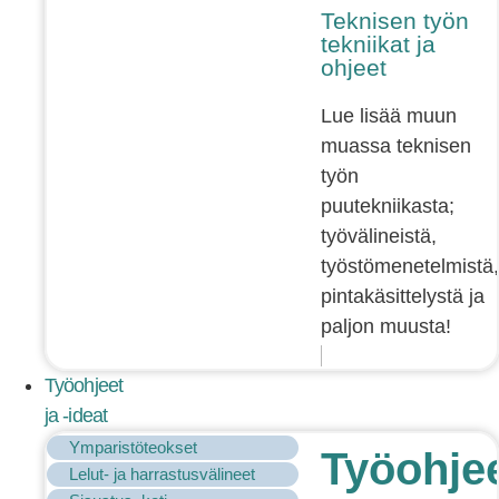
Teknisen työn
tekniikat ja
ohjeet
Lue lisää muun
muassa teknisen
työn
puutekniikasta;
työvälineistä,
työstömenetelmistä,
pintakäsittelystä ja
paljon muusta!
Työohjeet
ja -ideat
Ymparistöteokset
Työohje
Lelut- ja harrastusvälineet