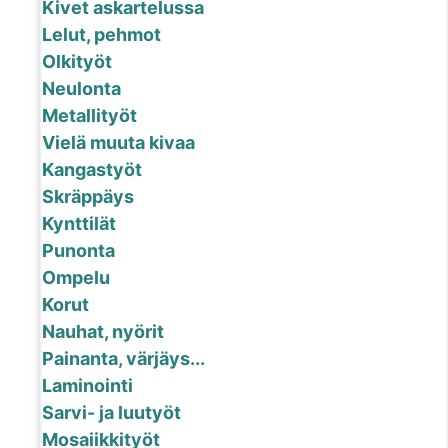
Kivet askartelussa
Lelut, pehmot
Olkityöt
Neulonta
Metallityöt
Vielä muuta kivaa
Kangastyöt
Skräppäys
Kynttilät
Punonta
Ompelu
Korut
Nauhat, nyörit
Painanta, värjäys...
Laminointi
Sarvi- ja luutyöt
Mosaiikkityöt