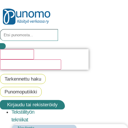
Hakutulosta
Katso kaikki hakutulokset
Tarkennettu haku
Punomoputiikki
Kirjaudu tai rekisteröidy
Tekstiilityön
tekniikat
Neulonta