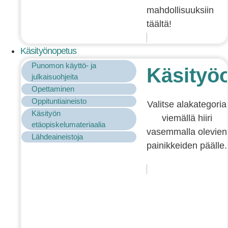
mahdollisuuksiin
täältä!
Käsityönopetus
Punomon käyttö- ja
Käsityö
julkaisuohjeita
Opettaminen
Oppituntiaineisto
Valitse alakategoria
Käsityön
viemällä hiiri
etäopiskelumateriaalia
vasemmalla olevien
Lähdeaineistoja
painikkeiden päälle.