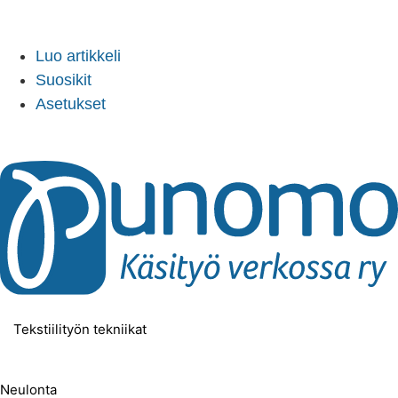
Sign In
Luo artikkeli
Suosikit
Asetukset
Tekstiilityön tekniikat
Neulonta