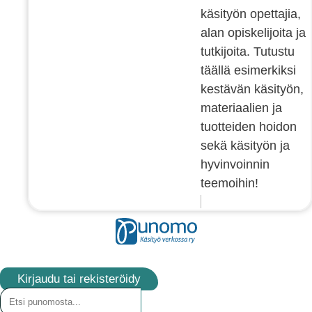
käsityön opettajia,
alan opiskelijoita ja
tutkijoita. Tutustu
täällä esimerkiksi
kestävän käsityön,
materiaalien ja
tuotteiden hoidon
sekä käsityön ja
hyvinvoinnin
teemoihin!
Kirjaudu tai rekisteröidy