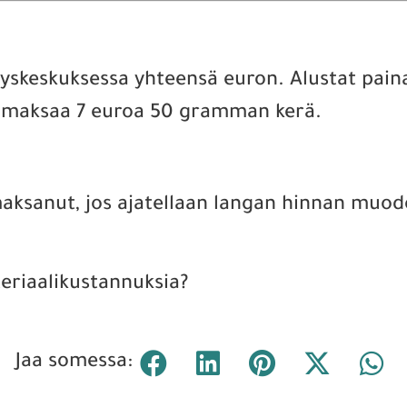
rätyskeskuksessa yhteensä euron. Alustat pa
ty, maksaa 7 euroa 50 gramman kerä.
maksanut, jos ajatellaan langan hinnan muod
teriaalikustannuksia?
Jaa somessa: