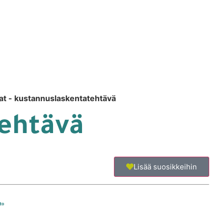
tat - kustannuslaskentatehtävä
tehtävä
Lisää suosikkeihin
to