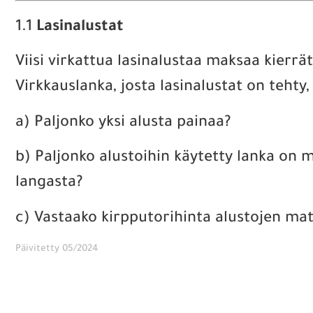
1.1
Lasinalustat
Viisi virkattua lasinalustaa maksaa kier
Virkkauslanka, josta lasinalustat on teh
a) Paljonko yksi alusta painaa?
b) Paljonko alustoihin käytetty lanka on 
langasta?
c) Vastaako kirpputorihinta alustojen ma
Päivitetty 05/2024