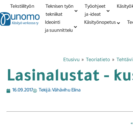
Tekstiilityön
Teknisen työn
Työohjeet
Käsityök
Tarkennettu
haku
tekniikat
tekniikat
ja -ideat
Ideointi
Käsityönopetus
Te
ja suunnittelu
Etusivu
»
Teoriatieto
»
Tehtävi
Lasinalustat - 
16.09.2017
Tekijä:
Vähävihu Elina
«