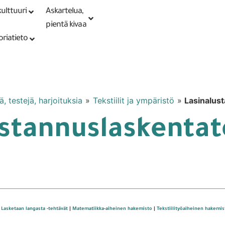
ulttuuri
Askartelua,
Kirjaudu tai
Punomoputiikki
rekisteröidy
pientä kivaa
oriatieto
ä, testejä, harjoituksia
»
Tekstiilit ja ympäristö
»
Lasinalus
kustannuslaskenta
 Lasketaan langasta -tehtävät
|
Matematiikka-aiheinen hakemisto
|
Tekstiilityöaiheinen hakemis