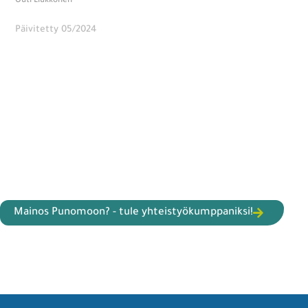
Outi Liukkonen
Päivitetty 05/2024
Mainos Punomoon? - tule yhteistyökumppaniksi!