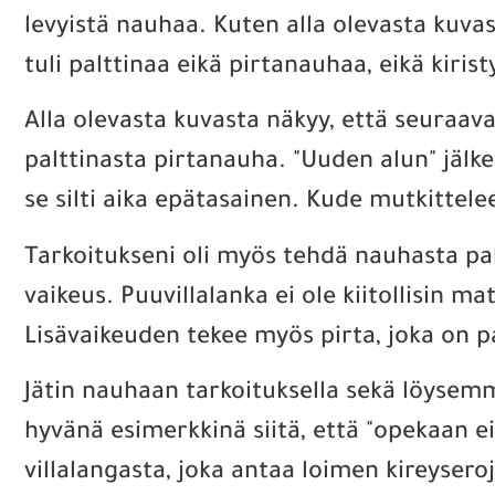
levyistä nauhaa. Kuten alla olevasta kuvast
tuli palttinaa eikä pirtanauhaa, eikä kirist
Alla olevasta kuvasta näkyy, että seuraavak
palttinasta pirtanauha. "Uuden alun" jälk
se silti aika epätasainen. Kude mutkittele
Tarkoitukseni oli myös tehdä nauhasta palj
vaikeus. Puuvillalanka ei ole kiitollisin ma
Lisävaikeuden tekee myös pirta, joka on pa
Jätin nauhaan tarkoituksella sekä löyse
hyvänä esimerkkinä siitä, että "opekaan ei
villalangasta, joka antaa loimen kireyser