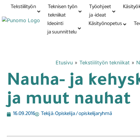
Tekstiilityön
Teknisen työn
Työohjeet
Käsityök
Tarkennettu
haku
tekniikat
tekniikat
ja -ideat
Ideointi
Käsityönopetus
Te
ja suunnittelu
Etusivu
»
Tekstiilityön tekniikat
»
N
Nauha- ja kehys
ja muut nauhat
16.09.2016
Tekijä:
Opiskelija / opiskelijaryhmä