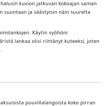
lä halusin kuvion jatkuvan kokoajan saman
en suuntaan ja säästyisin näin suurelta
loimilankojen. Käytin vyöhöni
ristä lankaa olisi riittänyt kuteeksi, joten
.
aksuisista puuvillalangoista koko pirran