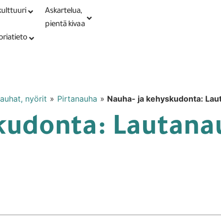
ulttuuri
Askartelua,
Kirjaudu tai
Punomoputiikki
rekisteröidy
pientä kivaa
oriatieto
auhat, nyörit
»
Pirtanauha
»
Nauha- ja kehyskudonta: Laut
kudonta: Lautana