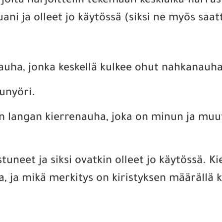
 joita harjoittelin tekemään keskiaika-harra
ani ja olleet jo käytössä (siksi ne myös saat
auha, jonka keskellä kulkee ohut nahkanauha
unyöri.
langan kierrenauha, joka on minun ja muuta
uneet ja siksi ovatkin olleet jo käytössä. K
ala, ja mikä merkitys on kiristyksen määrällä