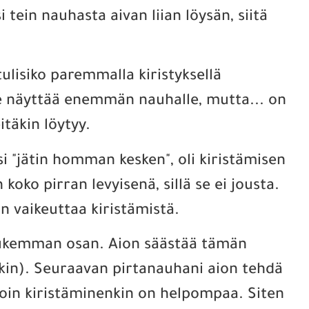
 tein nauhasta aivan liian löysän, siitä
tulisiko paremmalla kiristyksellä
 se näyttää enemmän nauhalle, mutta... on
itäkin löytyy.
si "jätin homman kesken", oli kiristämisen
 koko pirran levyisenä, sillä se ei jousta.
n vaikeuttaa kiristämistä.
iukemman osan. Aion säästää tämän
inkin). Seuraavan pirtanauhani aion tehdä
lloin kiristäminenkin on helpompaa. Siten