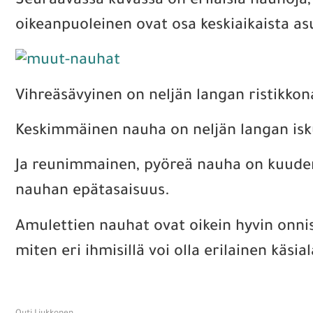
Seuraavassa kuvassa on erilaisia nauhoja,
oikeanpuoleinen ovat osa keskiaikaista asu
Vihreäsävyinen on neljän langan ristikkon
Keskimmäinen nauha on neljän langan isk
Ja reunimmainen, pyöreä nauha on kuuden 
nauhan epätasaisuus.
Amulettien nauhat ovat oikein hyvin onnist
miten eri ihmisillä voi olla erilainen käsi