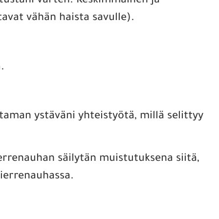
stustani varten. Keskimmäinen ja
tavat vähän haista savulle).
.
man ystäväni yhteistyötä, millä selittyy
ierrenauhan säilytän muistutuksena siitä,
 kierrenauhassa.