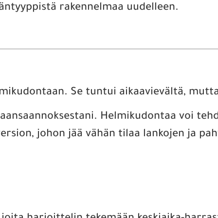
äntyyppistä rakennelmaa uudelleen.
mikudontaan. Se tuntui aikaavievältä, mutt
ikaansaannoksestani. Helmikudontaa voi tehd
 version, johon jää vähän tilaa lankojen ja p