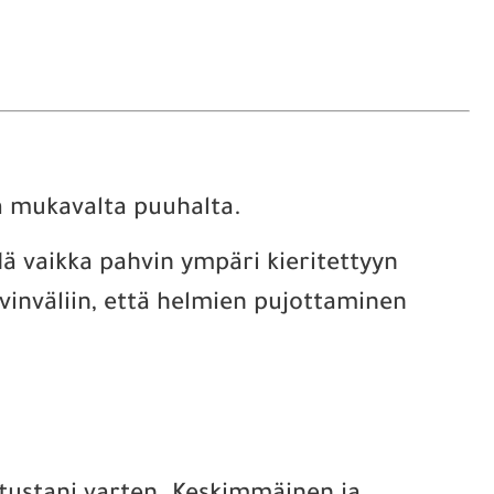
a mukavalta puuhalta.
ä vaikka pahvin ympäri kieritettyyn
ahvinväliin, että helmien pujottaminen