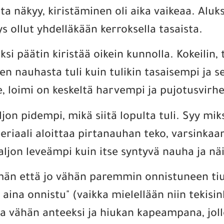
a näkyy, kiristäminen oli aika vaikeaa. Aluksi
ys ollut yhdelläkään kerroksella tasaista.
si päätin kiristää oikein kunnolla. Kokeilin, 
een nauhasta tuli kuin tulikin tasaisempi ja
e, loimi on keskeltä harvempi ja pujotusvirhe
on pidempi, mikä siitä lopulta tuli. Syy mik
teriaali aloittaa pirtanauhan teko, varsinkaan
ljon leveämpi kuin itse syntyvä nauha ja näi
mmän että jo vähän paremmin onnistuneen t
 aina onnistu" (vaikka mielellään niin tekis
oja vähän anteeksi ja hiukan kapeampana, jo