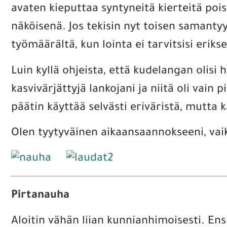
avaten kieputtaa syntyneitä kierteitä poi
näköisenä. Jos tekisin nyt toisen samantyyl
työmäärältä, kun lointa ei tarvitsisi erikse
Luin kyllä ohjeista, että kudelangan olis
kasvivärjättyjä lankojani ja niitä oli vain 
päätin käyttää selvästi eriväristä, mutta k
Olen tyytyväinen aikaansaannokseeni, vaikk
Pirtanauha
Aloitin vähän liian kunnianhimoisesti. En