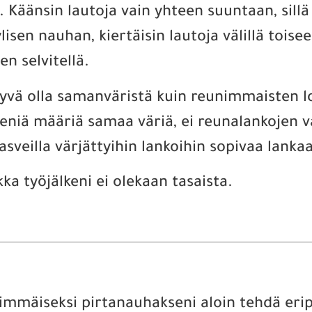
s. Käänsin lautoja vain yhteen suuntaan, sil
isen nauhan, kiertäisin lautoja välillä toise
en selvitellä.
i hyvä olla samanväristä kuin reunimmaisten 
pieniä määriä samaa väriä, ei reunalankojen vä
asveilla värjättyihin lankoihin sopivaa lankaa
a työjälkeni ei olekaan tasaista.
simmäiseksi pirtanauhakseni aloin tehdä erip