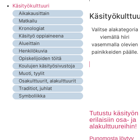
Käsityökulttuuri
Aikakausittain
Käsityökulttuu
Matkailu
Kronologiat
Valitse alakategoria
Käsityö oppiaineena
viemällä hiiri
Alueittain
vasemmalla olevien
Henkilökuvia
painikkeiden päälle.
Opiskelijoiden töitä
Koulujen käsityösivustoja
Muoti, tyylit
Osakulttuurit, alakulttuurit
Traditiot, juhlat
Symboliikka
Tutustu käsityön
erilaisiin osa- ja
alakulttuureihin!
Punomosta löytyy