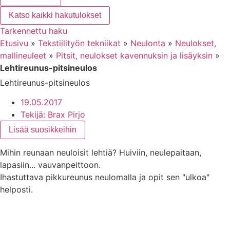
Katso kaikki hakutulokset
Tarkennettu haku
Etusivu
»
Tekstiilityön tekniikat
»
Neulonta
»
Neulokset,
mallineuleet
»
Pitsit, neulokset kavennuksin ja lisäyksin
»
Lehtireunus-pitsineulos
Lehtireunus-pitsineulos
19.05.2017
Tekijä:
Brax Pirjo
Lisää suosikkeihin
Mihin reunaan neuloisit lehtiä? Huiviin, neulepaitaan,
lapasiin... vauvanpeittoon.
Ihastuttava pikkureunus neulomalla ja opit sen "ulkoa"
helposti.