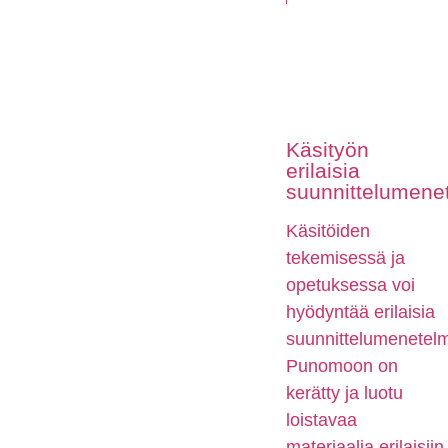
Käsityön
erilaisia
suunnittelumene
Käsitöiden
tekemisessä ja
opetuksessa voi
hyödyntää erilaisia
suunnittelumenetelm
Punomoon on
kerätty ja luotu
loistavaa
materiaalia erilaisiin