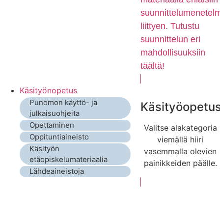
suunnittelumenetelm
liittyen. Tutustu
suunnittelun eri
mahdollisuuksiin
täältä!
Käsityönopetus
Punomon käyttö- ja
Käsityöopetu
julkaisuohjeita
Opettaminen
Valitse alakategoria
Oppituntiaineisto
viemällä hiiri
Käsityön
vasemmalla olevien
etäopiskelumateriaalia
painikkeiden päälle.
Lähdeaineistoja