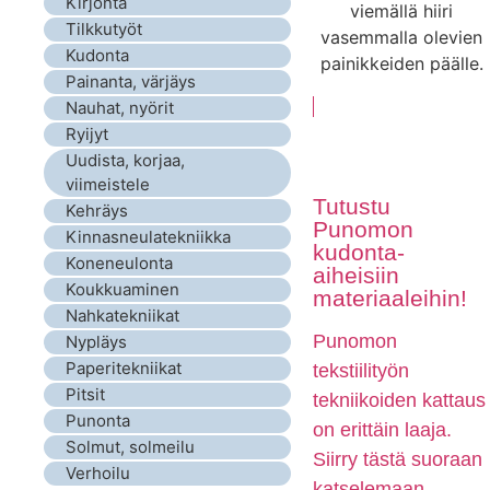
Kirjonta
viemällä hiiri
Tilkkutyöt
vasemmalla olevien
Kudonta
painikkeiden päälle.
Painanta, värjäys
Nauhat, nyörit
Ryijyt
Uudista, korjaa,
viimeistele
Tutustu
Kehräys
Punomon
Kinnasneulatekniikka
kudonta-
Koneneulonta
aiheisiin
Koukkuaminen
materiaaleihin!
Nahkatekniikat
Punomon
Nypläys
Paperitekniikat
tekstiilityön
Pitsit
tekniikoiden kattaus
Punonta
on erittäin laaja.
Solmut, solmeilu
Siirry tästä suoraan
Verhoilu
katselemaan