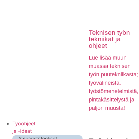
Teknisen työn
tekniikat ja
ohjeet
Lue lisää muun
muassa teknisen
työn puutekniikasta;
työvälineistä,
työstömenetelmistä,
pintakäsittelystä ja
paljon muusta!
Työohjeet
ja -ideat
Ymparistöteokset