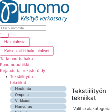
Hakutulosta
Katso kaikki hakutulokset
Tarkennettu haku
Punomoputiikki
Kirjaudu tai rekisteröidy
Tekstiilityön
tekniikat
Neulonta
Tekstiilityön
Ompelu
tekniikat
Virkkaus
Huovutus
Valitse alakategoria