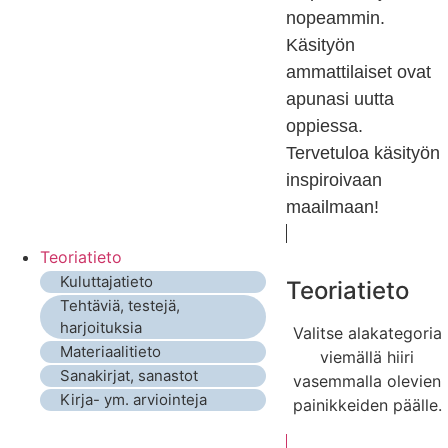
nopeammin.
Käsityön
ammattilaiset ovat
apunasi uutta
oppiessa.
Tervetuloa käsityön
inspiroivaan
maailmaan!
Teoriatieto
Kuluttajatieto
Teoriatieto
Tehtäviä, testejä,
harjoituksia
Valitse alakategoria
Materiaalitieto
viemällä hiiri
Sanakirjat, sanastot
vasemmalla olevien
Kirja- ym. arviointeja
painikkeiden päälle.