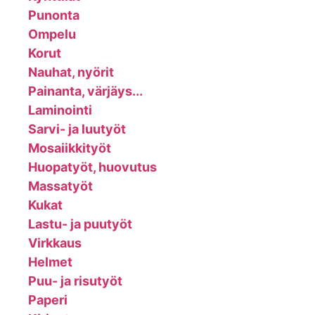
Punonta
Ompelu
Korut
Nauhat, nyörit
Painanta, värjäys...
Laminointi
Sarvi- ja luutyöt
Mosaiikkityöt
Huopatyöt, huovutus
Massatyöt
Kukat
Lastu- ja puutyöt
Virkkaus
Helmet
Puu- ja risutyöt
Paperi