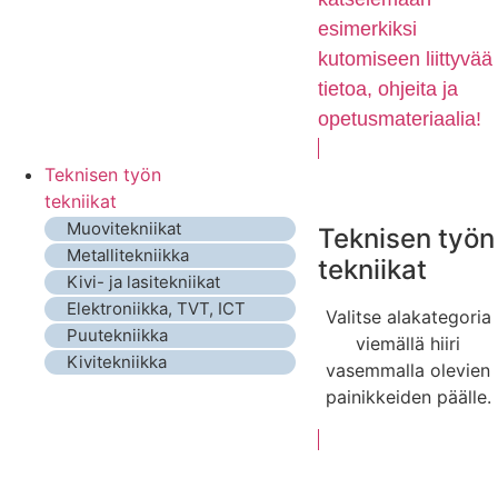
esimerkiksi
kutomiseen liittyvää
tietoa, ohjeita ja
opetusmateriaalia!
Teknisen työn
tekniikat
Muovitekniikat
Teknisen työn
Metallitekniikka
tekniikat
Kivi- ja lasitekniikat
Elektroniikka, TVT, ICT
Valitse alakategoria
Puutekniikka
viemällä hiiri
Kivitekniikka
vasemmalla olevien
painikkeiden päälle.