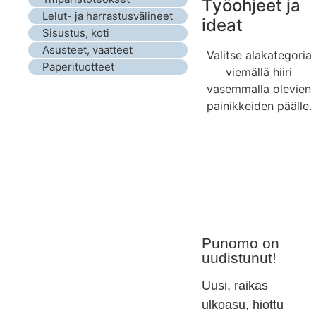
Työohjeet ja
Lelut- ja harrastusvälineet
ideat
Sisustus, koti
Asusteet, vaatteet
Valitse alakategoria
Paperituotteet
viemällä hiiri
vasemmalla olevien
painikkeiden päälle.
Punomo on
uudistunut!
Uusi, raikas
ulkoasu, hiottu