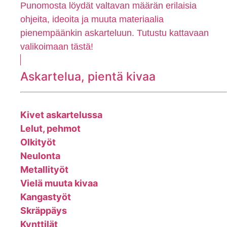
Punomosta löydät valtavan määrän erilaisia
ohjeita, ideoita ja muuta materiaalia
pienempäänkin askarteluun. Tutustu kattavaan
valikoimaan tästä!
Askartelua, pientä kivaa
Kivet askartelussa
Lelut, pehmot
Olkityöt
Neulonta
Metallityöt
Vielä muuta kivaa
Kangastyöt
Skräppäys
Kynttilät