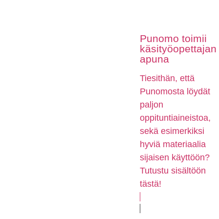
Punomo toimii
käsityöopettajan
apuna
Tiesithän, että
Punomosta löydät
paljon
oppituntiaineistoa,
sekä esimerkiksi
hyviä materiaalia
sijaisen käyttöön?
Tutustu sisältöön
tästä!