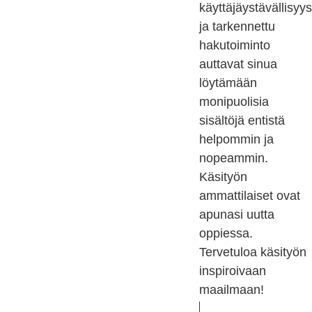
käyttäjäystävällisyys
ja tarkennettu
hakutoiminto
auttavat sinua
löytämään
monipuolisia
sisältöjä entistä
helpommin ja
nopeammin.
Käsityön
ammattilaiset ovat
apunasi uutta
oppiessa.
Tervetuloa käsityön
inspiroivaan
maailmaan!