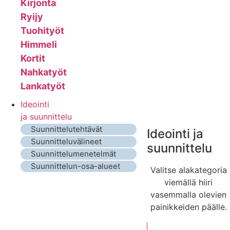
Kirjonta
Ryijy
Tuohityöt
Himmeli
Kortit
Nahkatyöt
Lankatyöt
Ideointi
ja suunnittelu
Suunnittelutehtävät
Ideointi ja
Suunnitteluvälineet
suunnittelu
Suunnittelumenetelmät
Suunnittelun-osa-alueet
Valitse alakategoria
viemällä hiiri
vasemmalla olevien
painikkeiden päälle.