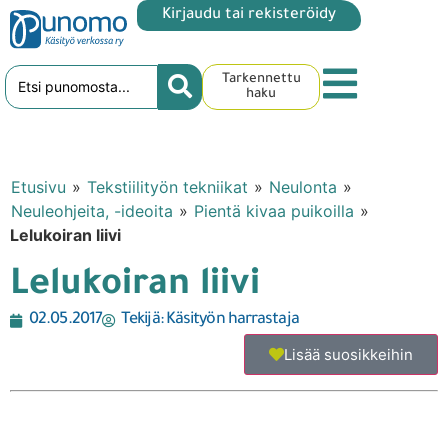
Kirjaudu tai rekisteröidy
Tarkennettu
haku
Etusivu
»
Tekstiilityön tekniikat
»
Neulonta
»
Neuleohjeita, -ideoita
»
Pientä kivaa puikoilla
»
Lelukoiran liivi
Lelukoiran liivi
02.05.2017
Tekijä:
Käsityön harrastaja
Lisää suosikkeihin