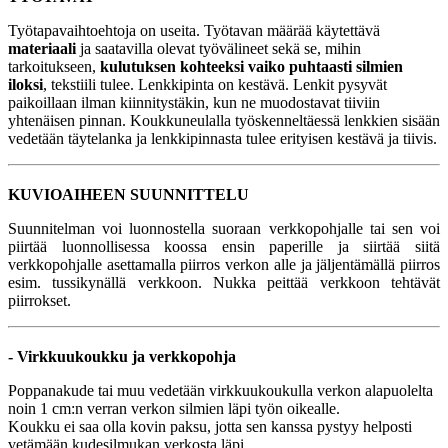
Työtapavaihtoehtoja on useita. Työtavan määrää käytettävä
materiaali
ja saatavilla olevat työvälineet sekä se, mihin
tarkoitukseen,
kulutuksen kohteeksi vaiko puhtaasti silmien
iloksi
, tekstiili tulee. Lenkkipinta on kestävä. Lenkit pysyvät
paikoillaan ilman kiinnitystäkin, kun ne muodostavat tiiviin
yhtenäisen pinnan. Koukkuneulalla työskenneltäessä lenkkien sisään
vedetään täytelanka ja lenkkipinnasta tulee erityisen kestävä ja tiivis.
KUVIOAIHEEN SUUNNITTELU
Suunnitelman voi luonnostella suoraan verkkopohjalle tai sen voi
piirtää luonnollisessa koossa ensin paperille ja siirtää siitä
verkkopohjalle asettamalla piirros verkon alle ja jäljentämällä piirros
esim. tussikynällä verkkoon. Nukka peittää verkkoon tehtävät
piirrokset.
- Virkkuukoukku ja verkkopohja
Poppanakude tai muu vedetään virkkuukoukulla verkon alapuolelta
noin 1 cm:n verran verkon silmien läpi työn oikealle.
Koukku ei saa olla kovin paksu, jotta sen kanssa pystyy helposti
vetämään kudesilmukan verkosta läpi.