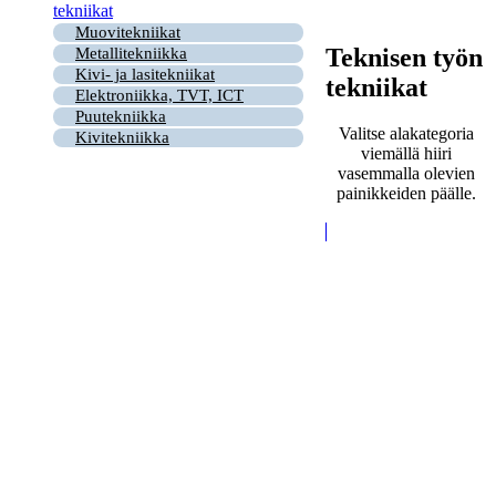
tekniikat
Muovitekniikat
Teknisen työn
Metallitekniikka
Kivi- ja lasitekniikat
tekniikat
Elektroniikka, TVT, ICT
Puutekniikka
Valitse alakategoria
Kivitekniikka
viemällä hiiri
vasemmalla olevien
painikkeiden päälle.