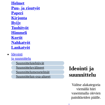
Helmet
Puu- ja risutyöt
Paperi
Kirjonta
Ryijy
Tuohityöt
Himmeli
Kortit
Nahkatyöt
Lankatyöt
Ideointi
ja suunnittelu
Suunnittelutehtävät
Ideointi ja
Suunnitteluvälineet
Suunnittelumenetelmät
suunnittelu
Suunnittelun-osa-alueet
Valitse alakategoria
viemällä hiiri
vasemmalla olevien
painikkeiden päälle.