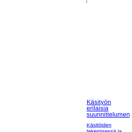
Käsityön
erilaisia
suunnittelumen
Käsitöiden
tekemisessä ja