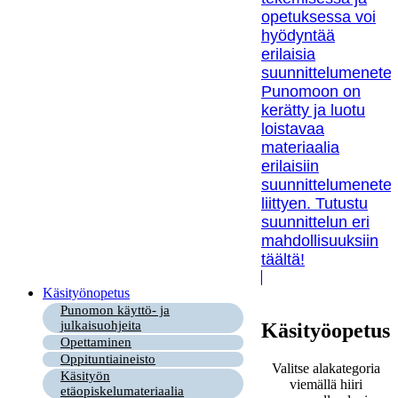
opetuksessa voi
hyödyntää
erilaisia
suunnittelumenetel
Punomoon on
kerätty ja luotu
loistavaa
materiaalia
erilaisiin
suunnittelumenetel
liittyen. Tutustu
suunnittelun eri
mahdollisuuksiin
täältä!
Käsityönopetus
Punomon käyttö- ja
julkaisuohjeita
Käsityöopetus
Opettaminen
Oppituntiaineisto
Valitse alakategoria
Käsityön
viemällä hiiri
etäopiskelumateriaalia