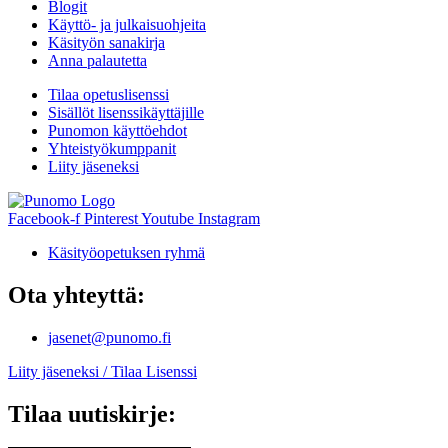
Blogit
Käyttö- ja julkaisuohjeita
Käsityön sanakirja
Anna palautetta
Tilaa opetuslisenssi
Sisällöt lisenssikäyttäjille
Punomon käyttöehdot
Yhteistyökumppanit
Liity jäseneksi
Facebook-f
Pinterest
Youtube
Instagram
Käsityöopetuksen ryhmä
Ota yhteyttä:
jasenet@punomo.fi
Liity jäseneksi / Tilaa Lisenssi
Tilaa uutiskirje: