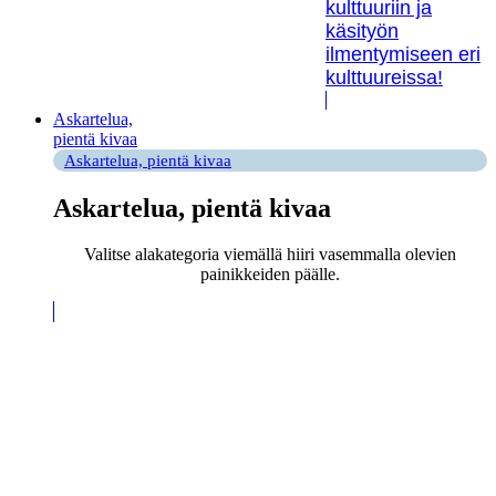
kulttuuriin ja
käsityön
ilmentymiseen eri
kulttuureissa!
Askartelua,
pientä kivaa
Askartelua, pientä kivaa
Askartelua, pientä kivaa
Valitse alakategoria viemällä hiiri vasemmalla olevien
painikkeiden päälle.