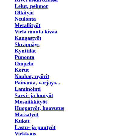
Lelut, pehmot
Olkityöt
Neulonta
Metallityöt
Vielä muuta kivaa
Kangastyöt
Skräppäys
Kynttilät
Punonta
Ompelu
Korut
Nauhat, nyörit
Painanta, värjäys...
Laminointi
Sarvi- ja luutyöt
Mosaiikkityöt
Huopatyöt, huovutus
Massatyöt
Kukat
Lastu- ja puutyöt
Virkkaus