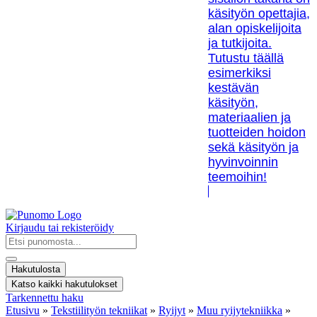
käsityön opettajia,
alan opiskelijoita
ja tutkijoita.
Tutustu täällä
esimerkiksi
kestävän
käsityön,
materiaalien ja
tuotteiden hoidon
sekä käsityön ja
hyvinvoinnin
teemoihin!
Kirjaudu tai rekisteröidy
Search
...
Hakutulosta
Katso kaikki hakutulokset
Tarkennettu haku
Etusivu
»
Tekstiilityön tekniikat
»
Ryijyt
»
Muu ryijytekniikka
»