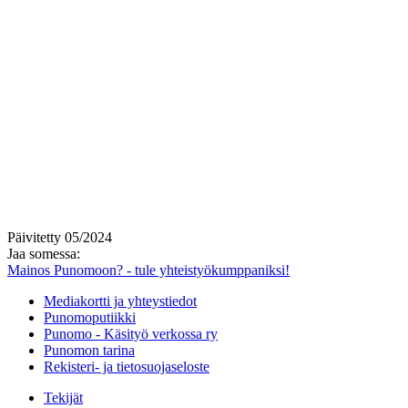
Päivitetty 05/2024
Jaa somessa:
Mainos Punomoon? - tule yhteistyökumppaniksi!
Mediakortti ja yhteystiedot
Punomoputiikki
Punomo - Käsityö verkossa ry
Punomon tarina
Rekisteri- ja tietosuojaseloste
Tekijät