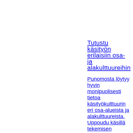
Tutustu
käsityön
erilaisiin osa-
ja
alakulttuureihin!
Punomosta löytyy
hyvin
monipuolisesti
tietoa
käsityökulttuurin
eri osa-alueista ja
alakulttuureista.
Uppoudu käsillä
tekemisen