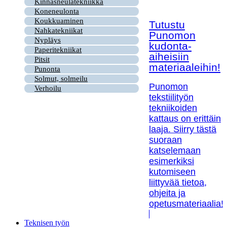
Kinnasneulatekniikka
Koneneulonta
Koukkuaminen
Tutustu
Nahkatekniikat
Punomon
Nypläys
kudonta-
Paperitekniikat
aiheisiin
Pitsit
materiaaleihin!
Punonta
Solmut, solmeilu
Punomon
Verhoilu
tekstiilityön
tekniikoiden
kattaus on erittäin
laaja. Siirry tästä
suoraan
katselemaan
esimerkiksi
kutomiseen
liittyvää tietoa,
ohjeita ja
opetusmateriaalia!
Teknisen työn