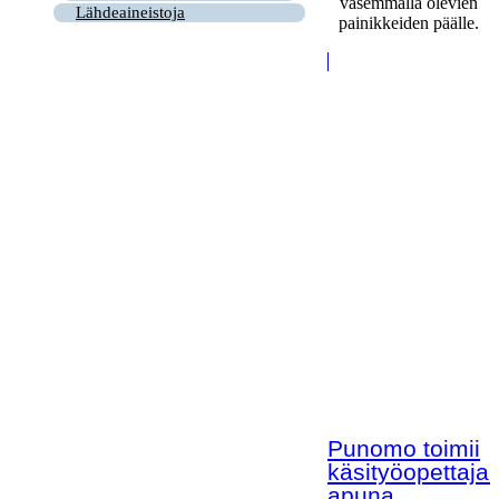
vasemmalla olevien
Lähdeaineistoja
painikkeiden päälle.
Punomo toimii
käsityöopettaja
apuna