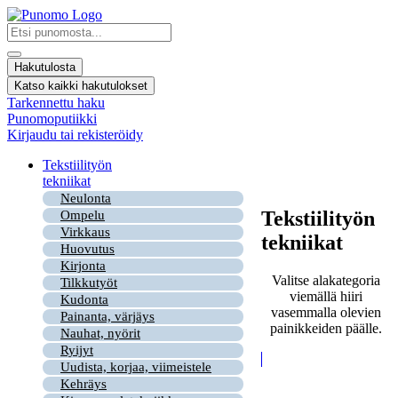
Mene
sisältöön
Search
...
Hakutulosta
Katso kaikki hakutulokset
Tarkennettu haku
Punomoputiikki
Kirjaudu tai rekisteröidy
Tekstiilityön
tekniikat
Neulonta
Tekstiilityön
Ompelu
Virkkaus
tekniikat
Huovutus
Kirjonta
Valitse alakategoria
Tilkkutyöt
viemällä hiiri
Kudonta
vasemmalla olevien
Painanta, värjäys
painikkeiden päälle.
Nauhat, nyörit
Ryijyt
Uudista, korjaa, viimeistele
Kehräys