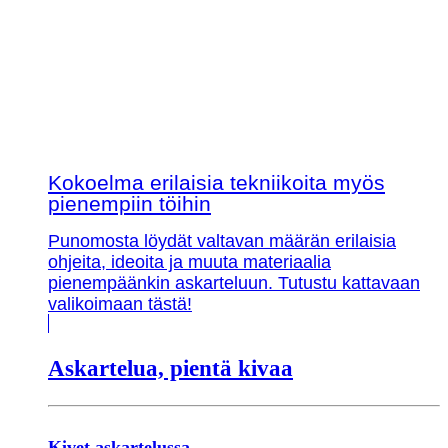
Kokoelma erilaisia tekniikoita myös
pienempiin töihin
Punomosta löydät valtavan määrän erilaisia
ohjeita, ideoita ja muuta materiaalia
pienempäänkin askarteluun. Tutustu kattavaan
valikoimaan tästä!
Askartelua, pientä kivaa
Kivet askartelussa