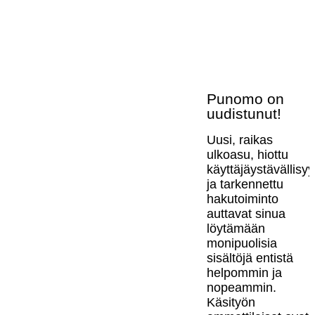
Punomo on
uudistunut!
Uusi, raikas
ulkoasu, hiottu
käyttäjäystävällisy
ja tarkennettu
hakutoiminto
auttavat sinua
löytämään
monipuolisia
sisältöjä entistä
helpommin ja
nopeammin.
Käsityön