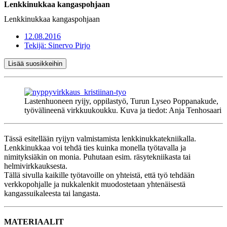
Lenkkinukkaa kangaspohjaan
Lenkkinukkaa kangaspohjaan
12.08.2016
Tekijä:
Sinervo Pirjo
Lisää suosikkeihin
Lastenhuoneen ryijy, oppilastyö, Turun Lyseo Poppanakude,
työvälineenä virkkuukoukku. Kuva ja tiedot: Anja Tenhosaari
Tässä esitellään ryijyn valmistamista lenkkinukkatekniikalla.
Lenkkinukkaa voi tehdä ties kuinka monella työtavalla ja
nimityksiäkin on monia. Puhutaan esim. räsytekniikasta tai
helmivirkkauksesta.
Tällä sivulla kaikille työtavoille on yhteistä, että työ tehdään
verkkopohjalle ja nukkalenkit muodostetaan yhtenäisestä
kangassuikaleesta tai langasta.
MATERIAALIT