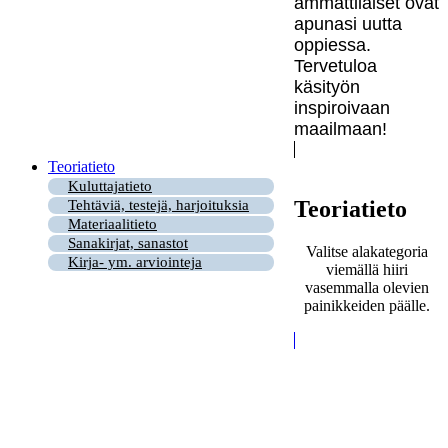
ammattilaiset ovat
apunasi uutta
oppiessa.
Tervetuloa
käsityön
inspiroivaan
maailmaan!
Teoriatieto
Kuluttajatieto
Teoriatieto
Tehtäviä, testejä, harjoituksia
Materiaalitieto
Sanakirjat, sanastot
Valitse alakategoria
Kirja- ym. arviointeja
viemällä hiiri
vasemmalla olevien
painikkeiden päälle.