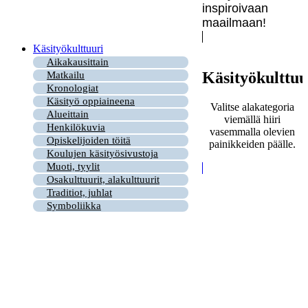
inspiroivaan
maailmaan!
Käsityökulttuuri
Aikakausittain
Käsityökulttuu
Matkailu
Kronologiat
Käsityö oppiaineena
Valitse alakategoria
Alueittain
viemällä hiiri
Henkilökuvia
vasemmalla olevien
Opiskelijoiden töitä
painikkeiden päälle.
Koulujen käsityösivustoja
Muoti, tyylit
Osakulttuurit, alakulttuurit
Traditiot, juhlat
Symboliikka