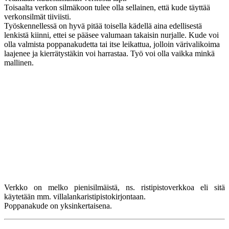
Toisaalta verkon silmäkoon tulee olla sellainen, että kude täyttää
verkonsilmät tiiviisti.
Työskennellessä on hyvä pitää toisella kädellä aina edellisestä
lenkistä kiinni, ettei se pääsee valumaan takaisin nurjalle. Kude voi
olla valmista poppanakudetta tai itse leikattua, jolloin värivalikoima
laajenee ja kierrätystäkin voi harrastaa. Työ voi olla vaikka minkä
mallinen.
Verkko on melko pienisilmäistä, ns. ristipistoverkkoa eli sitä
käytetään mm. villalankaristipistokirjontaan.
Poppanakude on yksinkertaisena.