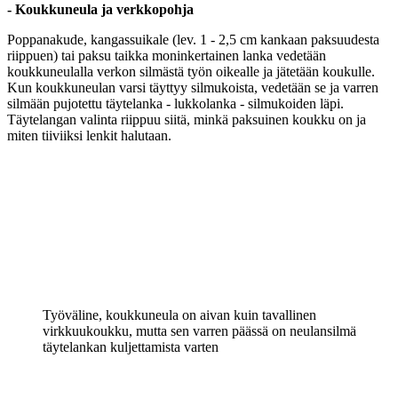
- Koukkuneula ja verkkopohja
Poppanakude, kangassuikale (lev. 1 - 2,5 cm kankaan paksuudesta
riippuen) tai paksu taikka moninkertainen lanka vedetään
koukkuneulalla verkon silmästä työn oikealle ja jätetään koukulle.
Kun koukkuneulan varsi täyttyy silmukoista, vedetään se ja varren
silmään pujotettu täytelanka - lukkolanka - silmukoiden läpi.
Täytelangan valinta riippuu siitä, minkä paksuinen koukku on ja
miten tiiviiksi lenkit halutaan.
Työväline, koukkuneula on aivan kuin tavallinen
virkkuukoukku, mutta sen varren päässä on neulansilmä
täytelankan kuljettamista varten