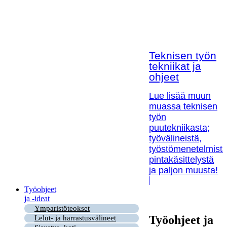
Teknisen työn
tekniikat ja
ohjeet
Lue lisää muun
muassa teknisen
työn
puutekniikasta;
työvälineistä,
työstömenetelmistä
pintakäsittelystä
ja paljon muusta!
Työohjeet
ja -ideat
Ymparistöteokset
Työohjeet ja
Lelut- ja harrastusvälineet