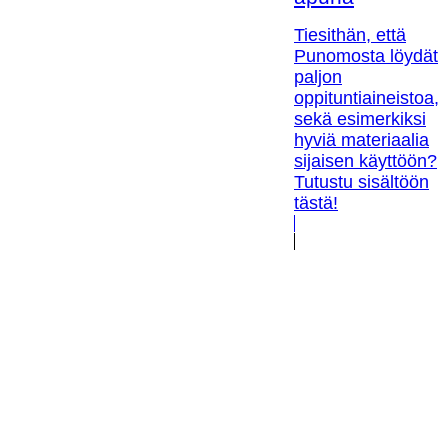
Tiesithän, että
Punomosta löydät
paljon
oppituntiaineistoa,
sekä esimerkiksi
hyviä materiaalia
sijaisen käyttöön?
Tutustu sisältöön
tästä!