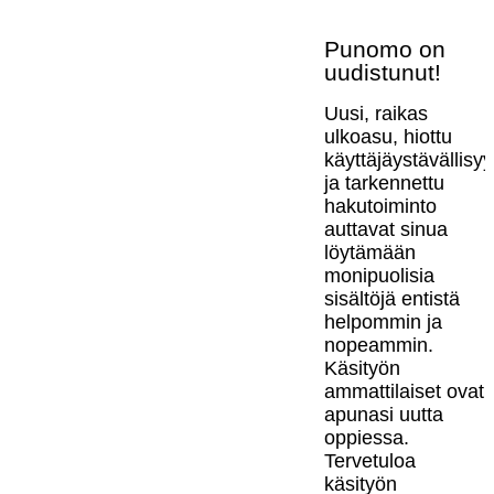
Punomo on
uudistunut!
Uusi, raikas
ulkoasu, hiottu
käyttäjäystävällisy
ja tarkennettu
hakutoiminto
auttavat sinua
löytämään
monipuolisia
sisältöjä entistä
helpommin ja
nopeammin.
Käsityön
ammattilaiset ovat
apunasi uutta
oppiessa.
Tervetuloa
käsityön