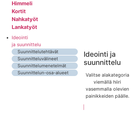
Himmeli
Kortit
Nahkatyöt
Lankatyöt
Ideointi
ja suunnittelu
Suunnittelutehtävät
Ideointi ja
Suunnitteluvälineet
suunnittelu
Suunnittelumenetelmät
Suunnittelun-osa-alueet
Valitse alakategoria
viemällä hiiri
vasemmalla olevien
painikkeiden päälle.