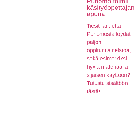
Punomo toimii
käsityöopettajan
apuna
Tiesithän, että
Punomosta löydät
paljon
oppituntiaineistoa,
sekä esimerkiksi
hyviä materiaalia
sijaisen käyttöön?
Tutustu sisältöön
tästä!