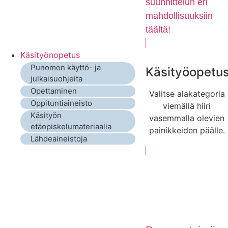
suunnittelun eri
mahdollisuuksiin
täältä!
Käsityönopetus
Punomon käyttö- ja
Käsityöopetu
julkaisuohjeita
Opettaminen
Valitse alakategoria
Oppituntiaineisto
viemällä hiiri
Käsityön
vasemmalla olevien
etäopiskelumateriaalia
painikkeiden päälle.
Lähdeaineistoja