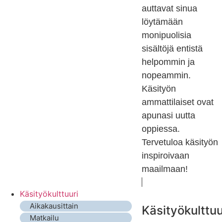
auttavat sinua
löytämään
monipuolisia
sisältöjä entistä
helpommin ja
nopeammin.
Käsityön
ammattilaiset ovat
apunasi uutta
oppiessa.
Tervetuloa käsityön
inspiroivaan
maailmaan!
Käsityökulttuuri
Aikakausittain
Käsityökulttuu
Matkailu