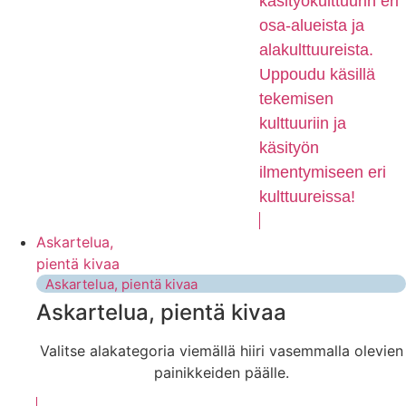
käsityökulttuurin eri
osa-alueista ja
alakulttuureista.
Uppoudu käsillä
tekemisen
kulttuuriin ja
käsityön
ilmentymiseen eri
kulttuureissa!
Askartelua,
pientä kivaa
Askartelua, pientä kivaa
Askartelua, pientä kivaa
Valitse alakategoria viemällä hiiri vasemmalla olevien
painikkeiden päälle.