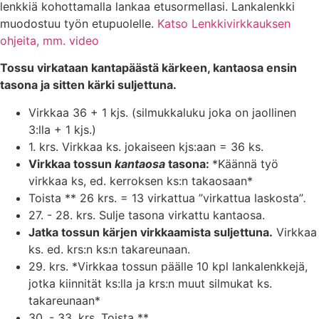
lenkkiä kohottamalla lankaa etusormellasi. Lankalenkki
muodostuu työn etupuolelle.
Katso Lenkkivirkkauksen
ohjeita, mm. video
Tossu virkataan kantapäästä kärkeen, kantaosa ensin
tasona ja sitten kärki suljettuna.
Virkkaa 36 + 1 kjs. (silmukkaluku joka on jaollinen
3:lla + 1 kjs.)
1. krs. Virkkaa ks. jokaiseen kjs:aan = 36 ks.
Virkkaa tossun
kantaosa
tasona:
*Käännä työ
virkkaa ks, ed. kerroksen ks:n takaosaan*
Toista ** 26 krs. = 13 virkattua ”virkattua laskosta”
.
27. - 28. krs. Sulje tasona virkattu kantaosa.
Jatka tossun kärjen virkkaamista suljettuna.
Virkkaa
ks. ed. krs:n ks:n takareunaan.
29. krs. *Virkkaa tossun päälle 10 kpl lankalenkkejä,
jotka kiinnität ks:lla ja krs:n muut silmukat ks.
takareunaan*
30. - 33. krs. Toista **.