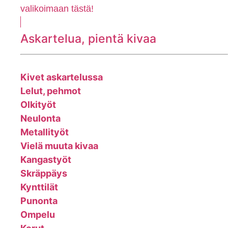
valikoimaan tästä!
Askartelua, pientä kivaa
Kivet askartelussa
Lelut, pehmot
Olkityöt
Neulonta
Metallityöt
Vielä muuta kivaa
Kangastyöt
Skräppäys
Kynttilät
Punonta
Ompelu