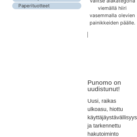
Valitse alakategoria
Paperituotteet
viemällä hiiri
vasemmalla olevien
painikkeiden päälle.
Punomo on
uudistunut!
Uusi, raikas
ulkoasu, hiottu
käyttäjäystävällisyys
ja tarkennettu
hakutoiminto