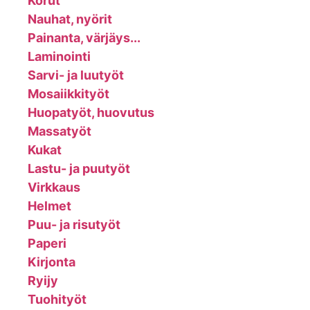
Korut
Nauhat, nyörit
Painanta, värjäys...
Laminointi
Sarvi- ja luutyöt
Mosaiikkityöt
Huopatyöt, huovutus
Massatyöt
Kukat
Lastu- ja puutyöt
Virkkaus
Helmet
Puu- ja risutyöt
Paperi
Kirjonta
Ryijy
Tuohityöt