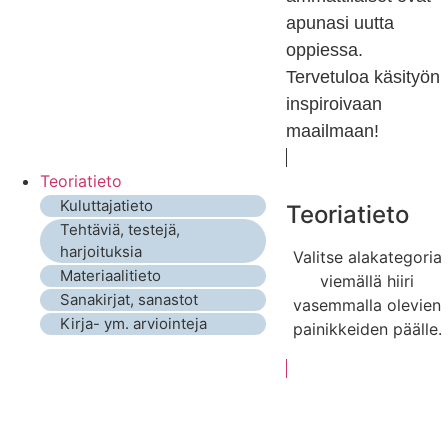
apunasi uutta
oppiessa.
Tervetuloa käsityön
inspiroivaan
maailmaan!
Teoriatieto
Kuluttajatieto
Teoriatieto
Tehtäviä, testejä,
harjoituksia
Valitse alakategoria
Materiaalitieto
viemällä hiiri
Sanakirjat, sanastot
vasemmalla olevien
Kirja- ym. arviointeja
painikkeiden päälle.