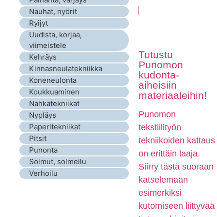
Nauhat, nyörit
Ryijyt
Uudista, korjaa,
viimeistele
Tutustu
Kehräys
Punomon
Kinnasneulatekniikka
kudonta-
Koneneulonta
aiheisiin
Koukkuaminen
materiaaleihin!
Nahkatekniikat
Punomon
Nypläys
Paperitekniikat
tekstiilityön
Pitsit
tekniikoiden kattaus
Punonta
on erittäin laaja.
Solmut, solmeilu
Siirry tästä suoraan
Verhoilu
katselemaan
esimerkiksi
kutomiseen liittyvää