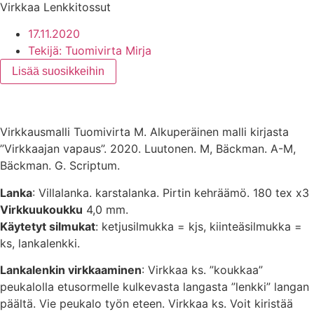
Virkkaa Lenkkitossut
17.11.2020
Tekijä:
Tuomivirta Mirja
Lisää suosikkeihin
Virkkausmalli Tuomivirta M. Alkuperäinen malli kirjasta
”Virkkaajan vapaus”. 2020. Luutonen. M, Bäckman. A-M,
Bäckman. G. Scriptum.
Lanka
: Villalanka. karstalanka. Pirtin kehräämö. 180 tex x3
Virkkuukoukku
4,0 mm.
Käytetyt silmukat
: ketjusilmukka = kjs, kiinteäsilmukka =
ks, lankalenkki.
Lankalenkin virkkaaminen
: Virkkaa ks. ”koukkaa”
peukalolla etusormelle kulkevasta langasta ”lenkki” langan
päältä. Vie peukalo työn eteen. Virkkaa ks. Voit kiristää