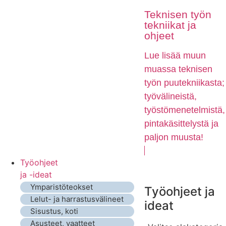
Teknisen työn
tekniikat ja
ohjeet
Lue lisää muun
muassa teknisen
työn puutekniikasta;
työvälineistä,
työstömenetelmistä,
pintakäsittelystä ja
paljon muusta!
Työohjeet
ja -ideat
Ymparistöteokset
Työohjeet ja
Lelut- ja harrastusvälineet
ideat
Sisustus, koti
Asusteet, vaatteet