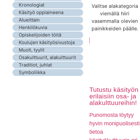
Kronologiat
Valitse alakategoria
Käsityö oppiaineena
viemällä hiiri
Alueittain
vasemmalla olevien
Henkilökuvia
painikkeiden päälle.
Opiskelijoiden töitä
Koulujen käsityösivustoja
Muoti, tyylit
Osakulttuurit, alakulttuurit
Traditiot, juhlat
Symboliikka
Tutustu käsityön
erilaisiin osa- ja
alakulttuureihin!
Punomosta löytyy
hyvin monipuolisesti
tietoa