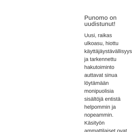
Punomo on
uudistunut!
Uusi, raikas
ulkoasu, hiottu
käyttäjäystävällisyys
ja tarkennettu
hakutoiminto
auttavat sinua
löytämään
monipuolisia
sisältöjä entistä
helpommin ja
nopeammin.
Käsityön
ammattilaiset ovat