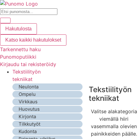
Hakutulosta
Katso kaikki hakutulokset
Tarkennettu haku
Punomoputiikki
Kirjaudu tai rekisteröidy
Tekstiilityön
tekniikat
Neulonta
Tekstiilityön
Ompelu
tekniikat
Virkkaus
Huovutus
Valitse alakategoria
Kirjonta
viemällä hiiri
Tilkkutyöt
vasemmalla olevien
Kudonta
painikkeiden päälle.
Painanta, värjäys