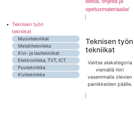
tietoa, ohjeita ja
opetusmateriaalia!
Teknisen työn
tekniikat
Muovitekniikat
Teknisen työn
Metallitekniikka
tekniikat
Kivi- ja lasitekniikat
Elektroniikka, TVT, ICT
Valitse alakategoria
Puutekniikka
viemällä hiiri
Kivitekniikka
vasemmalla olevien
painikkeiden päälle.