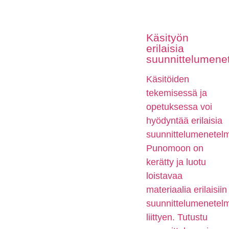
Käsityön
erilaisia
suunnittelumene
Käsitöiden
tekemisessä ja
opetuksessa voi
hyödyntää erilaisia
suunnittelumenetelm
Punomoon on
kerätty ja luotu
loistavaa
materiaalia erilaisiin
suunnittelumenetelm
liittyen. Tutustu