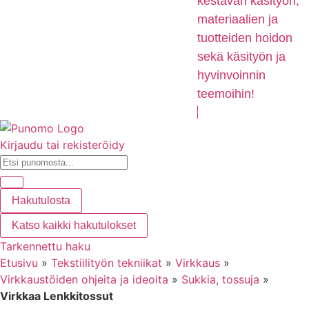
kestävän käsityön,
materiaalien ja
tuotteiden hoidon
sekä käsityön ja
hyvinvoinnin
teemoihin!
Kirjaudu tai rekisteröidy
Hakutulosta
Katso kaikki hakutulokset
Tarkennettu haku
Etusivu
»
Tekstiilityön tekniikat
»
Virkkaus
»
Virkkaustöiden ohjeita ja ideoita
»
Sukkia, tossuja
»
Virkkaa Lenkkitossut