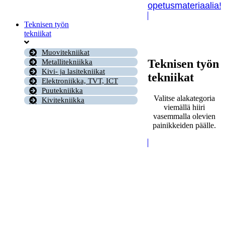
opetusmateriaalia!
Teknisen työn
tekniikat
Muovitekniikat
Teknisen työn
Metallitekniikka
Kivi- ja lasitekniikat
tekniikat
Elektroniikka, TVT, ICT
Puutekniikka
Valitse alakategoria
Kivitekniikka
viemällä hiiri
vasemmalla olevien
painikkeiden päälle.