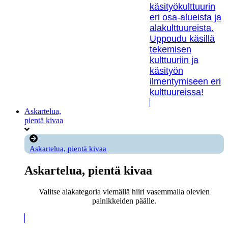
käsityökulttuurin
eri osa-alueista ja
alakulttuureista.
Uppoudu käsillä
tekemisen
kulttuuriin ja
käsityön
ilmentymiseen eri
kulttuureissa!
Askartelua,
pientä kivaa
Askartelua, pientä kivaa
Askartelua, pientä kivaa
Valitse alakategoria viemällä hiiri vasemmalla olevien
painikkeiden päälle.