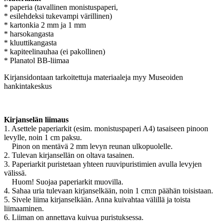
* paperia (tavallinen monistuspaperi,
* esilehdeksi tukevampi värillinen)
* kartonkia 2 mm ja 1 mm
* harsokangasta
* kluuttikangasta
* kapiteelinauhaa (ei pakollinen)
* Planatol BB-liimaa
Kirjansidontaan tarkoitettuja materiaaleja myy Museoiden
hankintakeskus
Kirjanselän liimaus
1. Asettele paperiarkit (esim. monistuspaperi A4) tasaiseen pinoon
levylle, noin 1 cm paksu.
Pinon on mentävä 2 mm levyn reunan ulkopuolelle.
2. Tulevan kirjansellän on oltava tasainen.
3. Paperiarkit puristetaan yhteen ruuvipuristimien avulla levyjen
välissä.
Huom! Suojaa paperiarkit muovilla.
4. Sahaa uria tulevaan kirjanselkään, noin 1 cm:n päähän toisistaan.
5. Sivele liima kirjanselkään. Anna kuivahtaa välillä ja toista
liimaaminen.
6. Liiman on annettava kuivua puristuksessa.