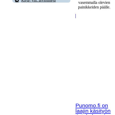
Kirja- ym. arviointeja
vasemmalla olevien
painikkeiden päälle.
Punomo.fi on
laajin käsityön