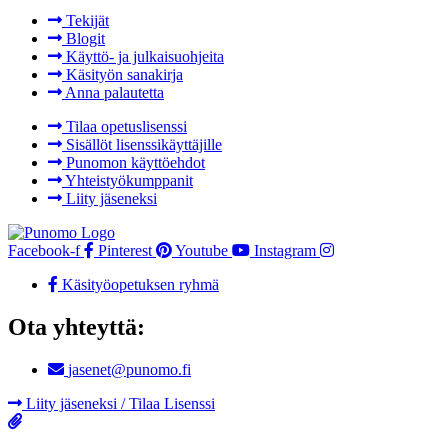
Tekijät
Blogit
Käyttö- ja julkaisuohjeita
Käsityön sanakirja
Anna palautetta
Tilaa opetuslisenssi
Sisällöt lisenssikäyttäjille
Punomon käyttöehdot
Yhteistyökumppanit
Liity jäseneksi
Facebook-f
Pinterest
Youtube
Instagram
Käsityöopetuksen ryhmä
Ota yhteyttä:
jasenet@punomo.fi
Liity jäseneksi / Tilaa Lisenssi