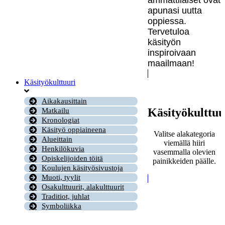
apunasi uutta
oppiessa.
Tervetuloa
käsityön
inspiroivaan
maailmaan!
Käsityökulttuuri
Aikakausittain
Käsityökulttuu
Matkailu
Kronologiat
Käsityö oppiaineena
Valitse alakategoria
Alueittain
viemällä hiiri
Henkilökuvia
vasemmalla olevien
Opiskelijoiden töitä
painikkeiden päälle.
Koulujen käsityösivustoja
Muoti, tyylit
Osakulttuurit, alakulttuurit
Traditiot, juhlat
Symboliikka