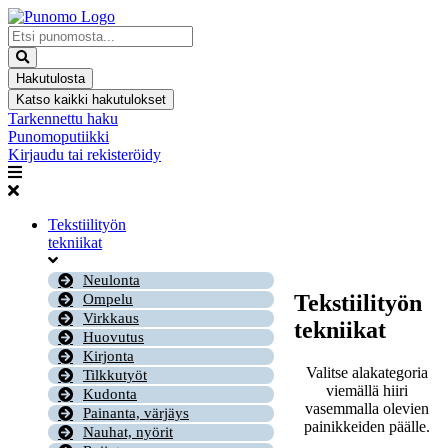
Mene
sisältöön
Search
...
Hakutulosta
Katso kaikki hakutulokset
Tarkennettu haku
Punomoputiikki
Kirjaudu tai rekisteröidy
Tekstiilityön
tekniikat
Neulonta
Tekstiilityön
Ompelu
Virkkaus
tekniikat
Huovutus
Kirjonta
Valitse alakategoria
Tilkkutyöt
viemällä hiiri
Kudonta
vasemmalla olevien
Painanta, värjäys
painikkeiden päälle.
Nauhat, nyörit