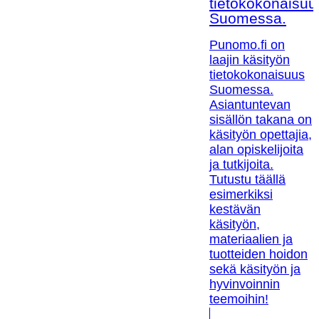
tietokokonaisuu
Suomessa.
Punomo.fi on
laajin käsityön
tietokokonaisuus
Suomessa.
Asiantuntevan
sisällön takana on
käsityön opettajia,
alan opiskelijoita
ja tutkijoita.
Tutustu täällä
esimerkiksi
kestävän
käsityön,
materiaalien ja
tuotteiden hoidon
sekä käsityön ja
hyvinvoinnin
teemoihin!