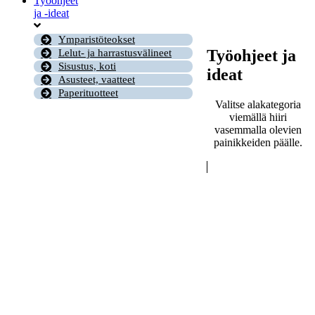
Työohjeet
ja -ideat
Ymparistöteokset
Työohjeet ja
Lelut- ja harrastusvälineet
Sisustus, koti
ideat
Asusteet, vaatteet
Paperituotteet
Valitse alakategoria
viemällä hiiri
vasemmalla olevien
painikkeiden päälle.