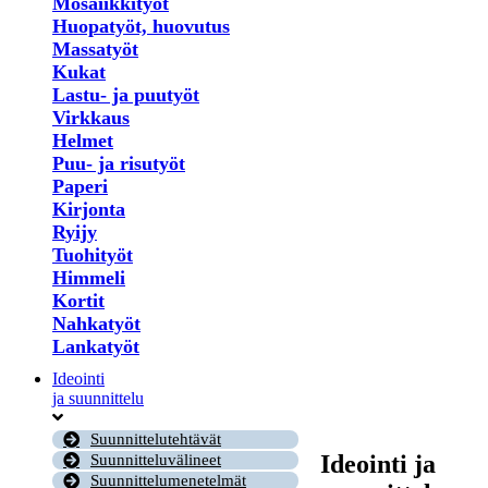
Mosaiikkityöt
Huopatyöt, huovutus
Massatyöt
Kukat
Lastu- ja puutyöt
Virkkaus
Helmet
Puu- ja risutyöt
Paperi
Kirjonta
Ryijy
Tuohityöt
Himmeli
Kortit
Nahkatyöt
Lankatyöt
Ideointi
ja suunnittelu
Suunnittelutehtävät
Ideointi ja
Suunnitteluvälineet
Suunnittelumenetelmät