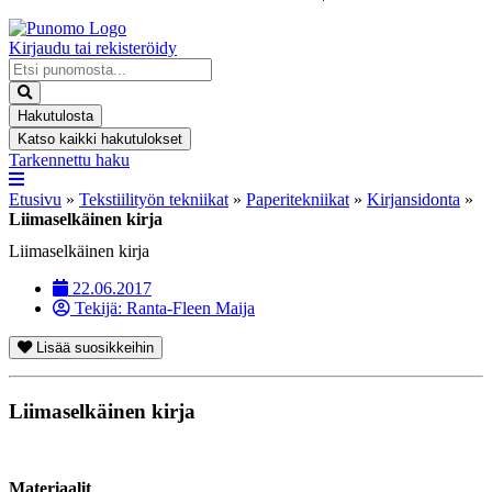
Kirjaudu tai rekisteröidy
Search
...
Hakutulosta
Katso kaikki hakutulokset
Tarkennettu haku
Etusivu
»
Tekstiilityön tekniikat
»
Paperitekniikat
»
Kirjansidonta
»
Liimaselkäinen kirja
Liimaselkäinen kirja
22.06.2017
Tekijä:
Ranta-Fleen Maija
Lisää suosikkeihin
Liimaselkäinen kirja
Materiaalit