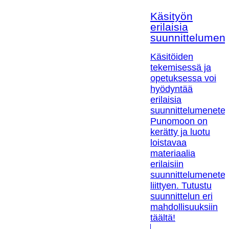
Käsityön
erilaisia
suunnittelumen
Käsitöiden
tekemisessä ja
opetuksessa voi
hyödyntää
erilaisia
suunnittelumenetel
Punomoon on
kerätty ja luotu
loistavaa
materiaalia
erilaisiin
suunnittelumenetel
liittyen. Tutustu
suunnittelun eri
mahdollisuuksiin
täältä!