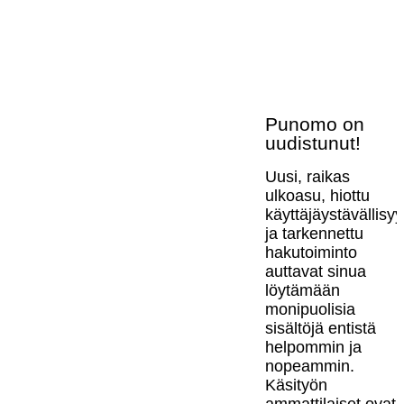
Punomo on
uudistunut!
Uusi, raikas
ulkoasu, hiottu
käyttäjäystävällisy
ja tarkennettu
hakutoiminto
auttavat sinua
löytämään
monipuolisia
sisältöjä entistä
helpommin ja
nopeammin.
Käsityön
ammattilaiset ovat