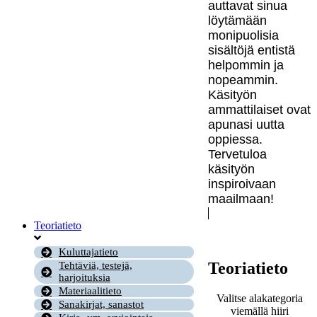
auttavat sinua
löytämään
monipuolisia
sisältöjä entistä
helpommin ja
nopeammin.
Käsityön
ammattilaiset ovat
apunasi uutta
oppiessa.
Tervetuloa
käsityön
inspiroivaan
maailmaan!
Teoriatieto
Kuluttajatieto
Teoriatieto
Tehtäviä, testejä,
harjoituksia
Materiaalitieto
Valitse alakategoria
Sanakirjat, sanastot
viemällä hiiri