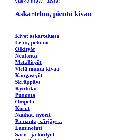
valikoimaan tästä!
Askartelua, pientä kivaa
Kivet askartelussa
Lelut, pehmot
Olkityöt
Neulonta
Metallityöt
Vielä muuta kivaa
Kangastyöt
Skräppäys
Kynttilät
Punonta
Ompelu
Korut
Nauhat, nyörit
Painanta, värjäys...
Laminointi
Sarvi- ja luutyöt