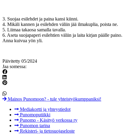
3. Suojaa esilehdet ja paina kansi kiinni.
4. Mikäli kannen ja esilehden väliin jää ilmakuplia, poista ne.
5. Liimaa takaosa samalla tavalla.
6. Aseta suojapaperi esilehtien väliin ja laita kirjan päälle paino.
Anna kuivua yön yli.
Päivitetty 05/2024
Jaa somessa:
Mainos Punomoon? - tule yhteistyökumppaniksi!
Mediakortti ja yhteystiedot
Punomoputiikki
Punomo - Käsityö verkossa ry
Punomon tarina
Rekisteri- ja tietosuojaseloste