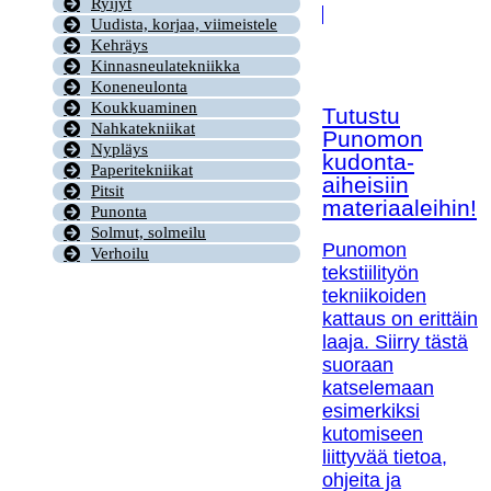
Ryijyt
Uudista, korjaa, viimeistele
Kehräys
Kinnasneulatekniikka
Koneneulonta
Koukkuaminen
Tutustu
Nahkatekniikat
Punomon
Nypläys
kudonta-
Paperitekniikat
aiheisiin
Pitsit
materiaaleihin!
Punonta
Solmut, solmeilu
Punomon
Verhoilu
tekstiilityön
tekniikoiden
kattaus on erittäin
laaja. Siirry tästä
suoraan
katselemaan
esimerkiksi
kutomiseen
liittyvää tietoa,
ohjeita ja