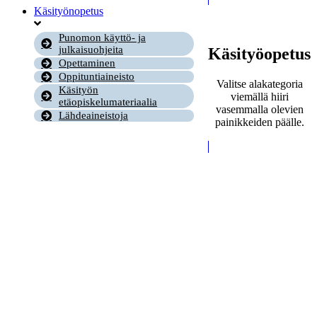
Käsityönopetus
Punomon käyttö- ja
julkaisuohjeita
Käsityöopetus
Opettaminen
Oppituntiaineisto
Valitse alakategoria
Käsityön
viemällä hiiri
etäopiskelumateriaalia
vasemmalla olevien
Lähdeaineistoja
painikkeiden päälle.