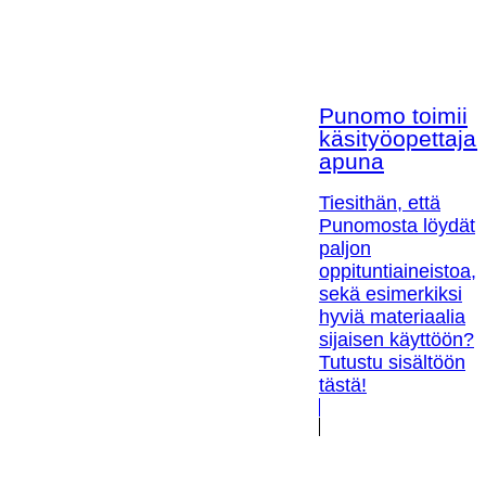
Punomo toimii
käsityöopettaja
apuna
Tiesithän, että
Punomosta löydät
paljon
oppituntiaineistoa,
sekä esimerkiksi
hyviä materiaalia
sijaisen käyttöön?
Tutustu sisältöön
tästä!