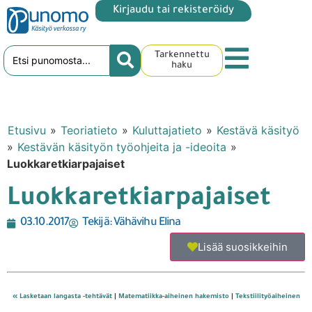
Kirjaudu tai rekisteröidy
Tarkennettu
haku
Etusivu
»
Teoriatieto
»
Kuluttajatieto
»
Kestävä käsityö
»
Kestävän käsityön työohjeita ja -ideoita
»
Luokkaretkiarpajaiset
Luokkaretkiarpajaiset
03.10.2017
Tekijä:
Vähävihu Elina
Lisää suosikkeihin
« Lasketaan langasta -tehtävät
|
Matematiikka-aiheinen hakemisto
|
Tekstiilityöaiheinen