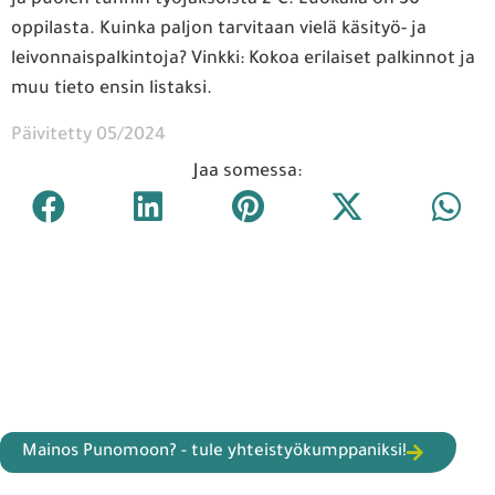
ja puolen tunnin työjaksoista 2 €. Luokalla on 30
oppilasta. Kuinka paljon tarvitaan vielä käsityö- ja
leivonnaispalkintoja? Vinkki: Kokoa erilaiset palkinnot ja
muu tieto ensin listaksi.
Päivitetty 05/2024
Jaa somessa:
Mainos Punomoon? - tule yhteistyökumppaniksi!