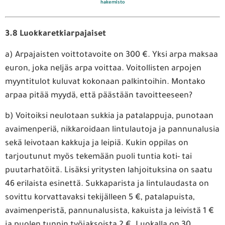
hakemisto
3.8 Luokkaretkiarpajaiset
a) Arpajaisten voittotavoite on 300 €. Yksi arpa maksaa
euron, joka neljäs arpa voittaa. Voitollisten arpojen
myyntitulot kuluvat kokonaan palkintoihin. Montako
arpaa pitää myydä, että päästään tavoitteeseen?
b) Voitoiksi neulotaan sukkia ja patalappuja, punotaan
avaimenperiä, nikkaroidaan lintulautoja ja pannunalusia
sekä leivotaan kakkuja ja leipiä. Kukin oppilas on
tarjoutunut myös tekemään puoli tuntia koti- tai
puutarhatöitä. Lisäksi yritysten lahjoituksina on saatu
46 erilaista esinettä. Sukkaparista ja lintulaudasta on
sovittu korvattavaksi tekijälleen 5 €, patalapuista,
avaimenperistä, pannunalusista, kakuista ja leivistä 1 €