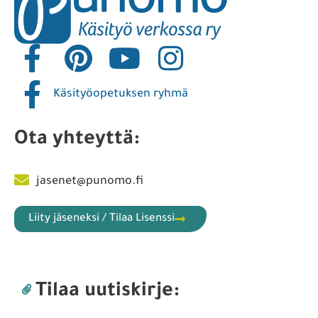
Käsityöopetuksen ryhmä
Ota yhteyttä:
jasenet@punomo.fi
Liity jäseneksi / Tilaa Lisenssi
Tilaa uutiskirje: