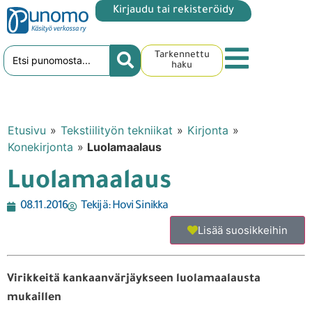
Kirjaudu tai rekisteröidy
Tarkennettu
haku
Etusivu
»
Tekstiilityön tekniikat
»
Kirjonta
»
Konekirjonta
»
Luolamaalaus
Luolamaalaus
08.11.2016
Tekijä:
Hovi Sinikka
Lisää suosikkeihin
Virikkeitä kankaanvärjäykseen luolamaalausta
mukaillen