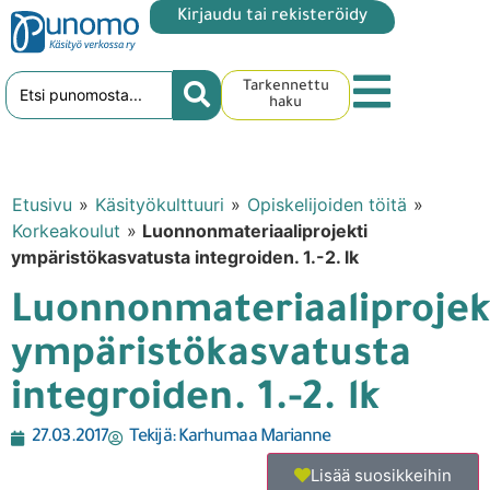
Kirjaudu tai rekisteröidy
Tarkennettu
haku
Etusivu
»
Käsityökulttuuri
»
Opiskelijoiden töitä
»
Korkeakoulut
»
Luonnonmateriaaliprojekti
ympäristökasvatusta integroiden. 1.-2. lk
Luonnonmateriaaliprojek
ympäristökasvatusta
integroiden. 1.-2. lk
27.03.2017
Tekijä:
Karhumaa Marianne
Lisää suosikkeihin