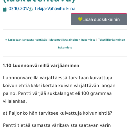
03.10.2017
Tekijä:
Vähävihu Elina
Lisää suosikkeihin
« Lasketaan langasta -tehtävät
|
Matematiikka-aiheinen hakemisto
|
Tekstiilityöaiheinen
hakemisto
1.10 Luonnonväreillä värjääminen
Luonnonväreillä värjättäessä tarvitaan kuivattuja
koivunlehtiä kaksi kertaa kuivan värjättävän langan
paino. Pentti värjää sukkalangat eli 100 grammaa
villalankaa.
a) Paljonko hän tarvitsee kuivattuja koivunlehtiä?
Pentti tietää samasta värikasvista saatavan värin