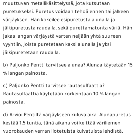
muuttuvan metallikäsittelyssä, jota kutsutaan
puretukseksi. Puretus voidaan tehdä ennen tai jälkeen
värjäyksen. Hän kokeilee esipuretusta alunalla ja
jälkipuretusta raudalla, sekä purettamatonta väriä. Hän
jakaa langan värjäystä varten neljään yhtä suureen
vyyhtiin, joista puretetaan kaksi alunalla ja yksi
jälkipuretetaan raudalla.
b) Paljonko Pentti tarvitsee alunaa? Alunaa käytetään 15
% langan painosta.
c) Paljonko Pentti tarvitsee rautasulfaattia?
Rautasulfaattia käytetään korkeintaan 10 % langan
painosta.
d) Arvioi Pentiltä värjäykseen kuluva aika. Alunapuretus
kestää 1,5 tuntia, tänä aikana voi keittää väriliemen
vuorokauden verran liotetuista kuivatuista lehdistä.