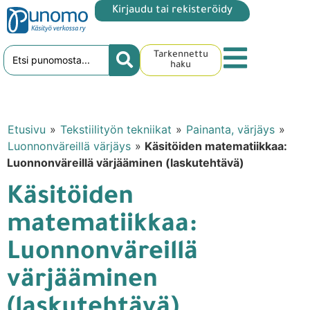
Kirjaudu tai rekisteröidy
Tarkennettu
haku
Etusivu
»
Tekstiilityön tekniikat
»
Painanta, värjäys
»
Luonnonväreillä värjäys
»
Käsitöiden matematiikkaa:
Luonnonväreillä värjääminen (laskutehtävä)
Käsitöiden
matematiikkaa:
Luonnonväreillä
värjääminen
(laskutehtävä)