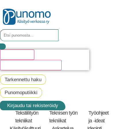
Hakutulosta
Katso kaikki hakutulokset
Tarkennettu haku
Punomoputiikki
Kirjaudu tai rekisteröidy
Tekstiilityön
Teknisen työn
Työohjeet
tekniikat
tekniikat
ja -ideat
Käsityökulttuuri
Askartelua,
Ideointi