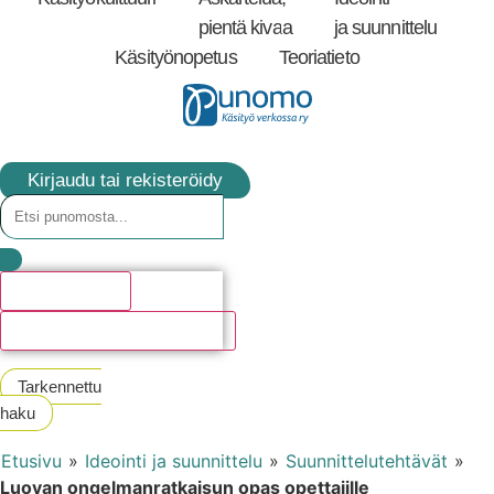
pientä kivaa
ja suunnittelu
Käsityönopetus
Teoriatieto
Kirjaudu tai rekisteröidy
Hakutulosta
Katso kaikki hakutulokset
Tarkennettu
haku
Etusivu
»
Ideointi ja suunnittelu
»
Suunnittelutehtävät
»
Luovan ongelmanratkaisun opas opettajille