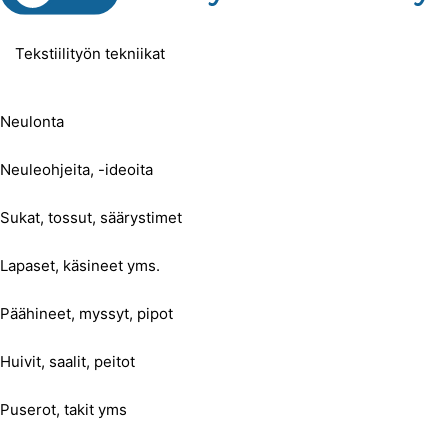
Tekstiilityön tekniikat
Neulonta
Neuleohjeita, -ideoita
Sukat, tossut, säärystimet
Lapaset, käsineet yms.
Päähineet, myssyt, pipot
Huivit, saalit, peitot
Puserot, takit yms