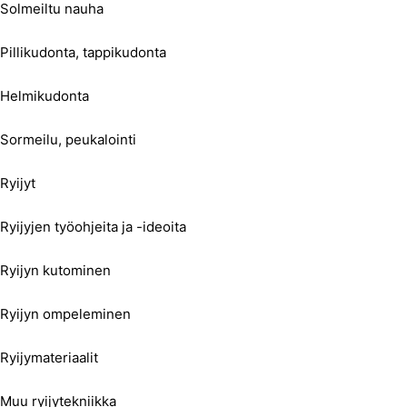
Solmeiltu nauha
Pillikudonta, tappikudonta
Helmikudonta
Sormeilu, peukalointi
Ryijyt
Ryijyjen työohjeita ja -ideoita
Ryijyn kutominen
Ryijyn ompeleminen
Ryijymateriaalit
Muu ryijytekniikka