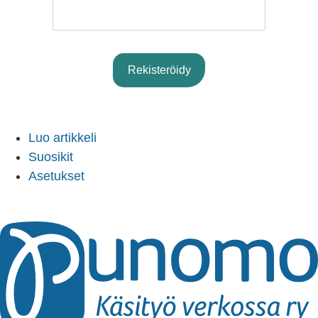
Rekisteröidy
Sign In
Luo artikkeli
Suosikit
Asetukset