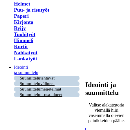
Helmet
Puu- ja risutyöt
Paperi
Kirjonta
Ryijy
Tuohityöt
Himmeli
Kortit
Nahkatyöt
Lankatyöt
Ideointi
ja suunnittelu
Suunnittelutehtävät
Ideointi ja
Suunnitteluvälineet
Suunnittelumenetelmät
suunnittelu
Suunnittelun-osa-alueet
Valitse alakategoria
viemällä hiiri
vasemmalla olevien
painikkeiden päälle.