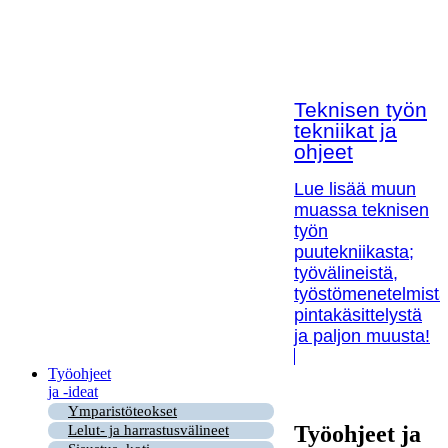
Teknisen työn
tekniikat ja
ohjeet
Lue lisää muun
muassa teknisen
työn
puutekniikasta;
työvälineistä,
työstömenetelmistä
pintakäsittelystä
ja paljon muusta!
Työohjeet
ja -ideat
Ymparistöteokset
Työohjeet ja
Lelut- ja harrastusvälineet