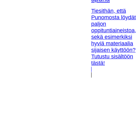
Tiesithän, että
Punomosta löydät
paljon
oppituntiaineistoa,
sekä esimerkiksi
hyviä materiaalia
sijaisen käyttöön?
Tutustu sisältöön
tästä!