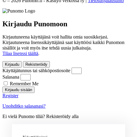
© – 2026 Punomo.fi - Käsityö verkossa ry |
Tietosuojalausunto
Kirjaudu Punomoon
Kirjautuneena käyttäjänä voit hallita omia suosikkejasi.
Kirjautuneena lisenssikäyttäjänä saat käyttöösi kaikki Punomon
sisällöt ja voit myös itse tehdä uusia julkaisuja.
Tilaa lisenssi täältä
.
Kirjaudu
Rekisteröidy
Käyttäjätunnus tai sähköpostiosoite
Salasana
Remember Me
Kirjaudu sisään
Register
Unohditko salasanasi?
Ei vielä Punomo tiliä? Rekisteröidy alla