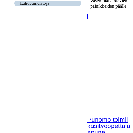
vasemmalla olevien
Lähdeaineistoja
painikkeiden päälle.
Punomo toimii
käsityöopettaja
apuna