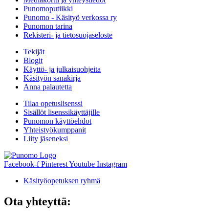
Punomoputiikki
Punomo - Käsityö verkossa ry
Punomon tarina
Rekisteri- ja tietosuojaseloste
Tekijät
Blogit
Käyttö- ja julkaisuohjeita
Käsityön sanakirja
Anna palautetta
Tilaa opetuslisenssi
Sisällöt lisenssikäyttäjille
Punomon käyttöehdot
Yhteistyökumppanit
Liity jäseneksi
Facebook-f
Pinterest
Youtube
Instagram
Käsityöopetuksen ryhmä
Ota yhteyttä: