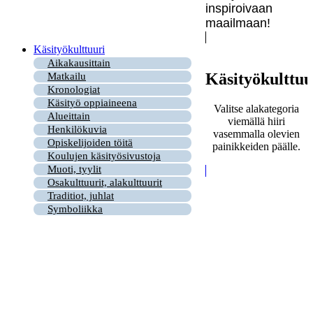
inspiroivaan
maailmaan!
Käsityökulttuuri
Aikakausittain
Käsityökulttuu
Matkailu
Kronologiat
Käsityö oppiaineena
Valitse alakategoria
Alueittain
viemällä hiiri
Henkilökuvia
vasemmalla olevien
Opiskelijoiden töitä
painikkeiden päälle.
Koulujen käsityösivustoja
Muoti, tyylit
Osakulttuurit, alakulttuurit
Traditiot, juhlat
Symboliikka