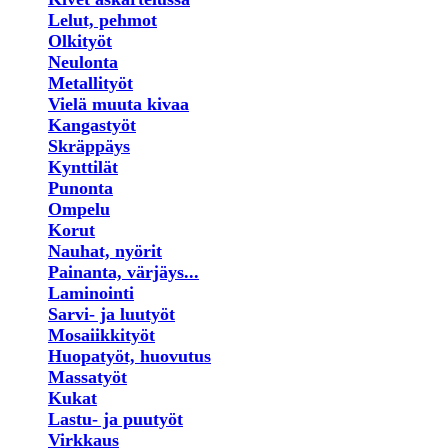
Lelut, pehmot
Olkityöt
Neulonta
Metallityöt
Vielä muuta kivaa
Kangastyöt
Skräppäys
Kynttilät
Punonta
Ompelu
Korut
Nauhat, nyörit
Painanta, värjäys...
Laminointi
Sarvi- ja luutyöt
Mosaiikkityöt
Huopatyöt, huovutus
Massatyöt
Kukat
Lastu- ja puutyöt
Virkkaus