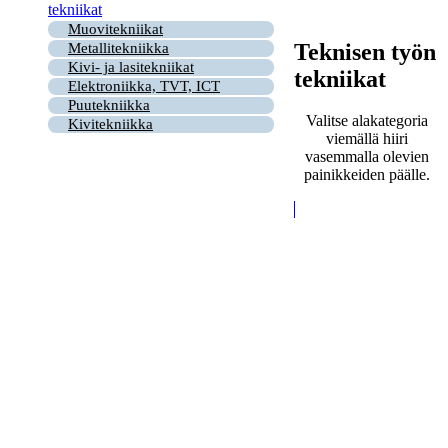
tekniikat
Muovitekniikat
Teknisen työn
Metallitekniikka
Kivi- ja lasitekniikat
tekniikat
Elektroniikka, TVT, ICT
Puutekniikka
Valitse alakategoria
Kivitekniikka
viemällä hiiri
vasemmalla olevien
painikkeiden päälle.