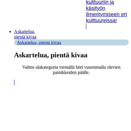
kulttuuriin ja
käsityön
ilmentymiseen eri
kulttuureissa!
Askartelua,
pientä kivaa
Askartelua, pientä kivaa
Askartelua, pientä kivaa
Valitse alakategoria viemällä hiiri vasemmalla olevien
painikkeiden päälle.