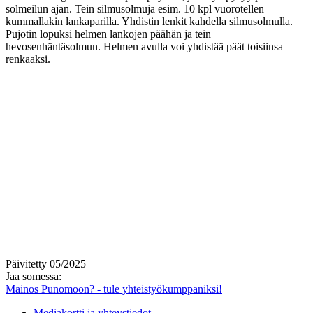
solmeilun ajan. Tein silmusolmuja esim. 10 kpl vuorotellen
kummallakin lankaparilla. Yhdistin lenkit kahdella silmusolmulla.
Pujotin lopuksi helmen lankojen päähän ja tein
hevosenhäntäsolmun. Helmen avulla voi yhdistää päät toisiinsa
renkaaksi.
Päivitetty 05/2025
Jaa somessa:
Mainos Punomoon? - tule yhteistyökumppaniksi!
Mediakortti ja yhteystiedot