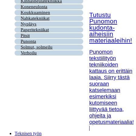
Kinnasneulatekniikka
Koneneulonta
Koukkuaminen
Tutustu
Nahkatekniikat
Punomon
Nypläys
kudonta-
Paperitekniikat
aiheisiin
Pitsit
materiaaleihin!
Punonta
Solmut, solmeilu
Punomon
Verhoilu
tekstiilityön
tekniikoiden
kattaus on erittäin
laaja. Siirry tästä
suoraan
katselemaan
esimerkiksi
kutomiseen
liittyvää tietoa,
ohjeita ja
opetusmateriaalia!
Teknisen työn