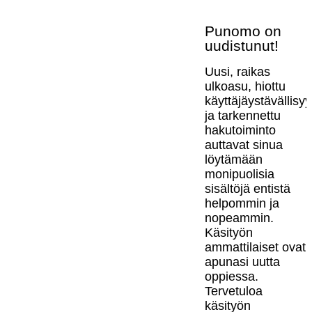
Punomo on
uudistunut!
Uusi, raikas
ulkoasu, hiottu
käyttäjäystävällisy
ja tarkennettu
hakutoiminto
auttavat sinua
löytämään
monipuolisia
sisältöjä entistä
helpommin ja
nopeammin.
Käsityön
ammattilaiset ovat
apunasi uutta
oppiessa.
Tervetuloa
käsityön