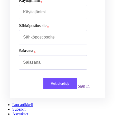
Käyttäjänimi
Sähköpostiosoite
Salasana
Rekisteröidy
Sign In
Luo artikkeli
Suosikit
Asetukset