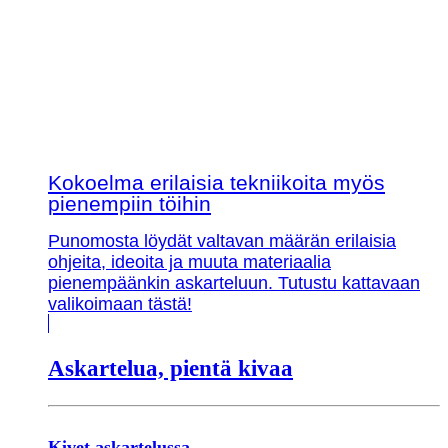
Kokoelma erilaisia tekniikoita myös
pienempiin töihin
Punomosta löydät valtavan määrän erilaisia
ohjeita, ideoita ja muuta materiaalia
pienempäänkin askarteluun. Tutustu kattavaan
valikoimaan tästä!
Askartelua, pientä kivaa
Kivet askartelussa