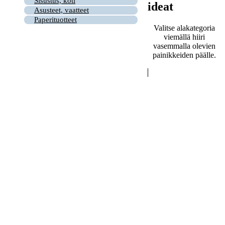
Sisustus, koti
ideat
Asusteet, vaatteet
Paperituotteet
Valitse alakategoria
viemällä hiiri
vasemmalla olevien
painikkeiden päälle.