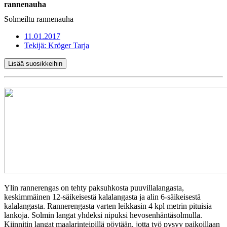
rannenauha
Solmeiltu rannenauha
11.01.2017
Tekijä:
Kröger Tarja
Lisää suosikkeihin
Ylin rannerengas on tehty paksuhkosta puuvillalangasta,
keskimmäinen 12-säikeisestä kalalangasta ja alin 6-säikeisestä
kalalangasta. Rannerengasta varten leikkasin 4 kpl metrin pituisia
lankoja. Solmin langat yhdeksi nipuksi hevosenhäntäsolmulla.
Kiinnitin langat maalarinteipillä pöytään, jotta työ pysyy paikoillaan