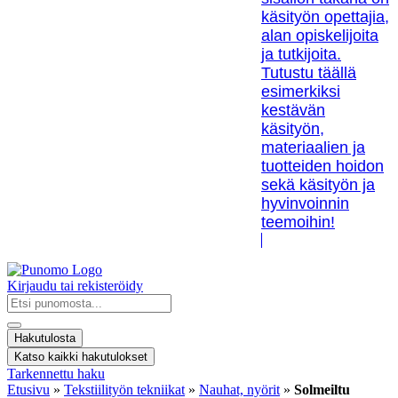
käsityön opettajia,
alan opiskelijoita
ja tutkijoita.
Tutustu täällä
esimerkiksi
kestävän
käsityön,
materiaalien ja
tuotteiden hoidon
sekä käsityön ja
hyvinvoinnin
teemoihin!
Kirjaudu tai rekisteröidy
Search
...
Hakutulosta
Katso kaikki hakutulokset
Tarkennettu haku
Etusivu
»
Tekstiilityön tekniikat
»
Nauhat, nyörit
»
Solmeiltu