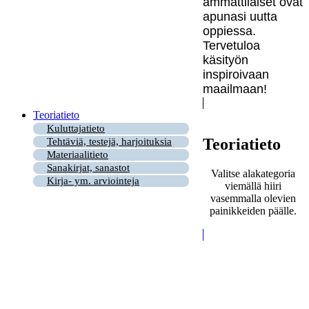
ammattilaiset ovat
apunasi uutta
oppiessa.
Tervetuloa
käsityön
inspiroivaan
maailmaan!
Teoriatieto
Kuluttajatieto
Teoriatieto
Tehtäviä, testejä, harjoituksia
Materiaalitieto
Sanakirjat, sanastot
Valitse alakategoria
Kirja- ym. arviointeja
viemällä hiiri
vasemmalla olevien
painikkeiden päälle.