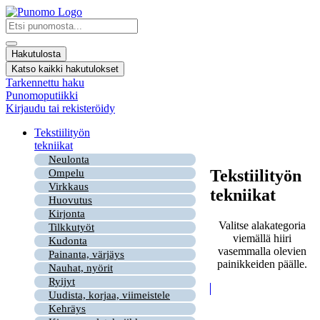
Mene
sisältöön
Search
...
Hakutulosta
Katso kaikki hakutulokset
Tarkennettu haku
Punomoputiikki
Kirjaudu tai rekisteröidy
Tekstiilityön
tekniikat
Neulonta
Tekstiilityön
Ompelu
Virkkaus
tekniikat
Huovutus
Kirjonta
Valitse alakategoria
Tilkkutyöt
viemällä hiiri
Kudonta
vasemmalla olevien
Painanta, värjäys
painikkeiden päälle.
Nauhat, nyörit
Ryijyt
Uudista, korjaa, viimeistele
Kehräys