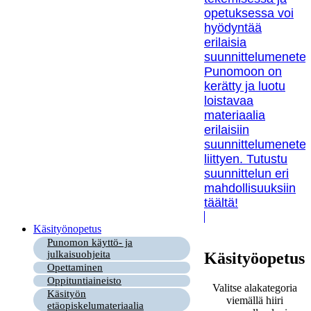
opetuksessa voi
hyödyntää
erilaisia
suunnittelumenetel
Punomoon on
kerätty ja luotu
loistavaa
materiaalia
erilaisiin
suunnittelumenetel
liittyen. Tutustu
suunnittelun eri
mahdollisuuksiin
täältä!
Käsityönopetus
Punomon käyttö- ja
julkaisuohjeita
Käsityöopetus
Opettaminen
Oppituntiaineisto
Valitse alakategoria
Käsityön
viemällä hiiri
etäopiskelumateriaalia