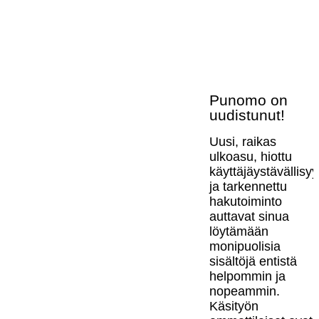
Punomo on
uudistunut!
Uusi, raikas
ulkoasu, hiottu
käyttäjäystävällisy
ja tarkennettu
hakutoiminto
auttavat sinua
löytämään
monipuolisia
sisältöjä entistä
helpommin ja
nopeammin.
Käsityön