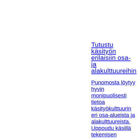
Tutustu
käsityön
erilaisiin osa-
ja
alakulttuureihin!
Punomosta löytyy
hyvin
monipuolisesti
tietoa
käsityökulttuurin
eri osa-alueista ja
alakulttuureista.
Uppoudu käsillä
tekemisen