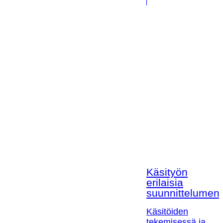
Käsityön
erilaisia
suunnittelumen
Käsitöiden
tekemisessä ja