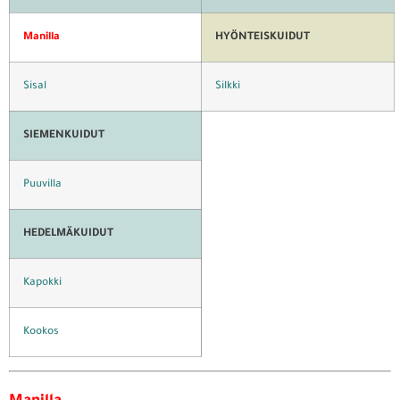
Manilla
HYÖNTEISKUIDUT
Sisal
Silkki
SIEMENKUIDUT
Puuvilla
HEDELMÄKUIDUT
Kapokki
Kookos