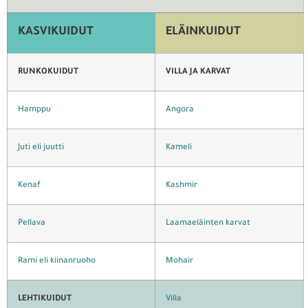
KASVIKUIDUT
ELÄINKUIDUT
RUNKOKUIDUT
VILLA JA KARVAT
Hamppu
Angora
Juti eli juutti
Kameli
Kenaf
Kashmir
Pellava
Laamaeläinten karvat
Rami eli kiinanruoho
Mohair
LEHTIKUIDUT
Villa