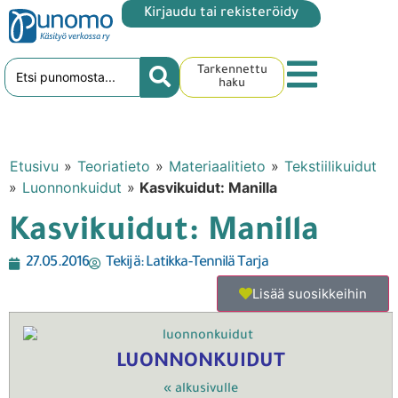
Kirjaudu tai rekisteröidy
Tarkennettu
haku
Etusivu
»
Teoriatieto
»
Materiaalitieto
»
Tekstiilikuidut
»
Luonnonkuidut
»
Kasvikuidut: Manilla
Kasvikuidut: Manilla
27.05.2016
Tekijä:
Latikka-Tennilä Tarja
Lisää suosikkeihin
LUONNONKUIDUT
« alkusivulle