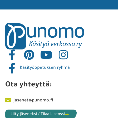
Käsityöopetuksen ryhmä
Ota yhteyttä:
jasenet@punomo.fi
Liity jäseneksi / Tilaa Lisenssi