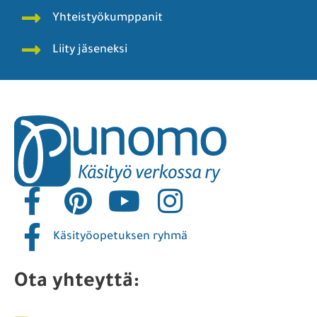
Yhteistyökumppanit
Liity jäseneksi
Käsityöopetuksen ryhmä
Ota yhteyttä: