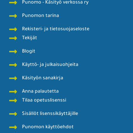
Punomo - Käsityö verkossa ry
Punomon tarina
Rekisteri- ja tietosuojaseloste
Tekijät
Blogit
Käyttö- ja julkaisuohjeita
Käsityön sanakirja
Anna palautetta
Tilaa opetuslisenssi
Sisällöt lisenssikäyttäjille
Punomon käyttöehdot