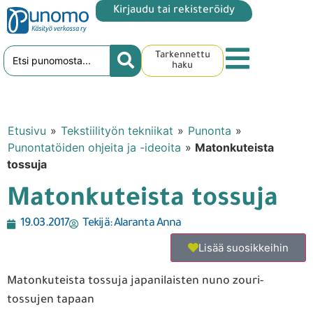
Kirjaudu tai rekisteröidy
Tarkennettu
haku
Etusivu
»
Tekstiilityön tekniikat
»
Punonta
»
Punontatöiden ohjeita ja -ideoita
»
Matonkuteista
tossuja
Matonkuteista tossuja
19.03.2017
Tekijä:
Alaranta Anna
Lisää suosikkeihin
Matonkuteista tossuja japanilaisten nuno zouri-
tossujen tapaan