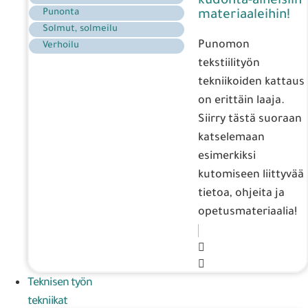
kudonta-aiheisiin
Punonta
materiaaleihin!
Solmut, solmeilu
Punomon
Verhoilu
tekstiilityön
tekniikoiden kattaus
on erittäin laaja.
Siirry tästä suoraan
katselemaan
esimerkiksi
kutomiseen liittyvää
tietoa, ohjeita ja
opetusmateriaalia!
Teknisen työn
tekniikat