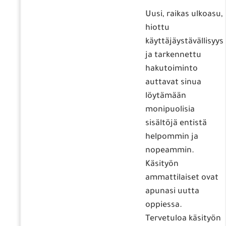
Uusi, raikas ulkoasu,
hiottu
käyttäjäystävällisyys
ja tarkennettu
hakutoiminto
auttavat sinua
löytämään
monipuolisia
sisältöjä entistä
helpommin ja
nopeammin.
Käsityön
ammattilaiset ovat
apunasi uutta
oppiessa.
Tervetuloa käsityön