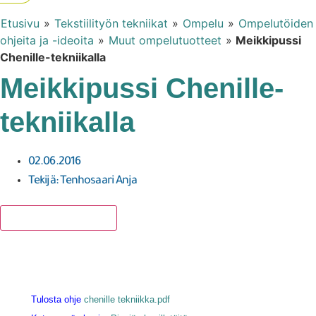
Etusivu
»
Tekstiilityön tekniikat
»
Ompelu
»
Ompelutöiden
ohjeita ja -ideoita
»
Muut ompelutuotteet
»
Meikkipussi
Chenille-tekniikalla
Meikkipussi Chenille-
tekniikalla
02.06.2016
Tekijä:
Tenhosaari Anja
Lisää suosikkeihin
Tulosta ohje
chenille tekniikka.pdf