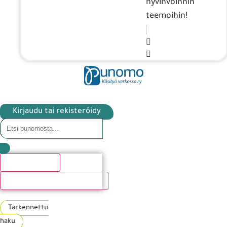
hyvinvoinnin
teemoihin!
Kirjaudu tai rekisteröidy
Hakutulosta
Katso kaikki hakutulokset
Tarkennettu
haku