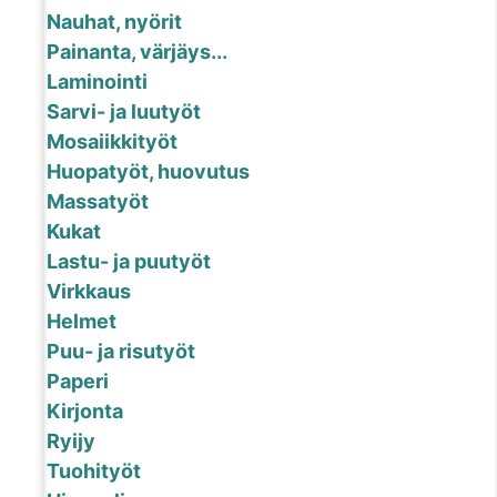
Nauhat, nyörit
Painanta, värjäys...
Laminointi
Sarvi- ja luutyöt
Mosaiikkityöt
Huopatyöt, huovutus
Massatyöt
Kukat
Lastu- ja puutyöt
Virkkaus
Helmet
Puu- ja risutyöt
Paperi
Kirjonta
Ryijy
Tuohityöt