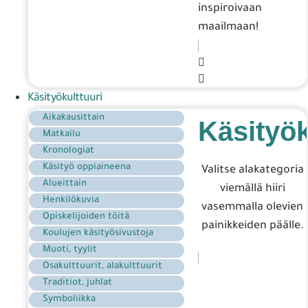
inspiroivaan
maailmaan!
Käsityökulttuuri
Aikakausittain
Käsityök
Matkailu
Kronologiat
Käsityö oppiaineena
Valitse alakategoria
Alueittain
viemällä hiiri
Henkilökuvia
vasemmalla olevien
Opiskelijoiden töitä
painikkeiden päälle.
Koulujen käsityösivustoja
Muoti, tyylit
Osakulttuurit, alakulttuurit
Traditiot, juhlat
Symboliikka