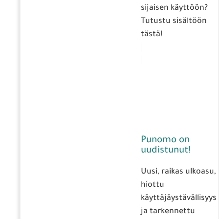
sijaisen käyttöön?
Tutustu sisältöön
tästä!
Punomo on
uudistunut!
Uusi, raikas ulkoasu,
hiottu
käyttäjäystävällisyys
ja tarkennettu