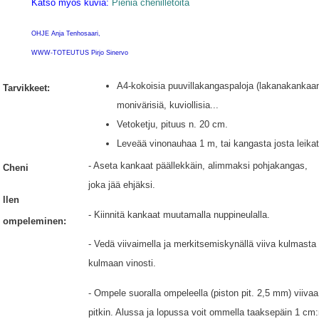
Katso myös kuvia:
Pieniä chenilletöitä
OHJE Anja Tenhosaari,
WWW-TOTEUTUS Pirjo Sinervo
A4-kokoisia puuvillakangaspaloja (lakanakankaan 
Tarvikkeet:
monivärisiä, kuviollisia...
Vetoketju, pituus n. 20 cm.
Leveää vinonauhaa 1 m, tai kangasta josta leikat
- Aseta kankaat päällekkäin, alimmaksi pohjakangas,
Cheni
joka jää ehjäksi.
llen
- Kiinnitä kankaat muutamalla nuppineulalla.
ompeleminen:
- Vedä viivaimella ja merkitsemiskynällä viiva kulmasta
kulmaan vinosti.
- Ompele suoralla ompeleella (piston pit. 2,5 mm) viivaa
pitkin. Alussa ja lopussa voit ommella taaksepäin 1 cm