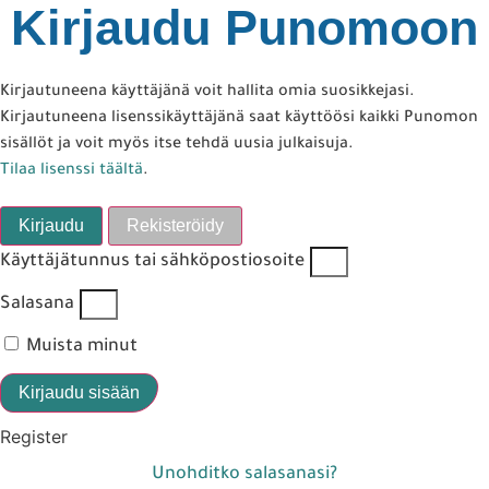
Kirjaudu Punomoon
Kirjautuneena käyttäjänä voit hallita omia suosikkejasi.
Kirjautuneena lisenssikäyttäjänä saat käyttöösi kaikki Punomon
sisällöt ja voit myös itse tehdä uusia julkaisuja.
Tilaa lisenssi täältä
.
Kirjaudu
Rekisteröidy
Käyttäjätunnus tai sähköpostiosoite
Salasana
Muista minut
Kirjaudu sisään
Register
Unohditko salasanasi?