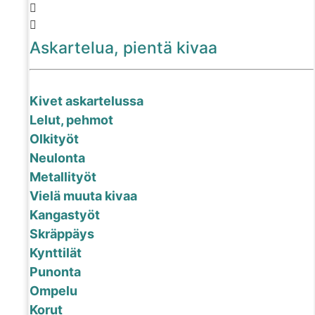
Askartelua, pientä kivaa
Kivet askartelussa
Lelut, pehmot
Olkityöt
Neulonta
Metallityöt
Vielä muuta kivaa
Kangastyöt
Skräppäys
Kynttilät
Punonta
Ompelu
Korut