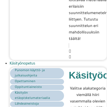
loistavaa materiaalia
erilaisiin
suunnittelumenetelm
liittyen. Tutustu
suunnittelun eri
mahdollisuuksiin
täältä!
Käsityönopetus
Punomon käyttö- ja
Käsityö
julkaisuohjeita
Opettaminen
Oppituntiaineisto
Valitse alakategoria
Käsityön
viemällä hiiri
etäopiskelumateriaalia
vasemmalla olevien
Lähdeaineistoja