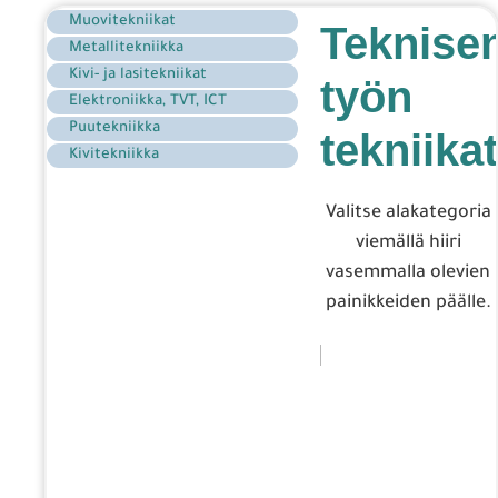
Muovitekniikat
Teknise
Metallitekniikka
Kivi- ja lasitekniikat
työn
Elektroniikka, TVT, ICT
Puutekniikka
tekniikat
Kivitekniikka
Valitse alakategoria
viemällä hiiri
vasemmalla olevien
painikkeiden päälle.