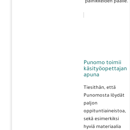
painikkeiden päälle.
Punomo toimii
käsityöopettajan
apuna
Tiesithän, että
Punomosta löydät
paljon
oppituntiaineistoa,
sekä esimerkiksi
hyviä materiaalia