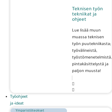
Teknisen työn
tekniikat ja
ohjeet
Lue lisää muun
muassa teknisen
työn puutekniikasta;
työvälineistä,
työstömenetelmistä,
pintakäsittelystä ja
paljon muusta!
Työohjeet
ja -ideat
Ymparistöteokset