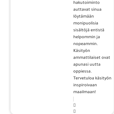
hakutoiminto
auttavat sinua
löytämään
monipuolisia
sisältöjä entistä
helpommin ja
nopeammin.
Käsityön
ammattilaiset ovat
apunasi uutta
oppiessa.
Tervetuloa käsityön
inspiroivaan
maailmaan!