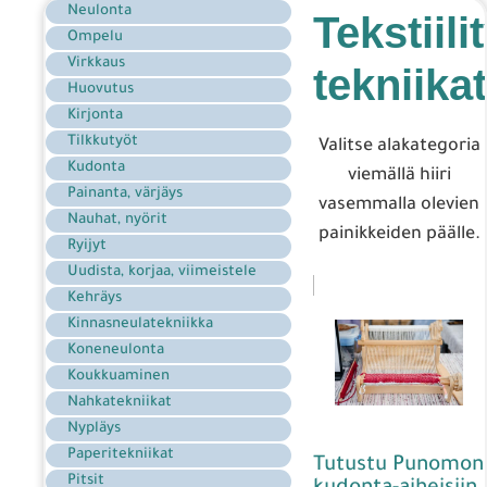
Neulonta
Tekstiili
Ompelu
Virkkaus
tekniikat
Huovutus
Kirjonta
Tilkkutyöt
Valitse alakategoria
Kudonta
viemällä hiiri
Painanta, värjäys
vasemmalla olevien
Nauhat, nyörit
painikkeiden päälle.
Ryijyt
Uudista, korjaa, viimeistele
Kehräys
Kinnasneulatekniikka
Koneneulonta
Koukkuaminen
Nahkatekniikat
Nypläys
Paperitekniikat
Tutustu Punomon
Pitsit