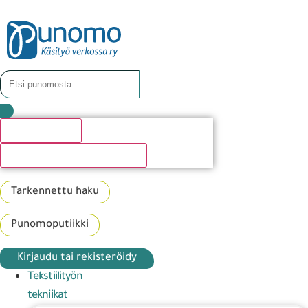
Hakutulosta
Katso kaikki hakutulokset
Tarkennettu haku
Punomoputiikki
Kirjaudu tai rekisteröidy
Tekstiilityön
tekniikat