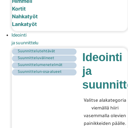
Himmeli
Kortit
Nahkatyöt
Lankatyöt
Ideointi
ja suunnittelu
Suunnittelutehtävät
Ideointi
Suunnitteluvälineet
Suunnittelumenetelmät
ja
Suunnittelun-osa-alueet
suunnitt
Valitse alakategoria
viemällä hiiri
vasemmalla olevien
painikkeiden päälle.