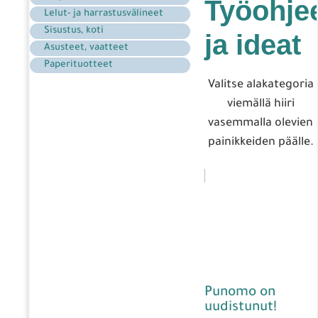
Työohje
Lelut- ja harrastusvälineet
Sisustus, koti
ja ideat
Asusteet, vaatteet
Paperituotteet
Valitse alakategoria
viemällä hiiri
vasemmalla olevien
painikkeiden päälle.
Punomo on
uudistunut!