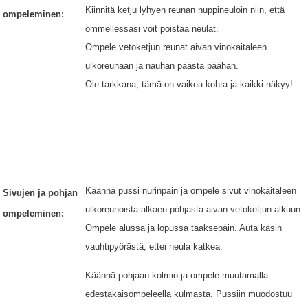
Kiinnitä ketju lyhyen reunan nuppineuloin niin, että
ompeleminen:
ommellessasi voit poistaa neulat.
Ompele vetoketjun reunat aivan vinokaitaleen
ulkoreunaan ja nauhan päästä päähän.
Ole tarkkana, tämä on vaikea kohta ja kaikki näkyy!
Käännä pussi nurinpäin ja ompele sivut vinokaitaleen
Sivujen ja pohjan
ulkoreunoista alkaen pohjasta aivan vetoketjun alkuun.
ompeleminen:
Ompele alussa ja lopussa taaksepäin. Auta käsin
vauhtipyörästä, ettei neula katkea.
Käännä pohjaan kolmio ja ompele muutamalla
edestakaisompeleella kulmasta. Pussiin muodostuu