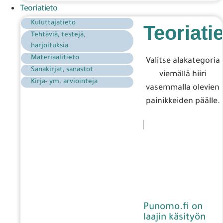
Teoriatieto
Kuluttajatieto
Teoriati
Tehtäviä, testejä,
harjoituksia
Materiaalitieto
Valitse alakategoria
Sanakirjat, sanastot
viemällä hiiri
Kirja- ym. arviointeja
vasemmalla olevien
painikkeiden päälle.
Punomo.fi on
laajin käsityön