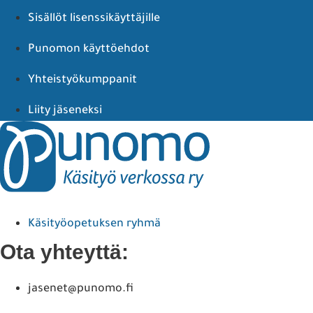
Sisällöt lisenssikäyttäjille
Punomon käyttöehdot
Yhteistyökumppanit
Liity jäseneksi
Käsityöopetuksen ryhmä
Ota yhteyttä:
jasenet@punomo.fi