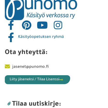
Käsityöopetuksen ryhmä
Ota yhteyttä:
jasenet@punomo.fi
Liity jäseneksi / Tilaa Lisenssi
Tilaa uutiskirje: