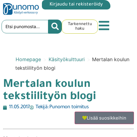
Kirjaudu tai rekisteröidy
Tarkennettu
haku
>
>
Homepage
Käsityökulttuuri
Mertalan koulun
tekstiilityön blogi
Mertalan koulun
tekstiilityön blogi
11.05.2017
Tekijä:
Punomon toimitus
Lisää suosikkeihin