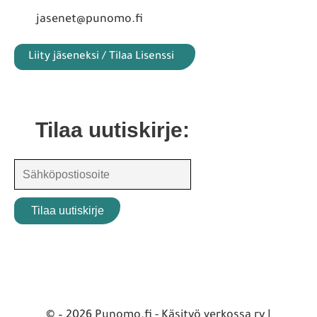
jasenet@punomo.fi
Liity jäseneksi / Tilaa Lisenssi
Tilaa uutiskirje:
© – 2026 Punomo.fi - Käsityö verkossa ry |