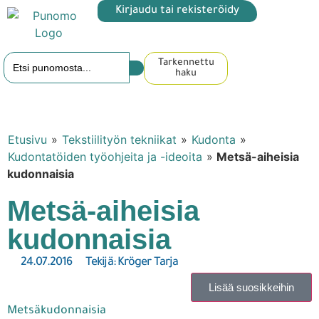
Kirjaudu tai rekisteröidy
Tarkennettu
haku
Etusivu
»
Tekstiilityön tekniikat
»
Kudonta
»
Kudontatöiden työohjeita ja -ideoita
»
Metsä-aiheisia
kudonnaisia
Metsä-aiheisia
kudonnaisia
24.07.2016
Tekijä:
Kröger Tarja
Lisää suosikkeihin
Metsäkudonnaisia