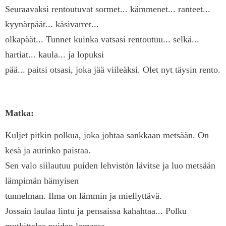
Seuraavaksi rentoutuvat sormet... kämmenet... ranteet...
kyynärpäät... käsivarret...
olkapäät... Tunnet kuinka vatsasi rentoutuu... selkä...
hartiat... kaula... ja lopuksi
pää... paitsi otsasi, joka jää viileäksi. Olet nyt täysin rento.
Matka:
Kuljet pitkin polkua, joka johtaa sankkaan metsään. On
kesä ja aurinko paistaa.
Sen valo siilautuu puiden lehvistön lävitse ja luo metsään
lämpimän hämyisen
tunnelman. Ilma on lämmin ja miellyttävä.
Jossain laulaa lintu ja pensaissa kahahtaa... Polku