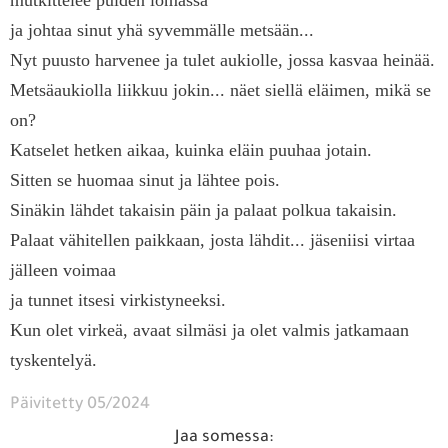
mutkittelee puiden lomassa
ja johtaa sinut yhä syvemmälle metsään...
Nyt puusto harvenee ja tulet aukiolle, jossa kasvaa heinää.
Metsäaukiolla liikkuu jokin... näet siellä eläimen, mikä se
on?
Katselet hetken aikaa, kuinka eläin puuhaa jotain.
Sitten se huomaa sinut ja lähtee pois.
Sinäkin lähdet takaisin päin ja palaat polkua takaisin.
Palaat vähitellen paikkaan, josta lähdit... jäseniisi virtaa
jälleen voimaa
ja tunnet itsesi virkistyneeksi.
Kun olet virkeä, avaat silmäsi ja olet valmis jatkamaan
tyskentelyä.
Päivitetty 05/2024
Jaa somessa: