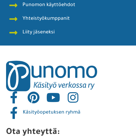
Punomon käyttöehdot
Yhteistyökumppanit
Liity jäseneksi
Käsityöopetuksen ryhmä
Ota yhteyttä: