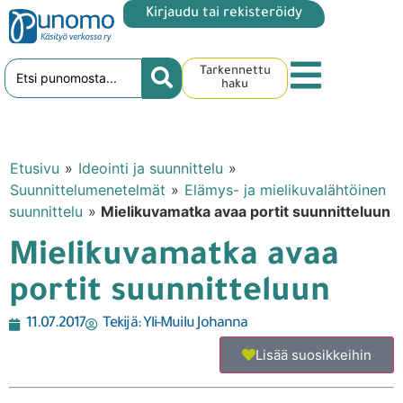
Kirjaudu tai rekisteröidy
Tarkennettu
haku
Etusivu
»
Ideointi ja suunnittelu
»
Suunnittelumenetelmät
»
Elämys- ja mielikuvalähtöinen
suunnittelu
»
Mielikuvamatka avaa portit suunnitteluun
Mielikuvamatka avaa
portit suunnitteluun
11.07.2017
Tekijä:
Yli-Muilu Johanna
Lisää suosikkeihin