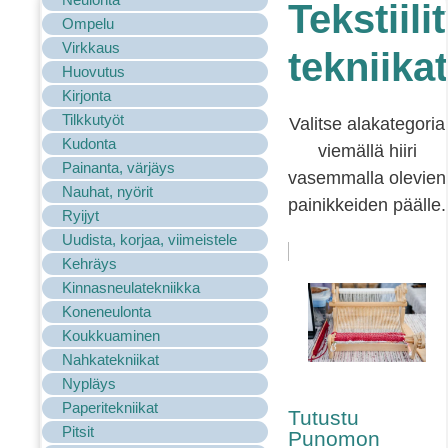
Tekstiili
Ompelu
Virkkaus
tekniikat
Huovutus
Kirjonta
Tilkkutyöt
Valitse alakategoria
Kudonta
viemällä hiiri
Painanta, värjäys
vasemmalla olevien
Nauhat, nyörit
painikkeiden päälle.
Ryijyt
Uudista, korjaa, viimeistele
Kehräys
Kinnasneulatekniikka
Koneneulonta
Koukkuaminen
Nahkatekniikat
Nypläys
Paperitekniikat
Tutustu
Pitsit
Punomon