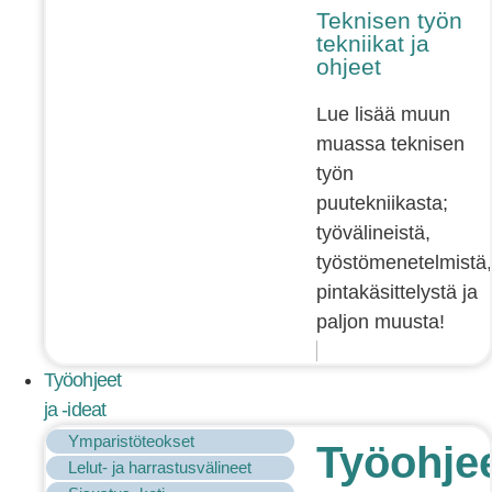
Teknisen työn
tekniikat ja
ohjeet
Lue lisää muun
muassa teknisen
työn
puutekniikasta;
työvälineistä,
työstömenetelmistä,
pintakäsittelystä ja
paljon muusta!
Työohjeet
ja -ideat
Ymparistöteokset
Työohje
Lelut- ja harrastusvälineet