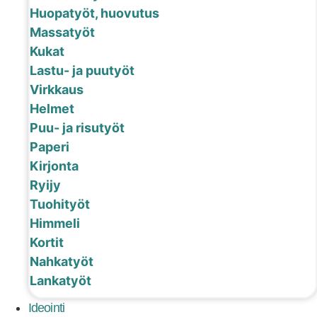
Huopatyöt, huovutus
Massatyöt
Kukat
Lastu- ja puutyöt
Virkkaus
Helmet
Puu- ja risutyöt
Paperi
Kirjonta
Ryijy
Tuohityöt
Himmeli
Kortit
Nahkatyöt
Lankatyöt
Ideointi