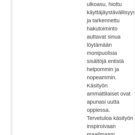
ulkoasu, hiottu
käyttäjäystävällisyy
ja tarkennettu
hakutoiminto
auttavat sinua
löytämään
monipuolisia
sisältöjä entistä
helpommin ja
nopeammin.
Käsityön
ammattilaiset ovat
apunasi uutta
oppiessa.
Tervetuloa käsityön
inspiroivaan
maailmaan!