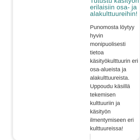
Tutustu käsityön
erilaisiin osa- ja
alakulttuureihin!
Punomosta löytyy
hyvin
monipuolisesti
tietoa
käsityökulttuurin eri
osa-alueista ja
alakulttuureista.
Uppoudu käsillä
tekemisen
kulttuuriin ja
käsityön
ilmentymiseen eri
kulttuureissa!