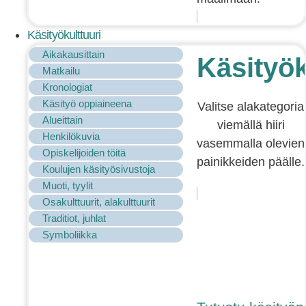
Käsityökulttuuri
Aikakausittain
Käsityök
Matkailu
Kronologiat
Käsityö oppiaineena
Valitse alakategoria
Alueittain
viemällä hiiri
Henkilökuvia
vasemmalla olevien
Opiskelijoiden töitä
painikkeiden päälle.
Koulujen käsityösivustoja
Muoti, tyylit
Osakulttuurit, alakulttuurit
Traditiot, juhlat
Symboliikka