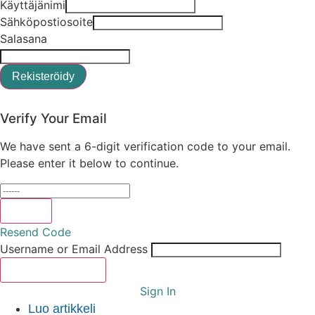
Käyttäjänimi
Sähköpostiosoite
Salasana
Rekisteröidy
Sign In
Verify Your Email
We have sent a 6-digit verification code to your email.
Please enter it below to continue.
Verify
Resend Code
Username or Email Address
Reset Password
Sign In
Luo artikkeli