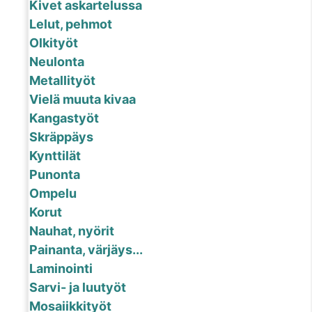
Kivet askartelussa
Lelut, pehmot
Olkityöt
Neulonta
Metallityöt
Vielä muuta kivaa
Kangastyöt
Skräppäys
Kynttilät
Punonta
Ompelu
Korut
Nauhat, nyörit
Painanta, värjäys...
Laminointi
Sarvi- ja luutyöt
Mosaiikkityöt