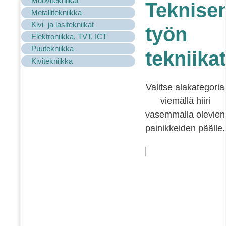
Muovitekniikat
Teknise
Metallitekniikka
Kivi- ja lasitekniikat
työn
Elektroniikka, TVT, ICT
Puutekniikka
tekniikat
Kivitekniikka
Valitse alakategoria
viemällä hiiri
vasemmalla olevien
painikkeiden päälle.