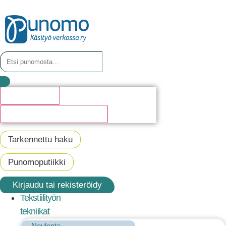
Hakutulosta
Katso kaikki hakutulokset
Tarkennettu haku
Punomoputiikki
Kirjaudu tai rekisteröidy
Tekstiilityön
tekniikat
Neulonta