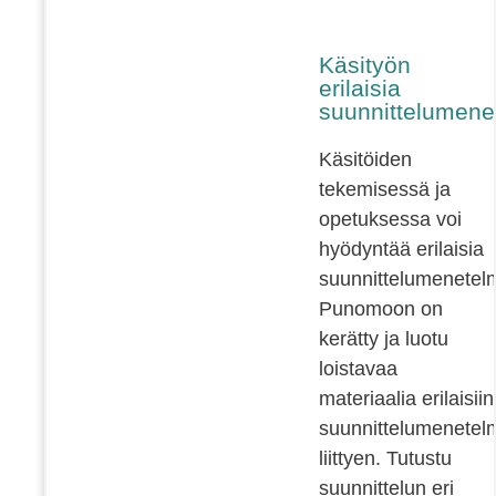
Käsityön
erilaisia
suunnittelumene
Käsitöiden
tekemisessä ja
opetuksessa voi
hyödyntää erilaisia
suunnittelumenetelm
Punomoon on
kerätty ja luotu
loistavaa
materiaalia erilaisiin
suunnittelumenetelm
liittyen. Tutustu
suunnittelun eri