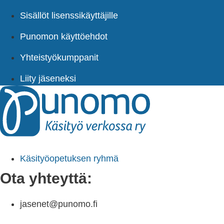
Sisällöt lisenssikäyttäjille
Punomon käyttöehdot
Yhteistyökumppanit
Liity jäseneksi
Käsityöopetuksen ryhmä
Ota yhteyttä:
jasenet@punomo.fi