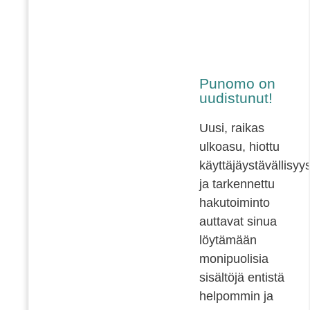
Punomo on
uudistunut!
Uusi, raikas
ulkoasu, hiottu
käyttäjäystävällisyy
ja tarkennettu
hakutoiminto
auttavat sinua
löytämään
monipuolisia
sisältöjä entistä
helpommin ja