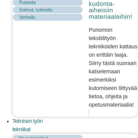
Punonta
kudonta-
aiheisiin
Solmut, solmeilu
materiaaleihin!
Verhoilu
Punomon
tekstiilityön
tekniikoiden kattaus
on erittäin laaja.
Siirry tästä suoraan
katselemaan
esimerkiksi
kutomiseen liittyvää
tietoa, ohjeita ja
opetusmateriaalia!
Teknisen työn
tekniikat