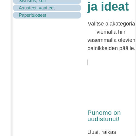
Sisustus, koti
ja ideat
Asusteet, vaatteet
Paperituotteet
Valitse alakategoria
viemällä hiiri
vasemmalla olevien
painikkeiden päälle.
Punomo on
uudistunut!
Uusi, raikas