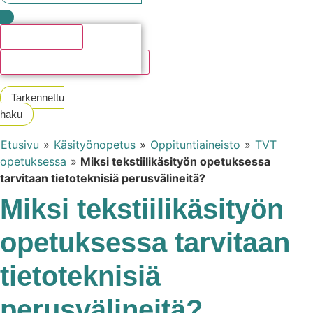
Hakutulosta
Katso kaikki hakutulokset
Tarkennettu
haku
Etusivu
»
Käsityönopetus
»
Oppituntiaineisto
»
TVT
opetuksessa
»
Miksi tekstiilikäsityön opetuksessa
tarvitaan tietoteknisiä perusvälineitä?
Miksi tekstiilikäsityön
opetuksessa tarvitaan
tietoteknisiä
perusvälineitä?