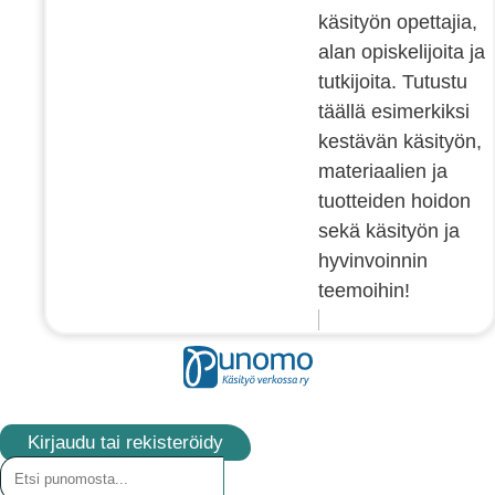
käsityön opettajia,
alan opiskelijoita ja
tutkijoita. Tutustu
täällä esimerkiksi
kestävän käsityön,
materiaalien ja
tuotteiden hoidon
sekä käsityön ja
hyvinvoinnin
teemoihin!
Kirjaudu tai rekisteröidy