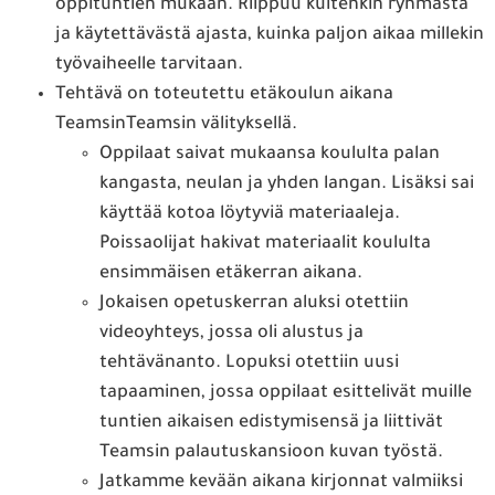
oppituntien mukaan. Riippuu kuitenkin ryhmästä
ja käytettävästä ajasta, kuinka paljon aikaa millekin
työvaiheelle tarvitaan.
Tehtävä on toteutettu etäkoulun aikana
TeamsinTeamsin välityksellä.
Oppilaat saivat mukaansa koululta palan
kangasta, neulan ja yhden langan. Lisäksi sai
käyttää kotoa löytyviä materiaaleja.
Poissaolijat hakivat materiaalit koululta
ensimmäisen etäkerran aikana.
Jokaisen opetuskerran aluksi otettiin
videoyhteys, jossa oli alustus ja
tehtävänanto. Lopuksi otettiin uusi
tapaaminen, jossa oppilaat esittelivät muille
tuntien aikaisen edistymisensä ja liittivät
Teamsin palautuskansioon kuvan työstä.
Jatkamme kevään aikana kirjonnat valmiiksi