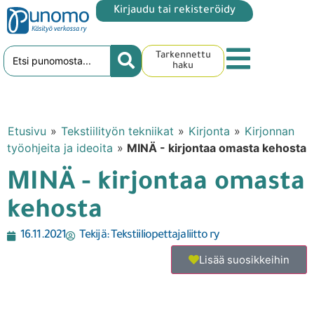
Kirjaudu tai rekisteröidy
Tarkennettu
haku
Etusivu
»
Tekstiilityön tekniikat
»
Kirjonta
»
Kirjonnan
työohjeita ja ideoita
»
MINÄ - kirjontaa omasta kehosta
MINÄ - kirjontaa omasta
kehosta
16.11.2021
Tekijä:
Tekstiiliopettajaliitto ry
Lisää suosikkeihin