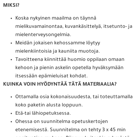
MIKSI?
Koska nykyinen maailma on täynnä
mielikuvamainontaa, kuvankäsittelyä, itsetunto- ja
mielenterveysongelmia.
Meidän jokaisen kehossamme löytyy
mielenkiintoisia ja kauniita muotoja.
Tavoitteena kiinnittää huomio oppilaan omaan
kehoon ja pienin askelin opetella hyväksymään
itsessään epämieluisat kohdat.
KUINKA VOIN HYÖDYNTÄÄ TÄTÄ MATERIAALIA?
Ottamalla osia kokonaisuudesta, tai toteuttamalla
koko paketin alusta loppuun.
Etä-tai lähiopetuksessa.
Ohessa on suunnitelma opetuskertojen
etenemisestä. Suunnitelma on tehty 3 x 45 min