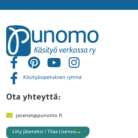
Käsityöopetuksen ryhmä
Ota yhteyttä:
jasenet@punomo.fi
Liity jäseneksi / Tilaa Lisenssi