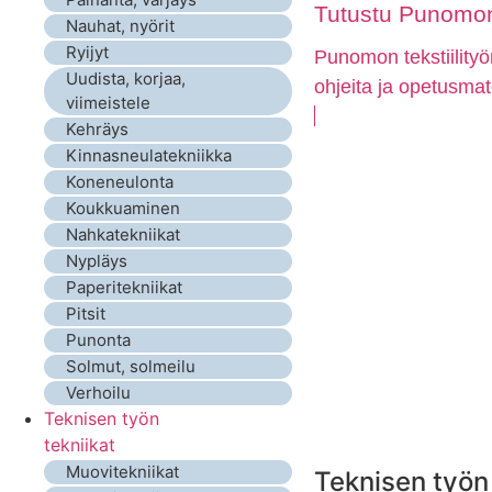
Tutustu Punomon 
Nauhat, nyörit
Ryijyt
Punomon tekstiilityö
Uudista, korjaa,
ohjeita ja opetusmat
viimeistele
Kehräys
Kinnasneulatekniikka
Koneneulonta
Koukkuaminen
Nahkatekniikat
Nypläys
Paperitekniikat
Pitsit
Punonta
Solmut, solmeilu
Verhoilu
Teknisen työn
tekniikat
Muovitekniikat
Teknisen työn 