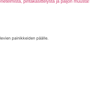
etelmistä, pintakäsittelystä ja paljon muusta!
levien painikkeiden päälle.