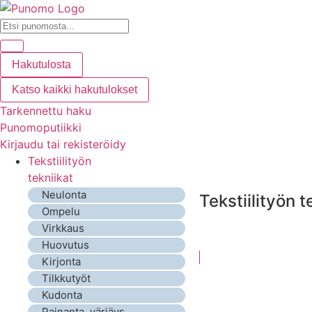
Hakutulosta
Katso kaikki hakutulokset
Tarkennettu haku
Punomoputiikki
Kirjaudu tai rekisteröidy
Tekstiilityön
tekniikat
Neulonta
Tekstiilityön t
Ompelu
Virkkaus
Huovutus
Kirjonta
Tilkkutyöt
Kudonta
Painanta, värjäys