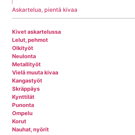
Askartelua, pientä kivaa
Kivet askartelussa
Lelut, pehmot
Olkityöt
Neulonta
Metallityöt
Vielä muuta kivaa
Kangastyöt
Skräppäys
Kynttilät
Punonta
Ompelu
Korut
Nauhat, nyörit