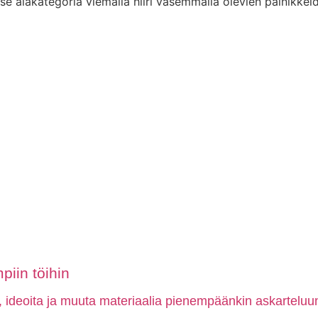
tse alakategoria viemällä hiiri vasemmalla olevien painikkeid
piin töihin
, ideoita ja muuta materiaalia pienempäänkin askarteluun