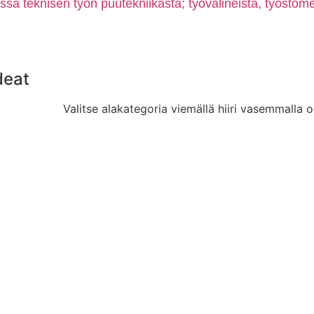
a teknisen työn puutekniikasta; työvälineistä, työstömen
deat
Valitse alakategoria viemällä hiiri vasemmalla o