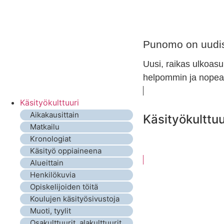
Punomo on uudis
Uusi, raikas ulkoasu
helpommin ja nopeam
Käsityökulttuuri
Aikakausittain
Käsityökulttuu
Matkailu
Kronologiat
Käsityö oppiaineena
Alueittain
Henkilökuvia
Opiskelijoiden töitä
Koulujen käsityösivustoja
Muoti, tyylit
Osakulttuurit, alakulttuurit