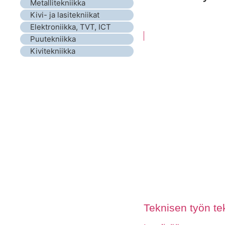
Metallitekniikka
Kivi- ja lasitekniikat
Elektroniikka, TVT, ICT
Puutekniikka
Kivitekniikka
Teknisen työn tek