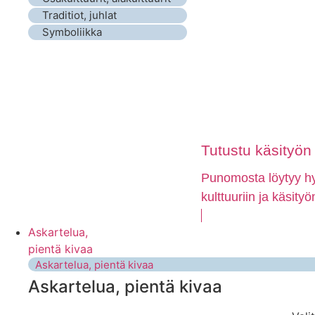
Traditiot, juhlat
Symboliikka
Tutustu käsityön e
Punomosta löytyy hyv
kulttuuriin ja käsity
Askartelua,
pientä kivaa
Askartelua, pientä kivaa
Askartelua, pientä kivaa