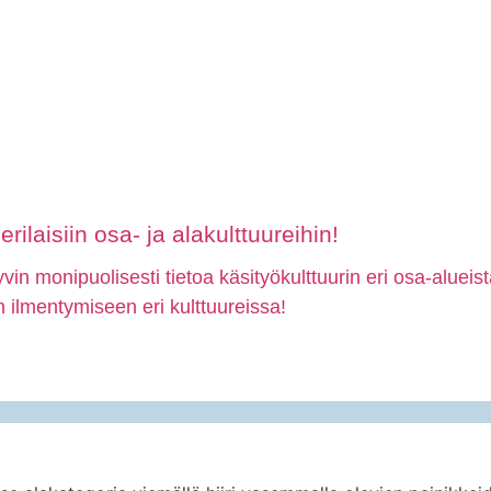
rilaisiin osa- ja alakulttuureihin!
in monipuolisesti tietoa käsityökulttuurin eri osa-alueis
ön ilmentymiseen eri kulttuureissa!