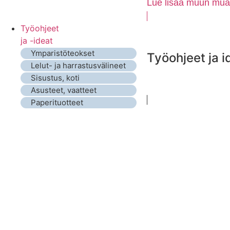
Lue lisää muun muass
Työohjeet
ja -ideat
Ymparistöteokset
Työohjeet ja i
Lelut- ja harrastusvälineet
Sisustus, koti
Asusteet, vaatteet
Paperituotteet