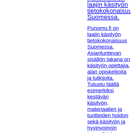
laajin käsityön
tietokokonaisuu
Suomessa.
Punomo.fi on
laajin käsityön
tietokokonaisuus
Suomessa.
Asiantuntevan
sisällön takana on
käsityön opettajia,
alan opiskelijoita
ja tutkijoita.
Tutustu täällä
esimerkiksi
kestävän
käsityön,
materiaalien ja
tuotteiden hoidon
sekä käsityön ja
hyvinvoinnin