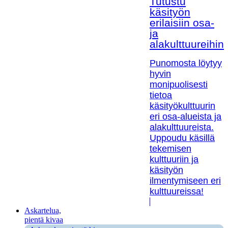
Tutustu
käsityön
erilaisiin osa-
ja
alakulttuureihin!
Punomosta löytyy
hyvin
monipuolisesti
tietoa
käsityökulttuurin
eri osa-alueista ja
alakulttuureista.
Uppoudu käsillä
tekemisen
kulttuuriin ja
käsityön
ilmentymiseen eri
kulttuureissa!
Askartelua,
pientä kivaa