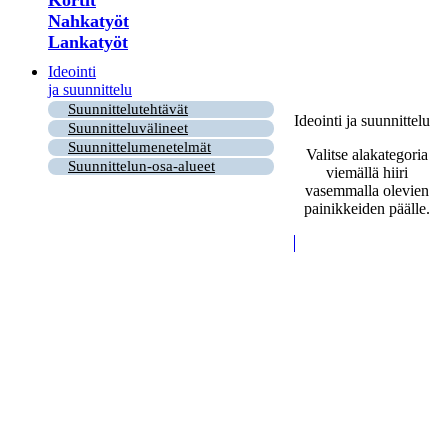
Nahkatyöt
Lankatyöt
Ideointi
ja suunnittelu
Suunnittelutehtävät
Ideointi ja suunnittelu
Suunnitteluvälineet
Suunnittelumenetelmät
Valitse alakategoria
Suunnittelun-osa-alueet
viemällä hiiri
vasemmalla olevien
painikkeiden päälle.