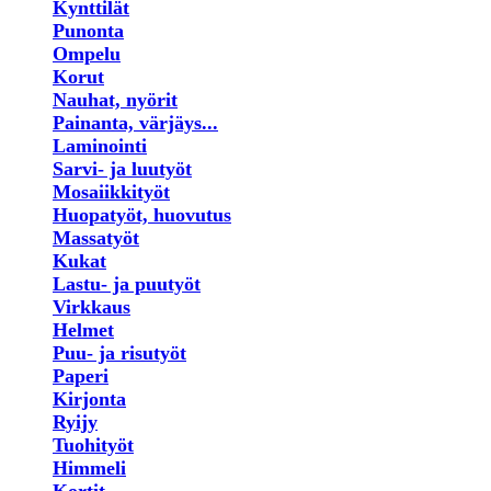
Kynttilät
Punonta
Ompelu
Korut
Nauhat, nyörit
Painanta, värjäys...
Laminointi
Sarvi- ja luutyöt
Mosaiikkityöt
Huopatyöt, huovutus
Massatyöt
Kukat
Lastu- ja puutyöt
Virkkaus
Helmet
Puu- ja risutyöt
Paperi
Kirjonta
Ryijy
Tuohityöt
Himmeli
Kortit