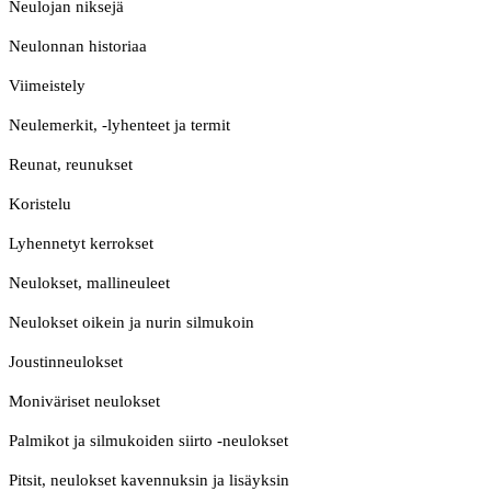
Neulojan niksejä
Neulonnan historiaa
Viimeistely
Neulemerkit, -lyhenteet ja termit
Reunat, reunukset
Koristelu
Lyhennetyt kerrokset
Neulokset, mallineuleet
Neulokset oikein ja nurin silmukoin
Joustinneulokset
Moniväriset neulokset
Palmikot ja silmukoiden siirto -neulokset
Pitsit, neulokset kavennuksin ja lisäyksin