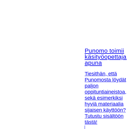
Punomo toimii
käsityöopettaja
apuna
Tiesithän, että
Punomosta löydät
paljon
oppituntiaineistoa,
sekä esimerkiksi
hyviä materiaalia
sijaisen käyttöön?
Tutustu sisältöön
tästä!