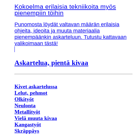
Kokoelma erilaisia tekniikoita myös
pienempiin töihin
Punomosta löydät valtavan määrän erilaisia
ohjeita, ideoita ja muuta materiaalia
pienempäänkin askarteluun. Tutustu kattavaan
valikoimaan tästä!
Askartelua, pientä kivaa
Kivet askartelussa
Lelut, pehmot
Olkityöt
Neulonta
Metallityöt
Vielä muuta kivaa
Kangastyöt
Skräppäys