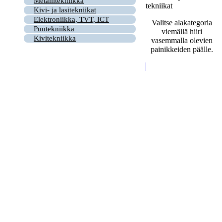
Metallitekniikka
tekniikat
Kivi- ja lasitekniikat
Elektroniikka, TVT, ICT
Valitse alakategoria
Puutekniikka
viemällä hiiri
Kivitekniikka
vasemmalla olevien
painikkeiden päälle.