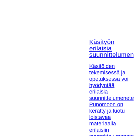
Käsityön
erilaisia
suunnittelumen
Käsitöiden
tekemisessä ja
opetuksessa voi
hyödyntää
erilaisia
suunnittelumenetel
Punomoon on
kerätty ja luotu
loistavaa
materiaalia
erilaisiin