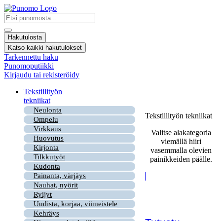
Mene
sisältöön
Search
...
Hakutulosta
Katso kaikki hakutulokset
Tarkennettu haku
Punomoputiikki
Kirjaudu tai rekisteröidy
Tekstiilityön
tekniikat
Neulonta
Tekstiilityön tekniikat
Ompelu
Virkkaus
Valitse alakategoria
Huovutus
viemällä hiiri
Kirjonta
vasemmalla olevien
Tilkkutyöt
painikkeiden päälle.
Kudonta
Painanta, värjäys
Nauhat, nyörit
Ryijyt
Uudista, korjaa, viimeistele
Kehräys