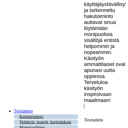
käyttäjäystävällisy
ja tarkennettu
hakutoiminto
auttavat sinua
löytämään
monipuolisia
sisältöjä entistä
helpommin ja
nopeammin.
Käsityön
ammattilaiset ovat
apunasi uutta
oppiessa.
Tervetuloa
käsityön
inspiroivaan
maailmaan!
Teoriatieto
Kuluttajatieto
Teoriatieto
Tehtäviä, testejä, harjoituksia
Materiaalitieto