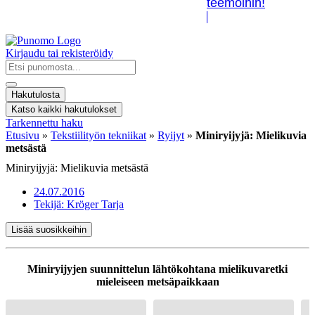
teemoihin!
Kirjaudu tai rekisteröidy
Search
...
Hakutulosta
Katso kaikki hakutulokset
Tarkennettu haku
Etusivu
»
Tekstiilityön tekniikat
»
Ryijyt
»
Miniryijyjä: Mielikuvia
metsästä
Miniryijyjä: Mielikuvia metsästä
24.07.2016
Tekijä:
Kröger Tarja
Lisää suosikkeihin
Miniryijyjen suunnittelun lähtökohtana mielikuvaretki
mieleiseen metsäpaikkaan