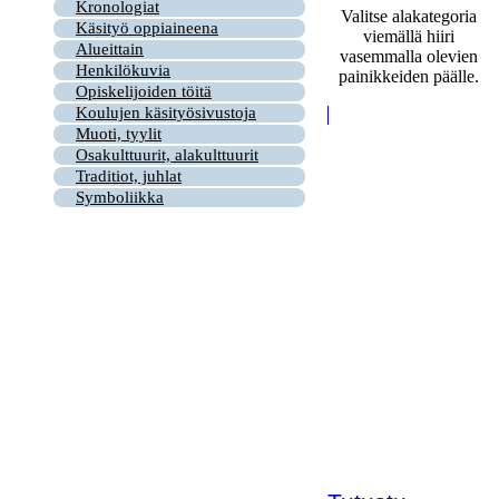
Kronologiat
Valitse alakategoria
Käsityö oppiaineena
viemällä hiiri
Alueittain
vasemmalla olevien
Henkilökuvia
painikkeiden päälle.
Opiskelijoiden töitä
Koulujen käsityösivustoja
Muoti, tyylit
Osakulttuurit, alakulttuurit
Traditiot, juhlat
Symboliikka