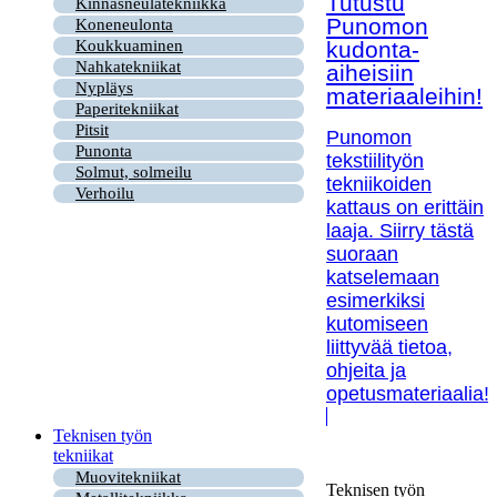
Tutustu
Kinnasneulatekniikka
Punomon
Koneneulonta
kudonta-
Koukkuaminen
Nahkatekniikat
aiheisiin
Nypläys
materiaaleihin!
Paperitekniikat
Pitsit
Punomon
Punonta
tekstiilityön
Solmut, solmeilu
tekniikoiden
Verhoilu
kattaus on erittäin
laaja. Siirry tästä
suoraan
katselemaan
esimerkiksi
kutomiseen
liittyvää tietoa,
ohjeita ja
opetusmateriaalia!
Teknisen työn
tekniikat
Muovitekniikat
Teknisen työn