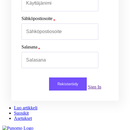
Sähköpostiosoite
Salasana
Rekisteröidy
Sign In
Luo artikkeli
Suosikit
Asetukset