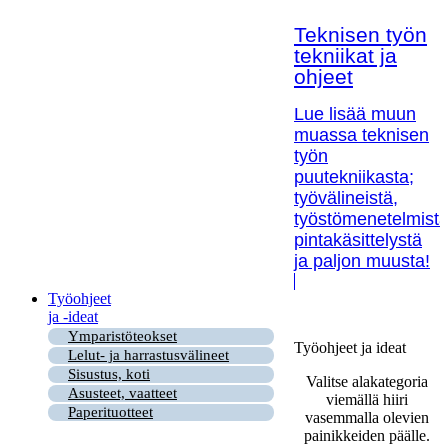
Teknisen työn
tekniikat ja
ohjeet
Lue lisää muun
muassa teknisen
työn
puutekniikasta;
työvälineistä,
työstömenetelmistä
pintakäsittelystä
ja paljon muusta!
Työohjeet
ja -ideat
Ymparistöteokset
Työohjeet ja ideat
Lelut- ja harrastusvälineet
Sisustus, koti
Valitse alakategoria
Asusteet, vaatteet
viemällä hiiri
Paperituotteet
vasemmalla olevien
painikkeiden päälle.