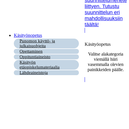
suunnittelumenetel
liittyen. Tutustu
suunnittelun eri
mahdollisuuksiin
täältä!
Käsityönopetus
Punomon käyttö- ja
Käsityöopetus
julkaisuohjeita
Opettaminen
Valitse alakategoria
Oppituntiaineisto
viemällä hiiri
Käsityön
vasemmalla olevien
etäopiskelumateriaalia
painikkeiden päälle.
Lähdeaineistoja