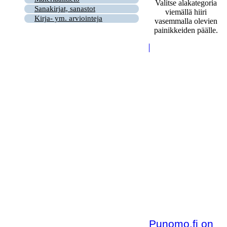
Valitse alakategoria
Sanakirjat, sanastot
viemällä hiiri
Kirja- ym. arviointeja
vasemmalla olevien
painikkeiden päälle.
Punomo.fi on