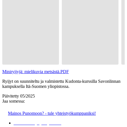
Miniryijyjä: mielikuvia metsästä.PDF
Ryijyt on suunniteltu ja valmistettu Kudonta-kurssilla Savonlinnan
kampuksella Itä-Suomen yliopistossa.
Päivitetty 05/2025
Jaa somessa:
Mainos Punomoon? - tule yhteistyökumppaniksi!
Mediakortti ja yhteystiedot