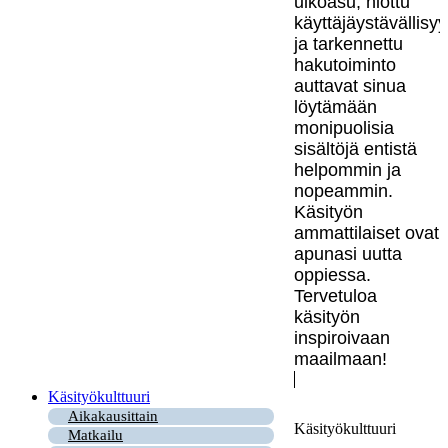
ulkoasu, hiottu
käyttäjäystävällisy
ja tarkennettu
hakutoiminto
auttavat sinua
löytämään
monipuolisia
sisältöjä entistä
helpommin ja
nopeammin.
Käsityön
ammattilaiset ovat
apunasi uutta
oppiessa.
Tervetuloa
käsityön
inspiroivaan
maailmaan!
Käsityökulttuuri
Aikakausittain
Käsityökulttuuri
Matkailu