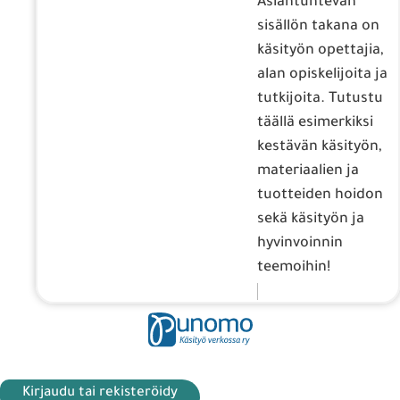
Asiantuntevan
sisällön takana on
käsityön opettajia,
alan opiskelijoita ja
tutkijoita. Tutustu
täällä esimerkiksi
kestävän käsityön,
materiaalien ja
tuotteiden hoidon
sekä käsityön ja
hyvinvoinnin
teemoihin!
Kirjaudu tai rekisteröidy