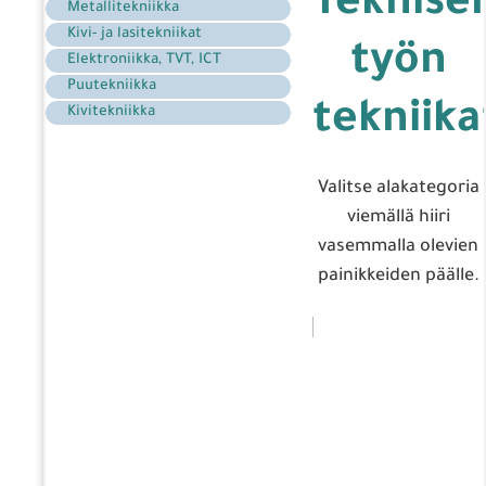
Teknise
Metallitekniikka
Kivi- ja lasitekniikat
työn
Elektroniikka, TVT, ICT
Puutekniikka
tekniika
Kivitekniikka
Valitse alakategoria
viemällä hiiri
vasemmalla olevien
painikkeiden päälle.