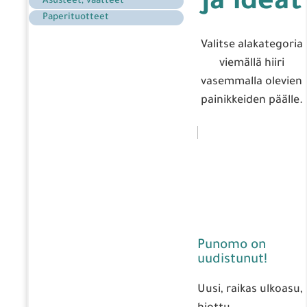
ja ideat
Asusteet, vaatteet
Paperituotteet
Valitse alakategoria
viemällä hiiri
vasemmalla olevien
painikkeiden päälle.
Punomo on
uudistunut!
Uusi, raikas ulkoasu,