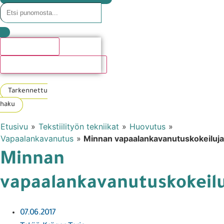
Hakutulosta
Katso kaikki hakutulokset
Tarkennettu
haku
Etusivu
»
Tekstiilityön tekniikat
»
Huovutus
»
Vapaalankavanutus
»
Minnan vapaalankavanutuskokeiluja
Minnan
vapaalankavanutuskokeil
07.06.2017