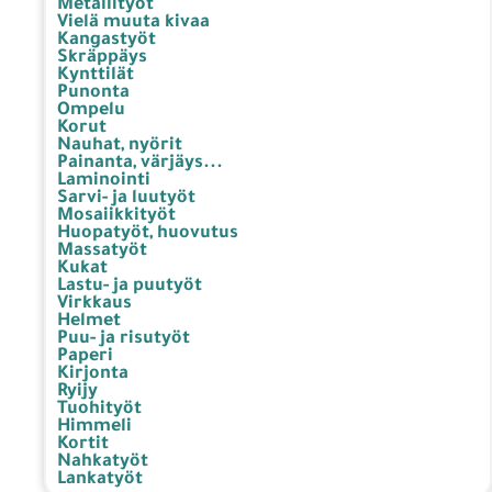
Metallityöt
Vielä muuta kivaa
Kangastyöt
Skräppäys
Kynttilät
Punonta
Ompelu
Korut
Nauhat, nyörit
Painanta, värjäys...
Laminointi
Sarvi- ja luutyöt
Mosaiikkityöt
Huopatyöt, huovutus
Massatyöt
Kukat
Lastu- ja puutyöt
Virkkaus
Helmet
Puu- ja risutyöt
Paperi
Kirjonta
Ryijy
Tuohityöt
Himmeli
Kortit
Nahkatyöt
Lankatyöt