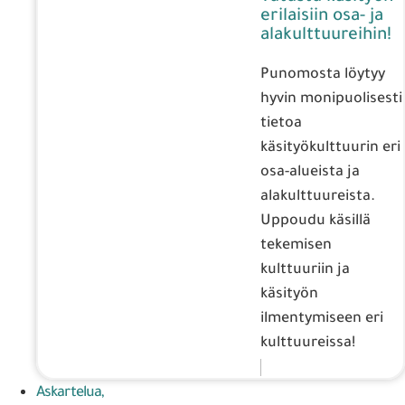
erilaisiin osa- ja
alakulttuureihin!
Punomosta löytyy
hyvin monipuolisesti
tietoa
käsityökulttuurin eri
osa-alueista ja
alakulttuureista.
Uppoudu käsillä
tekemisen
kulttuuriin ja
käsityön
ilmentymiseen eri
kulttuureissa!
Askartelua,