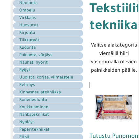
Neulonta
Tekstiil
Ompelu
Virkkaus
tekniika
Huovutus
Kirjonta
Tilkkutyöt
Valitse alakategoria
Kudonta
viemällä hiiri
Painanta, värjäys
vasemmalla olevien
Nauhat, nyörit
Ryijyt
painikkeiden päälle.
Uudista, korjaa, viimeistele
Kehräys
Kinnasneulatekniikka
Koneneulonta
Koukkuaminen
Nahkatekniikat
Nypläys
Paperitekniikat
Tutustu Punomon
Pitsit