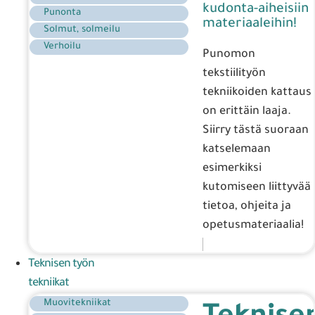
kudonta-aiheisiin
Punonta
materiaaleihin!
Solmut, solmeilu
Verhoilu
Punomon
tekstiilityön
tekniikoiden kattaus
on erittäin laaja.
Siirry tästä suoraan
katselemaan
esimerkiksi
kutomiseen liittyvää
tietoa, ohjeita ja
opetusmateriaalia!
Teknisen työn
tekniikat
Muovitekniikat