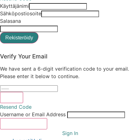
Käyttäjänimi
Sähköpostiosoite
Salasana
Rekisteröidy
Sign In
Verify Your Email
We have sent a 6-digit verification code to your email.
Please enter it below to continue.
Verify
Resend Code
Username or Email Address
Reset Password
Sign In