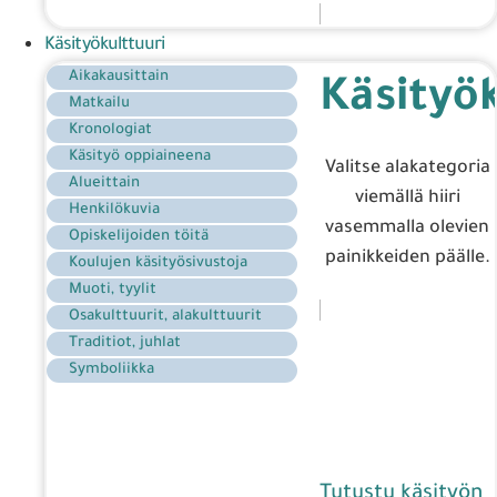
Käsityökulttuuri
Aikakausittain
Käsityök
Matkailu
Kronologiat
Käsityö oppiaineena
Valitse alakategoria
Alueittain
viemällä hiiri
Henkilökuvia
vasemmalla olevien
Opiskelijoiden töitä
painikkeiden päälle.
Koulujen käsityösivustoja
Muoti, tyylit
Osakulttuurit, alakulttuurit
Traditiot, juhlat
Symboliikka
Tutustu käsityön