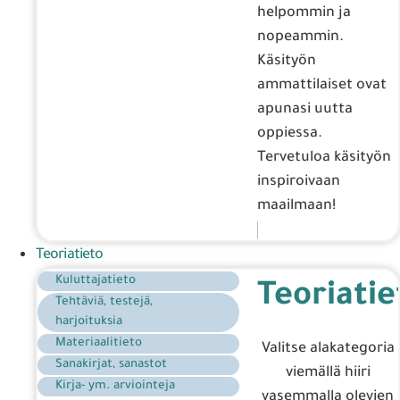
helpommin ja
nopeammin.
Käsityön
ammattilaiset ovat
apunasi uutta
oppiessa.
Tervetuloa käsityön
inspiroivaan
maailmaan!
Teoriatieto
Kuluttajatieto
Teoriatie
Tehtäviä, testejä,
harjoituksia
Materiaalitieto
Valitse alakategoria
Sanakirjat, sanastot
viemällä hiiri
Kirja- ym. arviointeja
vasemmalla olevien