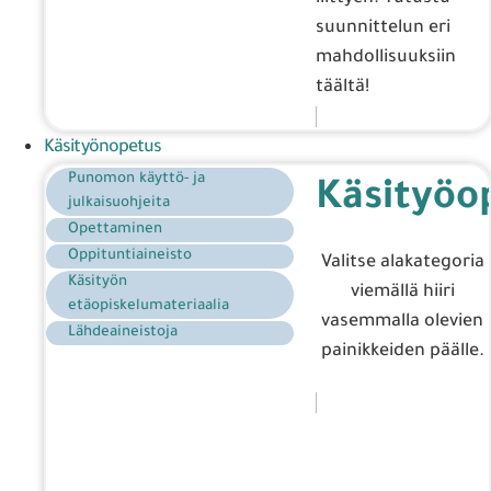
suunnittelun eri
mahdollisuuksiin
täältä!
Käsityönopetus
Punomon käyttö- ja
Käsityöo
julkaisuohjeita
Opettaminen
Oppituntiaineisto
Valitse alakategoria
Käsityön
viemällä hiiri
etäopiskelumateriaalia
vasemmalla olevien
Lähdeaineistoja
painikkeiden päälle.