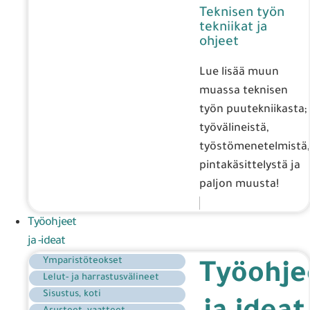
Teknisen työn
tekniikat ja
ohjeet
Lue lisää muun
muassa teknisen
työn puutekniikasta;
työvälineistä,
työstömenetelmistä,
pintakäsittelystä ja
paljon muusta!
Työohjeet
ja -ideat
Ymparistöteokset
Työohje
Lelut- ja harrastusvälineet
Sisustus, koti