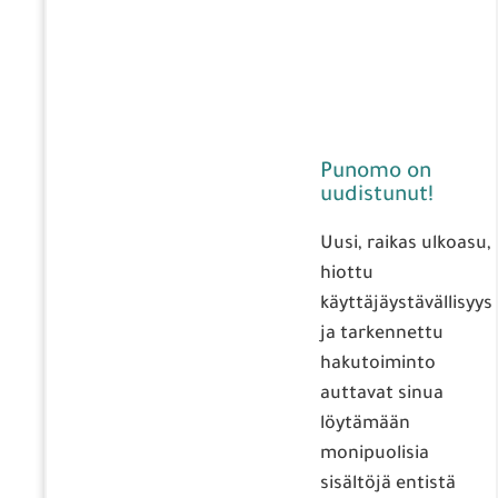
Punomo on
uudistunut!
Uusi, raikas ulkoasu,
hiottu
käyttäjäystävällisyys
ja tarkennettu
hakutoiminto
auttavat sinua
löytämään
monipuolisia
sisältöjä entistä