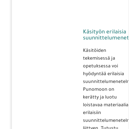
Käsityön erilaisia
suunnittelumenet
Käsitöiden
tekemisessä ja
opetuksessa voi
hyödyntää erilaisia
suunnittelumenetelm
Punomoon on
kerätty ja luotu
loistavaa materiaalia
erilaisiin
suunnittelumenetelm
liittyen. Tutustu