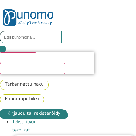
Hakutulosta
Katso kaikki hakutulokset
Tarkennettu haku
Punomoputiikki
Kirjaudu tai rekisteröidy
Tekstiilityön
tekniikat