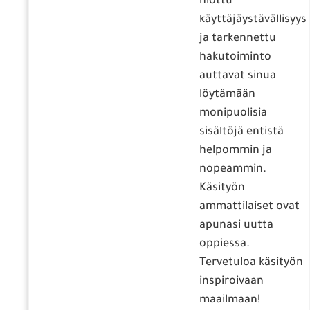
hiottu
käyttäjäystävällisyys
ja tarkennettu
hakutoiminto
auttavat sinua
löytämään
monipuolisia
sisältöjä entistä
helpommin ja
nopeammin.
Käsityön
ammattilaiset ovat
apunasi uutta
oppiessa.
Tervetuloa käsityön
inspiroivaan
maailmaan!