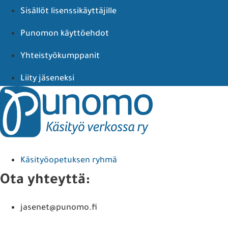
Sisällöt lisenssikäyttäjille
Punomon käyttöehdot
Yhteistyökumppanit
Liity jäseneksi
Käsityöopetuksen ryhmä
Ota yhteyttä:
jasenet@punomo.fi