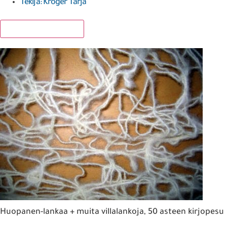
Tekijä:
Kröger Tarja
Lisää suosikkeihin
Huopanen-lankaa + muita villalankoja, 50 asteen kirjopesu