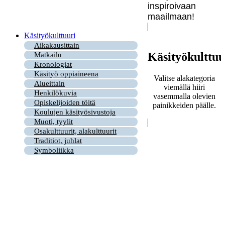
inspiroivaan
maailmaan!
Käsityökulttuuri
Aikakausittain
Käsityökulttuu
Matkailu
Kronologiat
Käsityö oppiaineena
Valitse alakategoria
Alueittain
viemällä hiiri
Henkilökuvia
vasemmalla olevien
Opiskelijoiden töitä
painikkeiden päälle.
Koulujen käsityösivustoja
Muoti, tyylit
Osakulttuurit, alakulttuurit
Traditiot, juhlat
Symboliikka