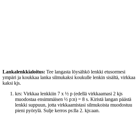
Lankalenkkialoitus:
Tee langasta löysähkö lenkki etusormesi
ympäri ja koukkaa lanka silmukaksi koukulle lenkin sisältä, virkkaa
kaksi kjs.
krs: Virkkaa lenkkiin 7 x ½ p (edellä virkkaamasi 2 kjs
muodostaa ensimmäisen ½ p:n) = 8 s. Kiristä langan päästä
lenkki suppuun, jotta virkkaamistasi silmukoista muodostuu
pieni pyörylä. Sulje kerros ps:lla 2. kjs:aan.