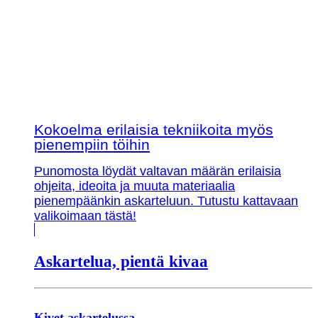
Kokoelma erilaisia tekniikoita myös
pienempiin töihin
Punomosta löydät valtavan määrän erilaisia
ohjeita, ideoita ja muuta materiaalia
pienempäänkin askarteluun. Tutustu kattavaan
valikoimaan tästä!
Askartelua, pientä kivaa
Kivet askartelussa