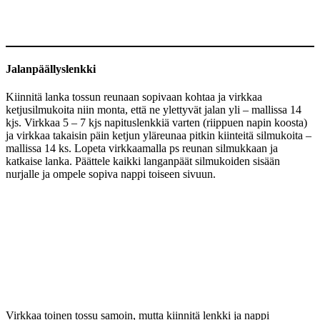
Jalanpäällyslenkki
Kiinnitä lanka tossun reunaan sopivaan kohtaa ja virkkaa
ketjusilmukoita niin monta, että ne ylettyvät jalan yli – mallissa 14
kjs. Virkkaa 5 – 7 kjs napituslenkkiä varten (riippuen napin koosta)
ja virkkaa takaisin päin ketjun yläreunaa pitkin kiinteitä silmukoita –
mallissa 14 ks. Lopeta virkkaamalla ps reunan silmukkaan ja
katkaise lanka. Päättele kaikki langanpäät silmukoiden sisään
nurjalle ja ompele sopiva nappi toiseen sivuun.
Virkkaa toinen tossu samoin, mutta kiinnitä lenkki ja nappi