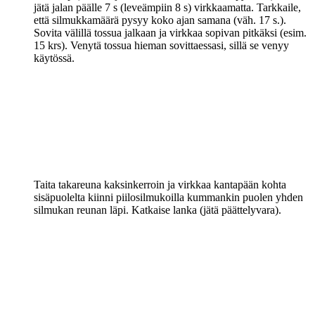
jätä jalan päälle 7 s (leveämpiin 8 s) virkkaamatta. Tarkkaile,
että silmukkamäärä pysyy koko ajan samana (väh. 17 s.).
Sovita välillä tossua jalkaan ja virkkaa sopivan pitkäksi (esim.
15 krs). Venytä tossua hieman sovittaessasi, sillä se venyy
käytössä.
Taita takareuna kaksinkerroin ja virkkaa kantapään kohta
sisäpuolelta kiinni piilosilmukoilla kummankin puolen yhden
silmukan reunan läpi. Katkaise lanka (jätä päättelyvara).