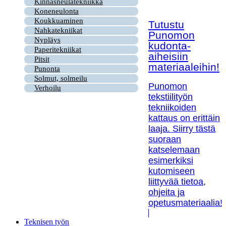
Kinnasneulatekniikka
Koneneulonta
Koukkuaminen
Tutustu
Nahkatekniikat
Punomon
Nypläys
kudonta-
Paperitekniikat
aiheisiin
Pitsit
materiaaleihin!
Punonta
Solmut, solmeilu
Punomon
Verhoilu
tekstiilityön
tekniikoiden
kattaus on erittäin
laaja. Siirry tästä
suoraan
katselemaan
esimerkiksi
kutomiseen
liittyvää tietoa,
ohjeita ja
opetusmateriaalia!
Teknisen työn