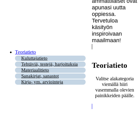
ammattilaiset ovat
apunasi uutta
oppiessa.
Tervetuloa
käsityön
inspiroivaan
maailmaan!
Teoriatieto
Kuluttajatieto
Teoriatieto
Tehtäviä, testejä, harjoituksia
Materiaalitieto
Sanakirjat, sanastot
Valitse alakategoria
Kirja- ym. arviointeja
viemällä hiiri
vasemmalla olevien
painikkeiden päälle.