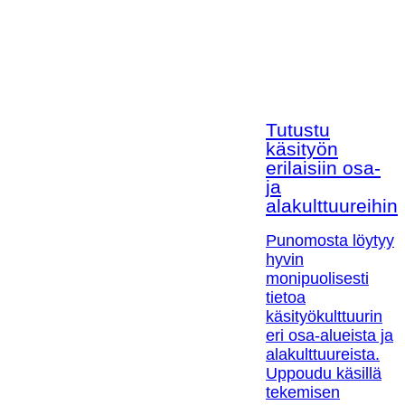
Tutustu
käsityön
erilaisiin osa-
ja
alakulttuureihin!
Punomosta löytyy
hyvin
monipuolisesti
tietoa
käsityökulttuurin
eri osa-alueista ja
alakulttuureista.
Uppoudu käsillä
tekemisen