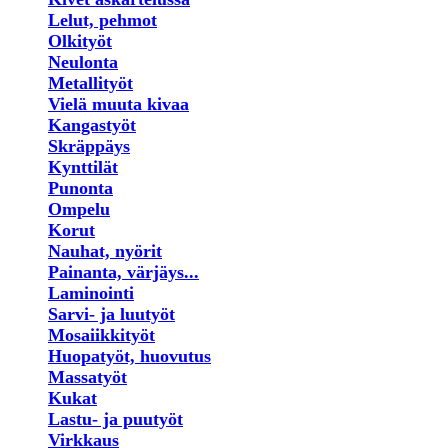
Lelut, pehmot
Olkityöt
Neulonta
Metallityöt
Vielä muuta kivaa
Kangastyöt
Skräppäys
Kynttilät
Punonta
Ompelu
Korut
Nauhat, nyörit
Painanta, värjäys...
Laminointi
Sarvi- ja luutyöt
Mosaiikkityöt
Huopatyöt, huovutus
Massatyöt
Kukat
Lastu- ja puutyöt
Virkkaus