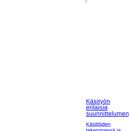
Käsityön
erilaisia
suunnittelumen
Käsitöiden
tekemisessä ja