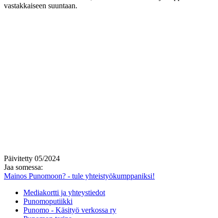
vastakkaiseen suuntaan.
Päivitetty 05/2024
Jaa somessa:
Mainos Punomoon? - tule yhteistyökumppaniksi!
Mediakortti ja yhteystiedot
Punomoputiikki
Punomo - Käsityö verkossa ry