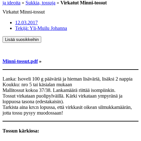
ja ideoita
»
Sukkia, tossuja
»
Virkatut Minni-tossut
Virkatut Minni-tossut
12.03.2017
Tekijä:
Yli-Muilu Johanna
Lisää suosikkeihin
Minni-tossut.pdf
»
Lanka: Isoveli 100 g pääväriä ja hieman lisäväriä, lisäksi 2 nappia
Koukku: nro 5 tai käsialan mukaan
Mallitossut kokoa 37/38. Lankamäärä riittää isompiinkin.
Tossut virkataan puolipylväillä. Kärki virkataan ympyränä ja
loppuosa tasona (edestakaisin).
Tarkista aina krs:n lopussa, että virkkasit oikean silmukkamäärän,
jotta tossu pysyy muodossaan!
Tossun kärkiosa: