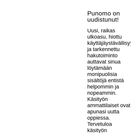
Punomo on
uudistunut!
Uusi, raikas
ulkoasu, hiottu
käyttäjäystävällisy
ja tarkennettu
hakutoiminto
auttavat sinua
löytämään
monipuolisia
sisältöjä entistä
helpommin ja
nopeammin.
Käsityön
ammattilaiset ovat
apunasi uutta
oppiessa.
Tervetuloa
käsityön