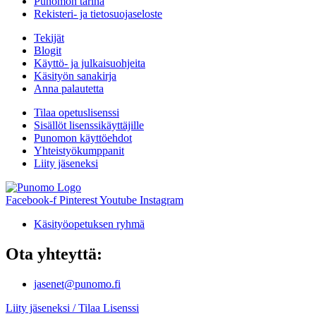
Punomon tarina
Rekisteri- ja tietosuojaseloste
Tekijät
Blogit
Käyttö- ja julkaisuohjeita
Käsityön sanakirja
Anna palautetta
Tilaa opetuslisenssi
Sisällöt lisenssikäyttäjille
Punomon käyttöehdot
Yhteistyökumppanit
Liity jäseneksi
Facebook-f
Pinterest
Youtube
Instagram
Käsityöopetuksen ryhmä
Ota yhteyttä:
jasenet@punomo.fi
Liity jäseneksi / Tilaa Lisenssi