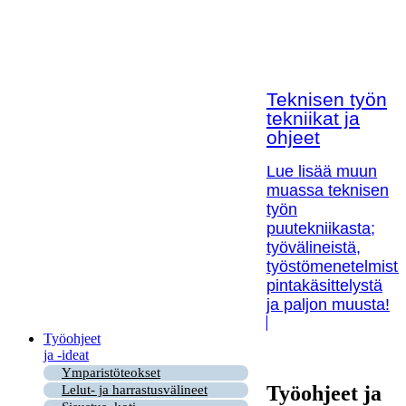
Teknisen työn
tekniikat ja
ohjeet
Lue lisää muun
muassa teknisen
työn
puutekniikasta;
työvälineistä,
työstömenetelmistä
pintakäsittelystä
ja paljon muusta!
Työohjeet
ja -ideat
Ymparistöteokset
Työohjeet ja
Lelut- ja harrastusvälineet