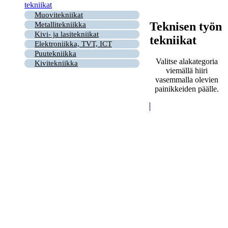
tekniikat
Muovitekniikat
Teknisen työn
Metallitekniikka
Kivi- ja lasitekniikat
tekniikat
Elektroniikka, TVT, ICT
Puutekniikka
Valitse alakategoria
Kivitekniikka
viemällä hiiri
vasemmalla olevien
painikkeiden päälle.