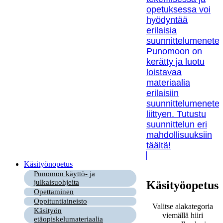
opetuksessa voi
hyödyntää
erilaisia
suunnittelumenetel
Punomoon on
kerätty ja luotu
loistavaa
materiaalia
erilaisiin
suunnittelumenetel
liittyen. Tutustu
suunnittelun eri
mahdollisuuksiin
täältä!
Käsityönopetus
Punomon käyttö- ja
julkaisuohjeita
Käsityöopetus
Opettaminen
Oppituntiaineisto
Valitse alakategoria
Käsityön
viemällä hiiri
etäopiskelumateriaalia