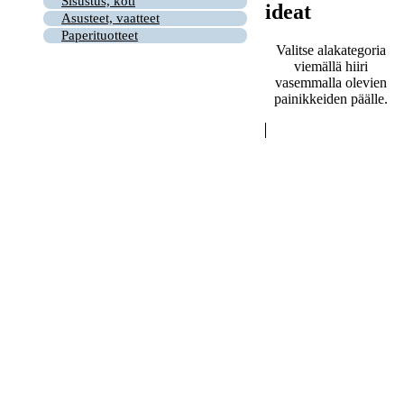
Sisustus, koti
ideat
Asusteet, vaatteet
Paperituotteet
Valitse alakategoria
viemällä hiiri
vasemmalla olevien
painikkeiden päälle.