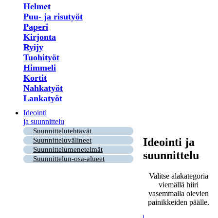
Helmet
Puu- ja risutyöt
Paperi
Kirjonta
Ryijy
Tuohityöt
Himmeli
Kortit
Nahkatyöt
Lankatyöt
Ideointi
ja suunnittelu
Suunnittelutehtävät
Ideointi ja
Suunnitteluvälineet
Suunnittelumenetelmät
suunnittelu
Suunnittelun-osa-alueet
Valitse alakategoria
viemällä hiiri
vasemmalla olevien
painikkeiden päälle.