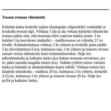
Tossun reunan viimeistely
Kiinnitä lanka keskelle taakse (kantapään yläpuolelle) vetämällä se
koukulla reunan läpi. Virkkaa 1 kjs ja ala virkata kiinteitä silmukoita
reunaa pitkin niin, että reunasta tulee sopivan tiukka (esim. 3 ks
kahden ½p-kerroksen matkalle) – mallitossussa on virkattu 21 ks
sivulle. Kulmakohdassa virkkaa 2 ks yhteen ja keskelle jalan päälle
5 ks (leveämmissä 6 ks), kulmassa taas 2 ks yhteen ja toiseen sivuun
saman verran silmukoita kuin ensimmäiseenkin. Sulje krs
piilosilmukalla ja katkaise lanka (jos haluat reunasta erivärisen, jos
et: jatka samalla langalla toinen krs). Vaihda työhön toisen värinen
lanka ja kiinnitä se aloituskohtaan kuten edellä. Virkkaa toinen krs
kiinteitä silmukoita – mallissa 20 ks, kulmassa 2 ks yhteen, keskellä
4 (5) ks, kulmassa 2 ks yhteen ja toiseen sivuun 20 ks. Sulje krs
ps:lla ja katkaise lanka.