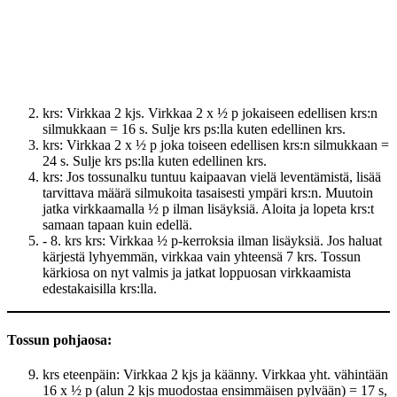
krs: Virkkaa 2 kjs. Virkkaa 2 x ½ p jokaiseen edellisen krs:n
silmukkaan = 16 s. Sulje krs ps:lla kuten edellinen krs.
krs: Virkkaa 2 x ½ p joka toiseen edellisen krs:n silmukkaan =
24 s. Sulje krs ps:lla kuten edellinen krs.
krs: Jos tossunalku tuntuu kaipaavan vielä leventämistä, lisää
tarvittava määrä silmukoita tasaisesti ympäri krs:n. Muutoin
jatka virkkaamalla ½ p ilman lisäyksiä. Aloita ja lopeta krs:t
samaan tapaan kuin edellä.
- 8. krs krs: Virkkaa ½ p-kerroksia ilman lisäyksiä. Jos haluat
kärjestä lyhyemmän, virkkaa vain yhteensä 7 krs. Tossun
kärkiosa on nyt valmis ja jatkat loppuosan virkkaamista
edestakaisilla krs:lla.
Tossun pohjaosa:
krs eteenpäin: Virkkaa 2 kjs ja käänny. Virkkaa yht. vähintään
16 x ½ p (alun 2 kjs muodostaa ensimmäisen pylvään) = 17 s,