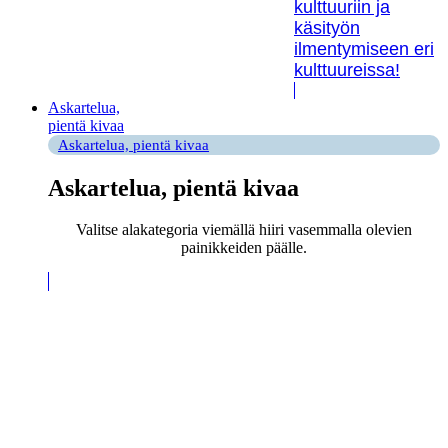
kulttuuriin ja
käsityön
ilmentymiseen eri
kulttuureissa!
Askartelua,
pientä kivaa
Askartelua, pientä kivaa
Askartelua, pientä kivaa
Valitse alakategoria viemällä hiiri vasemmalla olevien
painikkeiden päälle.