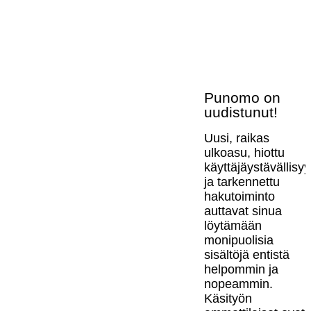
Punomo on
uudistunut!
Uusi, raikas
ulkoasu, hiottu
käyttäjäystävällisy
ja tarkennettu
hakutoiminto
auttavat sinua
löytämään
monipuolisia
sisältöjä entistä
helpommin ja
nopeammin.
Käsityön