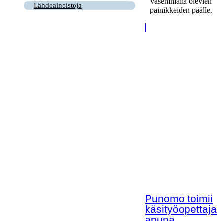
vasemmalla olevien
Lähdeaineistoja
painikkeiden päälle.
Punomo toimii
käsityöopettaja
apuna