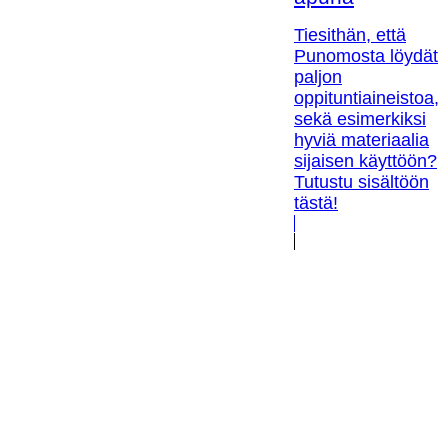
Tiesithän, että
Punomosta löydät
paljon
oppituntiaineistoa,
sekä esimerkiksi
hyviä materiaalia
sijaisen käyttöön?
Tutustu sisältöön
tästä!