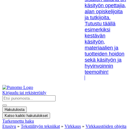
käsityön opettajia,
alan opiskelijoita
ja tutkijoita.
Tutustu täällä
esimerkiksi
kestävän
käsityön,
materiaalien ja
tuotteiden hoidon
sekä käsityön ja
hyvinvoinnin
teemoihin!
Kirjaudu tai rekisteröidy
Search
...
Hakutulosta
Katso kaikki hakutulokset
Tarkennettu haku
Etusivu
»
Tekstiilityön tekniikat
»
Virkkaus
»
Virkkaustöiden ohjeita