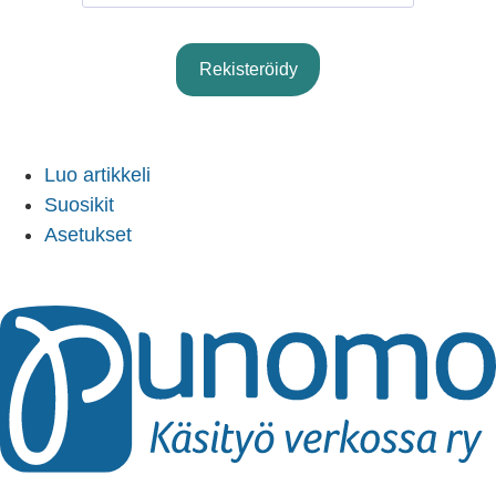
Rekisteröidy
Sign In
Luo artikkeli
Suosikit
Asetukset