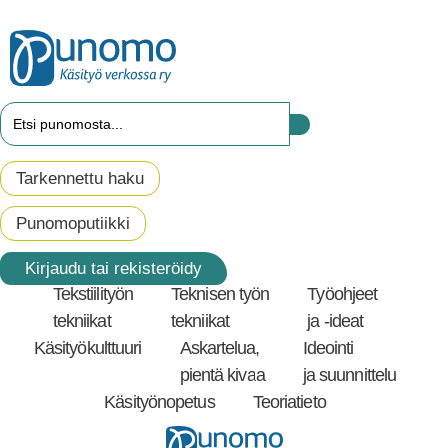
Tarkennettu haku
Punomoputiikki
Kirjaudu tai rekisteröidy
Tekstiilityön
Teknisen työn
Työohjeet
tekniikat
tekniikat
ja -ideat
Käsityökulttuuri
Askartelua,
Ideointi
pientä kivaa
ja suunnittelu
Käsityönopetus
Teoriatieto