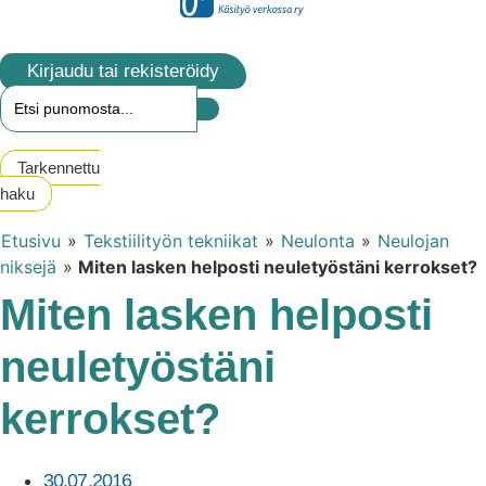
Kirjaudu tai rekisteröidy
Tarkennettu
haku
Etusivu
»
Tekstiilityön tekniikat
»
Neulonta
»
Neulojan
niksejä
»
Miten lasken helposti neuletyöstäni kerrokset?
Miten lasken helposti
neuletyöstäni
kerrokset?
30.07.2016