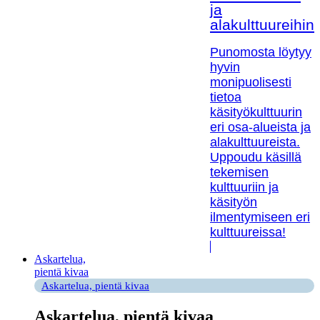
ja
alakulttuureihin!
Punomosta löytyy
hyvin
monipuolisesti
tietoa
käsityökulttuurin
eri osa-alueista ja
alakulttuureista.
Uppoudu käsillä
tekemisen
kulttuuriin ja
käsityön
ilmentymiseen eri
kulttuureissa!
Askartelua,
pientä kivaa
Askartelua, pientä kivaa
Askartelua, pientä kivaa