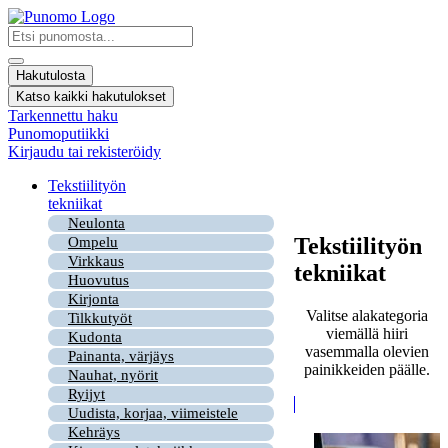
Mene
sisältöön
Search
...
Hakutulosta
Katso kaikki hakutulokset
Tarkennettu haku
Punomoputiikki
Kirjaudu tai rekisteröidy
Tekstiilityön
tekniikat
Neulonta
Tekstiilityön
Ompelu
Virkkaus
tekniikat
Huovutus
Kirjonta
Valitse alakategoria
Tilkkutyöt
viemällä hiiri
Kudonta
vasemmalla olevien
Painanta, värjäys
painikkeiden päälle.
Nauhat, nyörit
Ryijyt
Uudista, korjaa, viimeistele
Kehräys