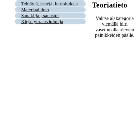
Teoriatieto
Tehtäviä, testejä, harjoituksia
Materiaalitieto
Sanakirjat, sanastot
Valitse alakategoria
Kirja- ym. arviointeja
viemällä hiiri
vasemmalla olevien
painikkeiden päälle.