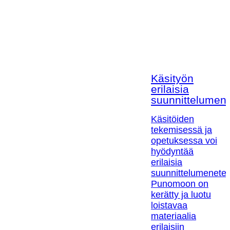
Käsityön
erilaisia
suunnittelumen
Käsitöiden
tekemisessä ja
opetuksessa voi
hyödyntää
erilaisia
suunnittelumenetel
Punomoon on
kerätty ja luotu
loistavaa
materiaalia
erilaisiin