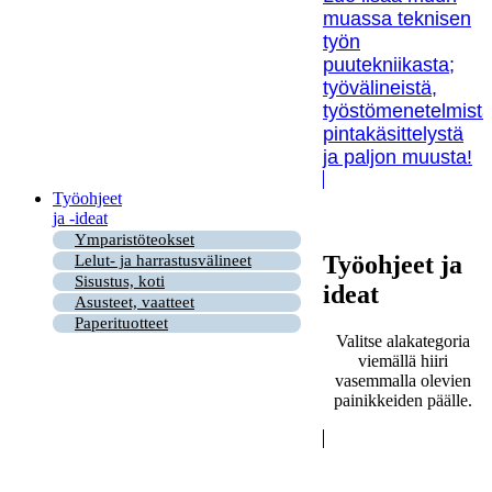
muassa teknisen
työn
puutekniikasta;
työvälineistä,
työstömenetelmistä
pintakäsittelystä
ja paljon muusta!
Työohjeet
ja -ideat
Ymparistöteokset
Työohjeet ja
Lelut- ja harrastusvälineet
Sisustus, koti
ideat
Asusteet, vaatteet
Paperituotteet
Valitse alakategoria
viemällä hiiri
vasemmalla olevien
painikkeiden päälle.