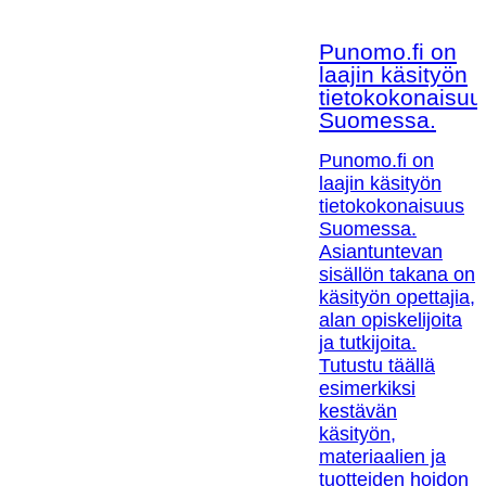
Punomo.fi on
laajin käsityön
tietokokonaisuu
Suomessa.
Punomo.fi on
laajin käsityön
tietokokonaisuus
Suomessa.
Asiantuntevan
sisällön takana on
käsityön opettajia,
alan opiskelijoita
ja tutkijoita.
Tutustu täällä
esimerkiksi
kestävän
käsityön,
materiaalien ja
tuotteiden hoidon