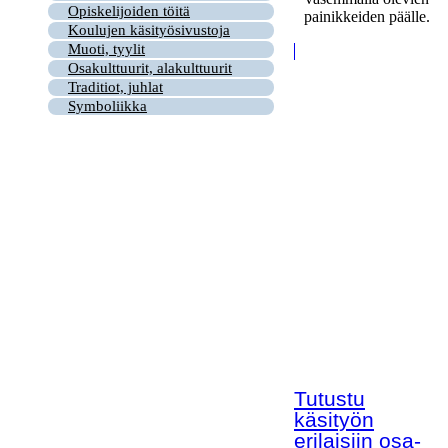
Opiskelijoiden töitä
painikkeiden päälle.
Koulujen käsityösivustoja
Muoti, tyylit
Osakulttuurit, alakulttuurit
Traditiot, juhlat
Symboliikka
Tutustu
käsityön
erilaisiin osa-