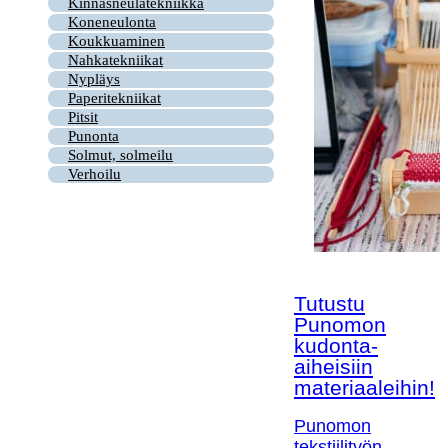
Kinnasneulatekniikka
Koneneulonta
Koukkuaminen
Nahkatekniikat
Nypläys
Paperitekniikat
Pitsit
Punonta
Solmut, solmeilu
Verhoilu
Tutustu
Punomon
kudonta-
aiheisiin
materiaaleihin!
Punomon
tekstiilityön