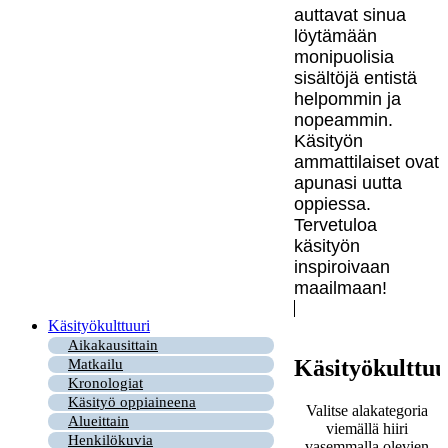
auttavat sinua
löytämään
monipuolisia
sisältöjä entistä
helpommin ja
nopeammin.
Käsityön
ammattilaiset ovat
apunasi uutta
oppiessa.
Tervetuloa
käsityön
inspiroivaan
maailmaan!
Käsityökulttuuri
Aikakausittain
Käsityökulttuu
Matkailu
Kronologiat
Käsityö oppiaineena
Valitse alakategoria
Alueittain
viemällä hiiri
Henkilökuvia
vasemmalla olevien