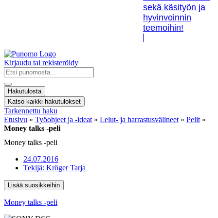
sekä käsityön ja
hyvinvoinnin
teemoihin!
Kirjaudu tai rekisteröidy
Search
...
Hakutulosta
Katso kaikki hakutulokset
Tarkennettu haku
Etusivu
»
Työohjeet ja -ideat
»
Lelut- ja harrastusvälineet
»
Pelit
»
Money talks -peli
Money talks -peli
24.07.2016
Tekijä:
Kröger Tarja
Lisää suosikkeihin
Money talks -peli