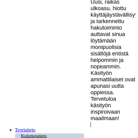
Uusi, raikas
ulkoasu, hiottu
käyttäjäystävällisy
ja tarkennettu
hakutoiminto
auttavat sinua
löytämään
monipuolisia
sisältöjä entistä
helpommin ja
nopeammin.
Käsityön
ammattilaiset ovat
apunasi uutta
oppiessa.
Tervetuloa
käsityön
inspiroivaan
maailmaan!
Teoriatieto
Kuluttajatieto