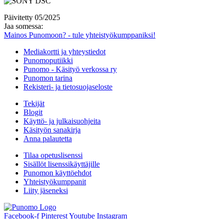
Päivitetty 05/2025
Jaa somessa:
Mainos Punomoon? - tule yhteistyökumppaniksi!
Mediakortti ja yhteystiedot
Punomoputiikki
Punomo - Käsityö verkossa ry
Punomon tarina
Rekisteri- ja tietosuojaseloste
Tekijät
Blogit
Käyttö- ja julkaisuohjeita
Käsityön sanakirja
Anna palautetta
Tilaa opetuslisenssi
Sisällöt lisenssikäyttäjille
Punomon käyttöehdot
Yhteistyökumppanit
Liity jäseneksi
Facebook-f
Pinterest
Youtube
Instagram