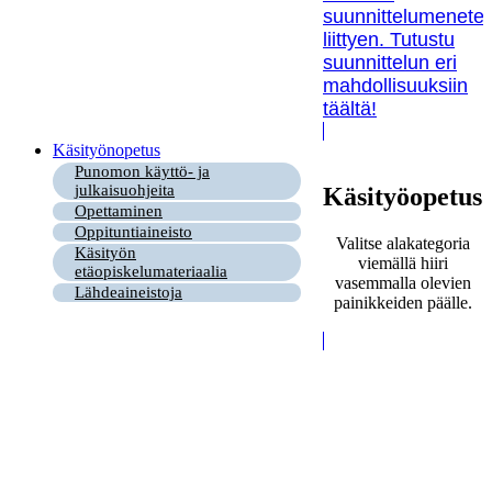
suunnittelumenetel
liittyen. Tutustu
suunnittelun eri
mahdollisuuksiin
täältä!
Käsityönopetus
Punomon käyttö- ja
julkaisuohjeita
Käsityöopetus
Opettaminen
Oppituntiaineisto
Valitse alakategoria
Käsityön
viemällä hiiri
etäopiskelumateriaalia
vasemmalla olevien
Lähdeaineistoja
painikkeiden päälle.