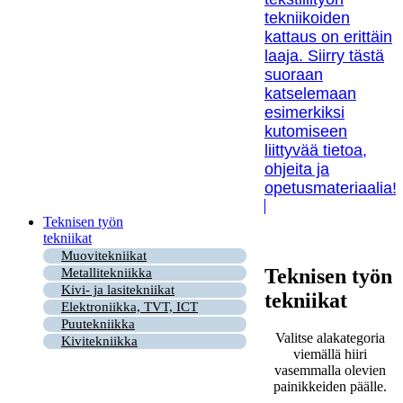
tekniikoiden
kattaus on erittäin
laaja. Siirry tästä
suoraan
katselemaan
esimerkiksi
kutomiseen
liittyvää tietoa,
ohjeita ja
opetusmateriaalia!
Teknisen työn
tekniikat
Muovitekniikat
Teknisen työn
Metallitekniikka
Kivi- ja lasitekniikat
tekniikat
Elektroniikka, TVT, ICT
Puutekniikka
Valitse alakategoria
Kivitekniikka
viemällä hiiri
vasemmalla olevien
painikkeiden päälle.