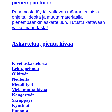
pienempiin töihin
Punomosta löydät valtavan määrän erilaisia
ohjeita, ideoita ja muuta materiaalia
pienempäänkin askarteluun. Tutustu kattavaan
valikoimaan tästä!
Askartelua, pientä kivaa
Kivet askartelussa
Lelut, pehmot
Olkityöt
Neulonta
Metallityöt
Vielä muuta kivaa
Kangastyöt
Skräppäys
Kynttilät
Punonta