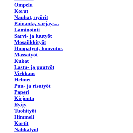
Ompelu
Korut
Nauhat, nyörit
Painanta, värjäys...
Laminointi
Sarvi- ja luutyöt
Mosaiikkityöt
Huopatyöt, huovutus
Massatyöt
Kukat
Lastu- ja puutyöt
Virkkaus
Helmet
Puu- ja risutyöt
Paperi
Kirjonta
Ryijy
Tuohityöt
Himmeli
Kortit
Nahkatyöt