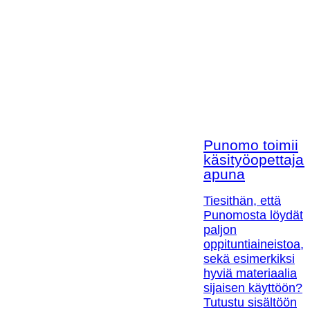
Punomo toimii
käsityöopettaja
apuna
Tiesithän, että
Punomosta löydät
paljon
oppituntiaineistoa,
sekä esimerkiksi
hyviä materiaalia
sijaisen käyttöön?
Tutustu sisältöön