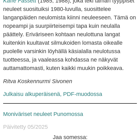
Kaffe Fassett
(1985; 1988), joka teki tämän tyyppiset
neuleet suosituiksi 1980-luvulla, suosittelee
langanpäiden neulomista kiinni neuleeseen. Tämä on
nopeampi ja suurpiirteisempi tapa kuin neulalla
päättely. Eriväriseen kohtaan neulottuna langat
kuitenkin kuultavat silmukoiden lomasta oikealle
puolelle varsinkin löyhällä käsialalla neulotussa
tuotteessa, ja vaaleassa kohdassa ne näkyvät
auttamattomasti, kuten kaikki muukin poikkeava.
Ritva Koskennurmi Sivonen
Julkaisu alkuperäisenä, PDF-muodossa
Moniväriset neuleet Punomossa
Päivitetty 05/2025
Jaa somessa: