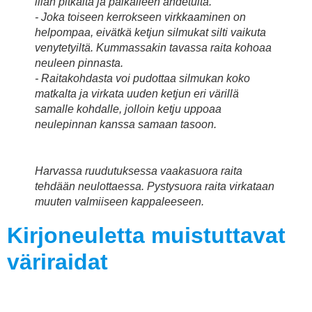
liian pitkältä ja paikalleen ahdetulta.
- Joka toiseen kerrokseen virkkaaminen on
helpompaa, eivätkä ketjun silmukat silti vaikuta
venytetyiltä. Kummassakin tavassa raita kohoaa
neuleen pinnasta.
- Raitakohdasta voi pudottaa silmukan koko
matkalta ja virkata uuden ketjun eri värillä
samalle kohdalle, jolloin ketju uppoaa
neulepinnan kanssa samaan tasoon.
Harvassa ruudutuksessa vaakasuora raita
tehdään neulottaessa. Pystysuora raita virkataan
muuten valmiiseen kappaleeseen.
Kirjoneuletta muistuttavat
väriraidat