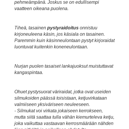
pehmeämpänä. Joskus se on edullisempi
vaatteen oikeana puolena.
Tiheä, tasainen
pystyraidoitus
onnistuu
kirjoneuleena käsin, jos käsiala on tasainen.
Paremmin kuin käsinneulontaan pystyt kirjoraidat
luontuvat kuitenkin koneneulontaan.
Nurjan puolen tasaiset lankajuoksut muistuttavat
kangaspintaa.
Ohuet pystysuorat väriraidat, jotka ovat useiden
silmukoiden päässä toisistaan, ketjuvirkataan
valmiiseen yksiväriseen neuleeseen.
- Silmukat voi virkata jokaiseen kerrokseen,
mutta siitä saattaa tulla vähän kiemurteleva ketju,
joka vaikuttaa vastaavan kerrosmäärään nähden