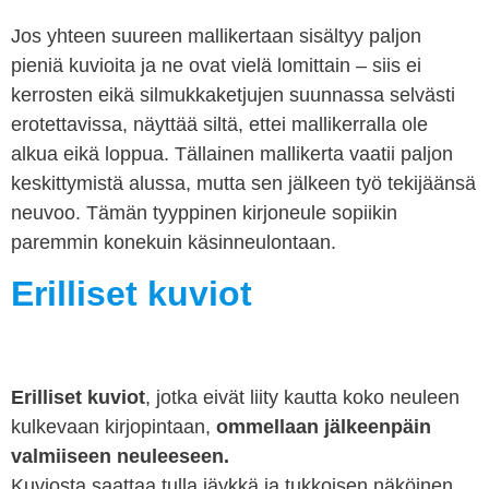
Jos yhteen suureen mallikertaan sisältyy paljon
pieniä kuvioita ja ne ovat vielä lomittain – siis ei
kerrosten eikä silmukkaketjujen suunnassa selvästi
erotettavissa, näyttää siltä, ettei mallikerralla ole
alkua eikä loppua. Tällainen mallikerta vaatii paljon
keskittymistä alussa, mutta sen jälkeen työ tekijäänsä
neuvoo. Tämän tyyppinen kirjoneule sopiikin
paremmin konekuin käsinneulontaan.
Erilliset kuviot
Erilliset kuviot
, jotka eivät liity kautta koko neuleen
kulkevaan kirjopintaan,
ommellaan jälkeenpäin
valmiiseen neuleeseen.
Kuviosta saattaa tulla jäykkä ja tukkoisen näköinen