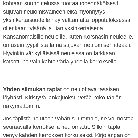
kohtaan suunnittelussa tuottaa todennäköisesti
sujuvan neulomisvaiheen eikä myönnytys
yksinkertaisuudelle näy välttämättä lopputuloksessa
ollenkaan tylsänä ja liian yksinkertaisena.
Kansanomaisille neuleille, kuten Korsnäsin neuleelle,
on usein tyypillistä tämä sujuvan neulomisen ideaali.
Hyvinkin värikylläisissä neuleissa on tarkkaan
katsottuna vain kahta väriä yhdellä kerroksella.
Yhden silmukan täplät
on neulottava tasaisen
löyhästi. Kiristyvä lankajuoksu vetää koko täplän
näkymättömiin.
Jos täplistä halutaan vähän suurempia, ne voi nostaa
seuraavalla kerroksella neulomatta. Silloin täplä
venyy kahden kerroksen korkuiseksi. Kirjolangan on