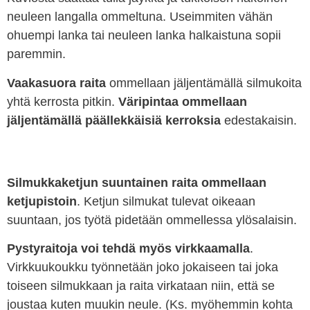
neuleen langalla ommeltuna. Useimmiten vähän
ohuempi lanka tai neuleen lanka halkaistuna sopii
paremmin.
Vaakasuora raita
ommellaan jäljentämällä silmukoita
yhtä kerrosta pitkin.
Väripintaa ommellaan
jäljentämällä päällekkäisiä kerroksia
edestakaisin.
Silmukkaketjun suuntainen raita ommellaan
ketjupistoin
. Ketjun silmukat tulevat oikeaan
suuntaan, jos työtä pidetään ommellessa ylösalaisin.
Pystyraitoja voi tehdä myös virkkaamalla
.
Virkkuukoukku työnnetään joko jokaiseen tai joka
toiseen silmukkaan ja raita virkataan niin, että se
joustaa kuten muukin neule. (Ks. myöhemmin kohta