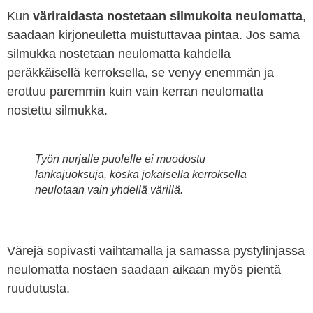
Kun
väriraidasta nostetaan silmukoita neulomatta
,
saadaan kirjoneuletta muistuttavaa pintaa. Jos sama
silmukka nostetaan neulomatta kahdella
peräkkäisellä kerroksella, se venyy enemmän ja
erottuu paremmin kuin vain kerran neulomatta
nostettu silmukka.
Työn nurjalle puolelle ei muodostu
lankajuoksuja, koska jokaisella kerroksella
neulotaan vain yhdellä värillä.
Värejä sopivasti vaihtamalla ja samassa pystylinjassa
neulomatta nostaen saadaan aikaan myös pientä
ruudutusta.