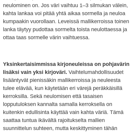
neulominen on. Jos väri vaihtuu 1–3 silmukan välein,
kahta lankaa voi pitää yhtä aikaa sormella ja neuloa
kumpaakin vuorollaan. Leveissä mallikerroissa toinen
lanka täytyy pudottaa sormelta toista neulottaessa ja
ottaa taas sormelle värin vaihtuessa.
Yksinkertaisimmissa kirjoneuleissa on pohjavärin
lisäksi vain yksi kirjoväri.
Vaihtelumahdollisuudet
lisääntyvät pienissäkin mallikerroissa ja neuleesta
tulee elävää, kun käytetään eri värejä peräkkäisillä
kerroksilla. Sekä neulomisen että tasaisen
lopputuloksen kannalta samalla kerroksella on
kuitenkin edullisinta käyttää vain kahta väriä. Tämä
saattaa tuntua ikävältä rajoitukselta mallien
suunnittelun suhteen, mutta keskittyminen tähän