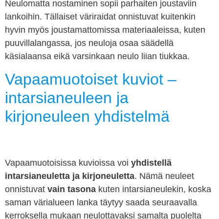
Neulomatta nostaminen sopii parhaiten joustaviin
lankoihin. Tällaiset väriraidat onnistuvat kuitenkin
hyvin myös joustamattomissa materiaaleissa, kuten
puuvillalangassa, jos neuloja osaa säädellä
käsialaansa eikä varsinkaan neulo liian tiukkaa.
Vapaamuotoiset kuviot –
intarsianeuleen ja
kirjoneuleen yhdistelmä
Vapaamuotoisissa kuvioissa voi
yhdistellä
intarsianeuletta ja kirjoneuletta
. Nämä neuleet
onnistuvat
vain tasona
kuten intarsianeulekin, koska
saman värialueen lanka täytyy saada seuraavalla
kerroksella mukaan neulottavaksi samalta puolelta