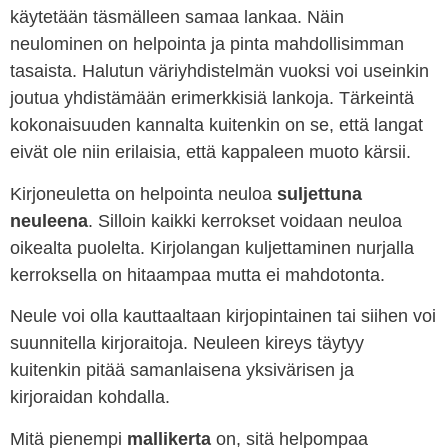
käytetään täsmälleen samaa lankaa. Näin
neulominen on helpointa ja pinta mahdollisimman
tasaista. Halutun väriyhdistelmän vuoksi voi useinkin
joutua yhdistämään erimerkkisiä lankoja. Tärkeintä
kokonaisuuden kannalta kuitenkin on se, että langat
eivät ole niin erilaisia, että kappaleen muoto kärsii.
Kirjoneuletta on helpointa neuloa
suljettuna
neuleena
. Silloin kaikki kerrokset voidaan neuloa
oikealta puolelta. Kirjolangan kuljettaminen nurjalla
kerroksella on hitaampaa mutta ei mahdotonta.
Neule voi olla kauttaaltaan kirjopintainen tai siihen voi
suunnitella kirjoraitoja. Neuleen kireys täytyy
kuitenkin pitää samanlaisena yksivärisen ja
kirjoraidan kohdalla.
Mitä pienempi
mallikerta
on, sitä helpompaa