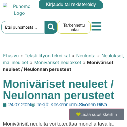
Kirjaudu tai rekisteröidy
Tarkennettu
haku
Etusivu
»
Tekstiilityön tekniikat
»
Neulonta
»
Neulokset,
mallineuleet
»
Moniväriset neulokset
»
Moniväriset
neuleet / Neulonnan perusteet
Moniväriset neuleet /
Neulonnan perusteet
24.07.2024
Tekijä:
Koskennurmi-Sivonen Ritva
Lisää suosikkeihin
Monivärisiä neuleita voi toteuttaa monella tavalla.