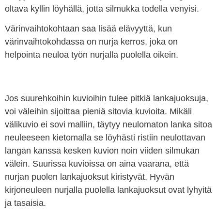
oltava kyllin löyhällä, jotta silmukka todella venyisi.
Värinvaihtokohtaan saa lisää elävyyttä, kun
värinvaihtokohdassa on nurja kerros, joka on
helpointa neuloa työn nurjalla puolella oikein.
Jos suurehkoihin kuvioihin tulee pitkiä lankajuoksuja,
voi väleihin sijoittaa pieniä sitovia kuvioita. Mikäli
välikuvio ei sovi malliin, täytyy neulomaton lanka sitoa
neuleeseen kietomalla se löyhästi ristiin neulottavan
langan kanssa kesken kuvion noin viiden silmukan
välein. Suurissa kuvioissa on aina vaarana, että
nurjan puolen lankajuoksut kiristyvät. Hyvän
kirjoneuleen nurjalla puolella lankajuoksut ovat lyhyitä
ja tasaisia.