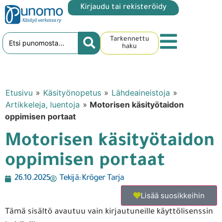
Kirjaudu tai rekisteröidy
Tarkennettu
haku
Etusivu
»
Käsityönopetus
»
Lähdeaineistoja
»
Artikkeleja, luentoja
»
Motorisen käsityötaidon
oppimisen portaat
Motorisen käsityötaidon
oppimisen portaat
26.10.2025
Tekijä:
Kröger Tarja
Lisää suosikkeihin
Tämä sisältö avautuu vain kirjautuneille käyttölisenssin