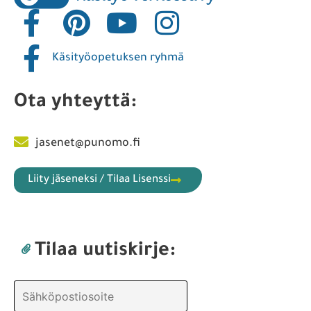
Käsityöopetuksen ryhmä
Ota yhteyttä:
jasenet@punomo.fi
Liity jäseneksi / Tilaa Lisenssi
Tilaa uutiskirje: