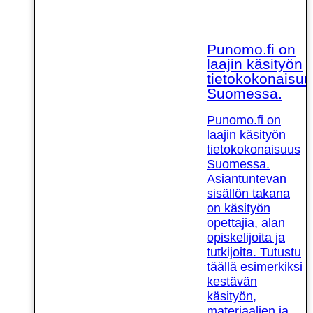
Punomo.fi on
laajin käsityön
tietokokonaisuu
Suomessa.
Punomo.fi on
laajin käsityön
tietokokonaisuus
Suomessa.
Asiantuntevan
sisällön takana
on käsityön
opettajia, alan
opiskelijoita ja
tutkijoita. Tutustu
täällä esimerkiksi
kestävän
käsityön,
materiaalien ja