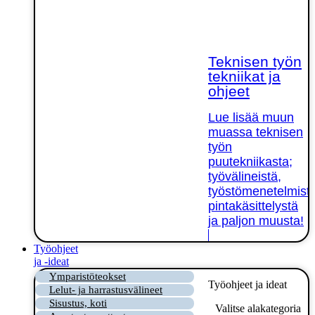
Teknisen työn
tekniikat ja
ohjeet
Lue lisää muun
muassa teknisen
työn
puutekniikasta;
työvälineistä,
työstömenetelmistä
pintakäsittelystä
ja paljon muusta!
Työohjeet
ja -ideat
Ymparistöteokset
Työohjeet ja ideat
Lelut- ja harrastusvälineet
Sisustus, koti
Valitse alakategoria