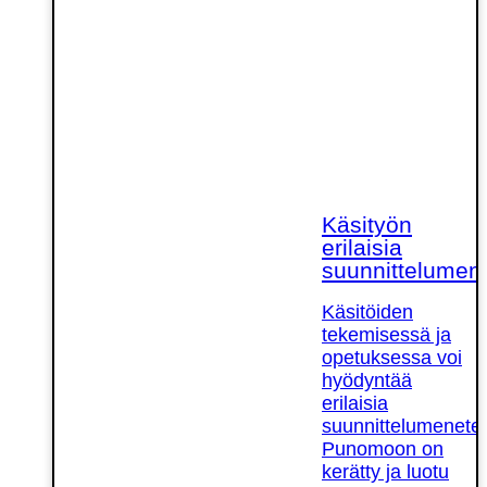
Käsityön
erilaisia
suunnittelumen
Käsitöiden
tekemisessä ja
opetuksessa voi
hyödyntää
erilaisia
suunnittelumenetel
Punomoon on
kerätty ja luotu