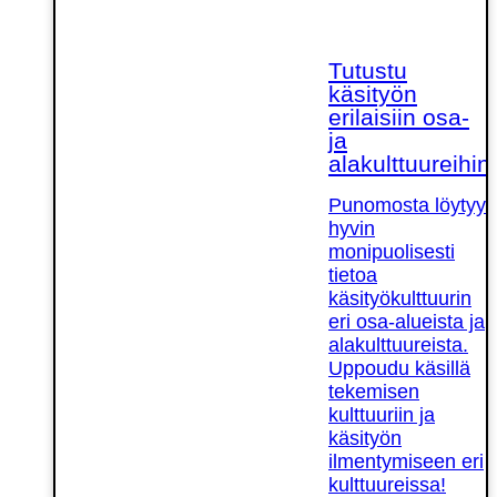
Tutustu
käsityön
erilaisiin osa-
ja
alakulttuureihin!
Punomosta löytyy
hyvin
monipuolisesti
tietoa
käsityökulttuurin
eri osa-alueista ja
alakulttuureista.
Uppoudu käsillä
tekemisen
kulttuuriin ja
käsityön
ilmentymiseen eri
kulttuureissa!