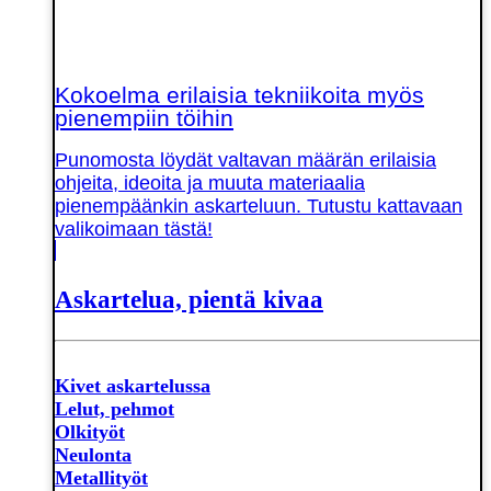
Kokoelma erilaisia tekniikoita myös
pienempiin töihin
Punomosta löydät valtavan määrän erilaisia
ohjeita, ideoita ja muuta materiaalia
pienempäänkin askarteluun. Tutustu kattavaan
valikoimaan tästä!
Askartelua, pientä kivaa
Kivet askartelussa
Lelut, pehmot
Olkityöt
Neulonta
Metallityöt