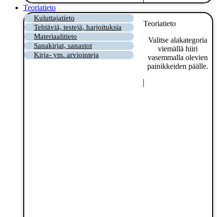
Teoriatieto
Kuluttajatieto
Teoriatieto
Tehtäviä, testejä, harjoituksia
Materiaalitieto
Valitse alakategoria
Sanakirjat, sanastot
viemällä hiiri
Kirja- ym. arviointeja
vasemmalla olevien
painikkeiden päälle.