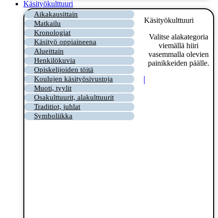
Käsityökulttuuri
Aikakausittain
Käsityökulttuuri
Matkailu
Kronologiat
Valitse alakategoria
Käsityö oppiaineena
viemällä hiiri
Alueittain
vasemmalla olevien
Henkilökuvia
painikkeiden päälle.
Opiskelijoiden töitä
Koulujen käsityösivustoja
Muoti, tyylit
Osakulttuurit, alakulttuurit
Traditiot, juhlat
Symboliikka