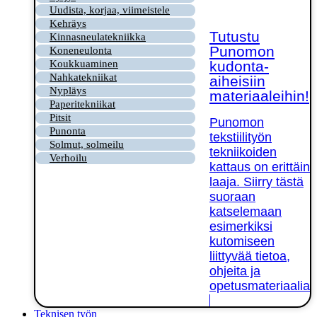
Uudista, korjaa, viimeistele
Kehräys
Tutustu
Kinnasneulatekniikka
Punomon
Koneneulonta
kudonta-
Koukkuaminen
Nahkatekniikat
aiheisiin
Nypläys
materiaaleihin!
Paperitekniikat
Pitsit
Punomon
Punonta
tekstiilityön
Solmut, solmeilu
tekniikoiden
Verhoilu
kattaus on erittäin
laaja. Siirry tästä
suoraan
katselemaan
esimerkiksi
kutomiseen
liittyvää tietoa,
ohjeita ja
opetusmateriaalia!
Teknisen työn