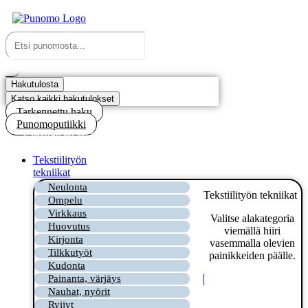
Mene
sisältöön
Search
...
Hakutulosta
Katso kaikki hakutulokset
Tarkennettu haku
Punomoputiikki
Kirjaudu tai rekisteröidy
Tekstiilityön
tekniikat
Neulonta
Tekstiilityön tekniikat
Ompelu
Virkkaus
Valitse alakategoria
Huovutus
viemällä hiiri
Kirjonta
vasemmalla olevien
Tilkkutyöt
painikkeiden päälle.
Kudonta
Painanta, värjäys
Nauhat, nyörit
Ryijyt