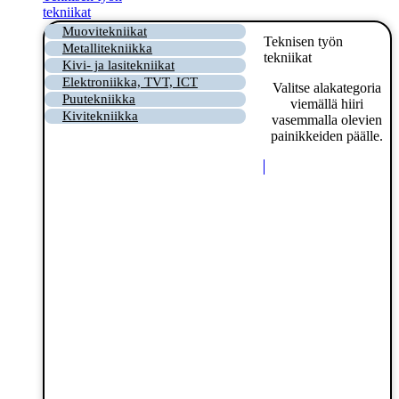
tekniikat
Muovitekniikat
Teknisen työn
Metallitekniikka
tekniikat
Kivi- ja lasitekniikat
Elektroniikka, TVT, ICT
Valitse alakategoria
Puutekniikka
viemällä hiiri
Kivitekniikka
vasemmalla olevien
painikkeiden päälle.