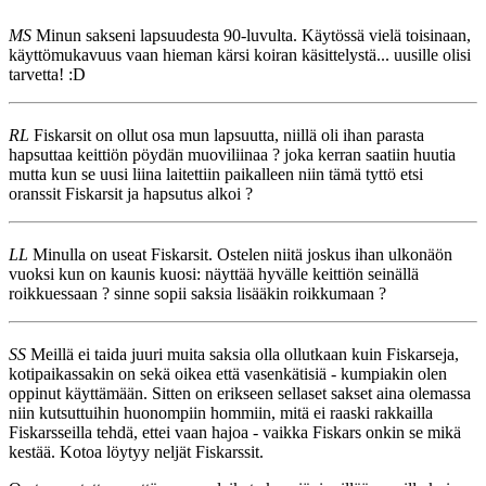
MS
Minun sakseni lapsuudesta 90-luvulta. Käytössä vielä toisinaan,
käyttömukavuus vaan hieman kärsi koiran käsittelystä... uusille olisi
tarvetta! :D
RL
Fiskarsit on ollut osa mun lapsuutta, niillä oli ihan parasta
hapsuttaa keittiön pöydän muoviliinaa ? joka kerran saatiin huutia
mutta kun se uusi liina laitettiin paikalleen niin tämä tyttö etsi
oranssit Fiskarsit ja hapsutus alkoi ?
LL
Minulla on useat Fiskarsit. Ostelen niitä joskus ihan ulkonäön
vuoksi kun on kaunis kuosi: näyttää hyvälle keittiön seinällä
roikkuessaan ? sinne sopii saksia lisääkin roikkumaan ?
SS
Meillä ei taida juuri muita saksia olla ollutkaan kuin Fiskarseja,
kotipaikassakin on sekä oikea että vasenkätisiä - kumpiakin olen
oppinut käyttämään. Sitten on erikseen sellaset sakset aina olemassa
niin kutsuttuihin huonompiin hommiin, mitä ei raaski rakkailla
Fiskarsseilla tehdä, ettei vaan hajoa - vaikka Fiskars onkin se mikä
kestää. Kotoa löytyy neljät Fiskarssit.