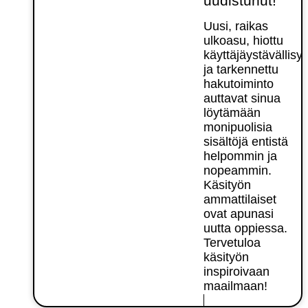
uudistunut!
Uusi, raikas
ulkoasu, hiottu
käyttäjäystävällisy
ja tarkennettu
hakutoiminto
auttavat sinua
löytämään
monipuolisia
sisältöjä entistä
helpommin ja
nopeammin.
Käsityön
ammattilaiset
ovat apunasi
uutta oppiessa.
Tervetuloa
käsityön
inspiroivaan
maailmaan!