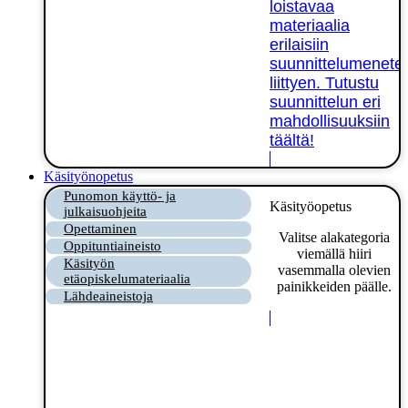
loistavaa
materiaalia
erilaisiin
suunnittelumenetel
liittyen. Tutustu
suunnittelun eri
mahdollisuuksiin
täältä!
Käsityönopetus
Punomon käyttö- ja
Käsityöopetus
julkaisuohjeita
Opettaminen
Valitse alakategoria
Oppituntiaineisto
viemällä hiiri
Käsityön
vasemmalla olevien
etäopiskelumateriaalia
painikkeiden päälle.
Lähdeaineistoja