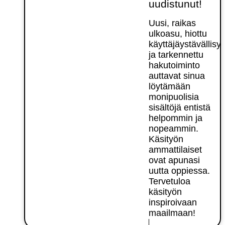
uudistunut!
Uusi, raikas
ulkoasu, hiottu
käyttäjäystävällisy
ja tarkennettu
hakutoiminto
auttavat sinua
löytämään
monipuolisia
sisältöjä entistä
helpommin ja
nopeammin.
Käsityön
ammattilaiset
ovat apunasi
uutta oppiessa.
Tervetuloa
käsityön
inspiroivaan
maailmaan!