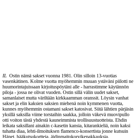
IL
Ostin nämä sakset vuonna 1981. Olin silloin 13-vuotias
vasenkätinen. Kolme vuotta myöhemmin muuan ystäväni piilotti ne
huumorintajuissaan kirjoituspöytäni alle - harrastimme käytännön
piloja - jossa ne olivat vuoden. Ostin sillä välin uudet sakset,
samanlaiset mutta väriltään kirkkaamman oranssit. Löysin vanhat
sakset ja elin kaksien saksien miehenä noin kymmenen vuotta,
kunnes myöhemmin ostamani sakset katosivat. Siitä lähtien pärjäsin
yksillä saksilla viime torstaihin saakka, jolloin väkevä muovipullo
otti voiton tästä yhdestä kauneimmista teollisuustuotteista. Ehdin
leikata saksillani ainakin c-kasetin kansia, kitarankieliä, noin kaksi
tuhatta diaa, lehti-ilmoituksen flamenco-konsertista jonne kutsuin
Hänet, hääkutsukortteja, äidinmaitokorvikepakkauksia,