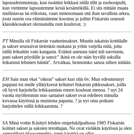
lapsuudenmuistoja, kun isoäitini leikkasi niillä tillit ja ruohosipulit,
kun vietimme lapsuutemme kesiä kesämökillä. Ei siis mitään maata
mullistavaa tai erikoista, vaan nimenomaan sitä ihan tavallista arkea,
josta suurin osa elämästämme koostuu ja joihin Fiskarsin oranssit
klassikkosakset olennaisilta osin kuuluvat. :)
PT
Minulla oli Fiskarsin vaatturinsakset. Muutin takaisin kotitilalle
ja sakset seurasivat tietenkin mukana ja yritin varjella niitä, jotta
niillä leikattiin vain kangasta. Eräänä aamuna isäni tuli navetasta,
pani sakset pöydälle ja sanoi:" ikinä en ole näin hyvillä saksilla
leikannut lehmien häntiä". Arvatkaa, hennoinko sanoa siihen mitään.
EH
Sain mun ekat "oikeat" sakset kun olin 6v. Mun edesmennyt
pappani toi mulle yllätyksenä keltaiset fiskarsin pikkusakset, joilla
oli hyvä harjoitella leikkaamista ennen kouluun menoa. ? nyt 24
vuotta myöhemmin nuo samaiset sakset ovat edelleen minulla
kovassa käytössä ja muistona papasta. ? ja nyt oma poikani
harjoittelee niillä leikkaamista. ?
SA
Minä voitin Käsityö lehden ompelukilpailussa 1985 Fiskarsin
kolmet sakset ja saksien teroittajan. Ne ovat vieläkin käytössä ja olen
ammatiltani tilausompelija, joten käyttöä on ollut.