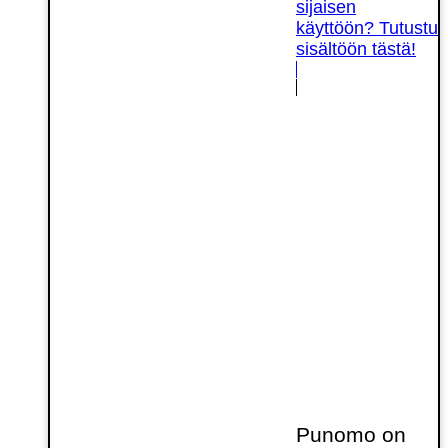
sijaisen
käyttöön? Tutustu
sisältöön tästä!
Punomo on