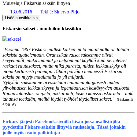
Muisteluja Fiskarsin saksiin liittyen
13.06.2016
Tekijä:
Sinervo Pirjo
Lisää suosikkeihin
Fiskarsin sakset - muotoilun klassikko
"Vuonna 1967 Fiskars mullisti kaiken, mitä maailmalla oli totuttu
saksista ajattelemaan. Oranssikahvaiset saksemme olivat
kevyemmät, mukavammat ja helpommat käyttää kuin perinteiset
raskaat rautasakset, mutta mikä parasta, niiden leikkauskyky oli
moninkertaisesti parempi. Tähän päivään mennessä Fiskarsin
saksia on myyty maailmalla jo yli miljardi.
Nykyään saksiamme arvostetaan maailmanlaajuisesti niiden
ylivoimaisen leikkauskyvyn ja legendaarisen kestävyyden ansiosta.
Ruoanvalmistus, ompelu, nikkarointi, lasten kanssa askartelu – mitä
tahansa teetkään, meiltä löydät työhösi täydelliset sakset."
(Fiskars.fi
6/2016)
Firkars järjesti Facebook-sivuilla kisan jossa osallistujilta
pyydettiin Fiskars-saksiin liittyviä muisteloja. Tässä joitakin
joille myös osuin palkintoja: