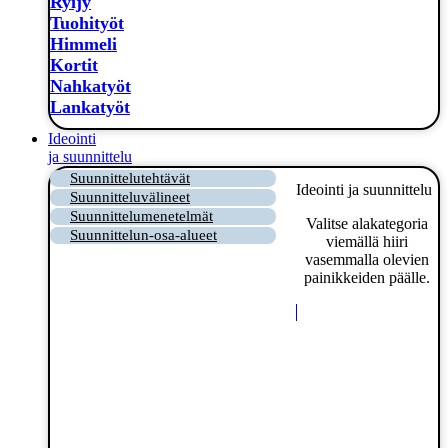
Ryijy
Tuohityöt
Himmeli
Kortit
Nahkatyöt
Lankatyöt
Ideointi
ja suunnittelu
Suunnittelutehtävät
Ideointi ja suunnittelu
Suunnitteluvälineet
Suunnittelumenetelmät
Valitse alakategoria
Suunnittelun-osa-alueet
viemällä hiiri
vasemmalla olevien
painikkeiden päälle.