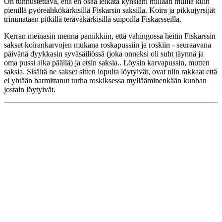
On tunnustettava, että en osaa leikata kynsiäni millään muilla kuin
pienillä pyöreähkökärkisillä Fiskarsin saksilla. Koira ja pikkujyrsijät
trimmataan pitkillä teräväkärkisillä suipoilla Fiskarsseilla.
Kerran meinasin mennä paniikkiin, että vahingossa heitin Fiskarssin
sakset koirankarvojen mukana roskapussiin ja roskiin - seuraavana
päivänä dyykkasin syväsäiliössä (joka onneksi oli suht täynnä ja
oma pussi aika päällä) ja etsin saksia.. Löysin karvapussin, mutten
saksia. Sisältä ne sakset sitten lopulta löytyivät, ovat niin rakkaat että
ei yhtään harmittanut turha roskiksessa myllääminenkään kunhan
jostain löytyivät.