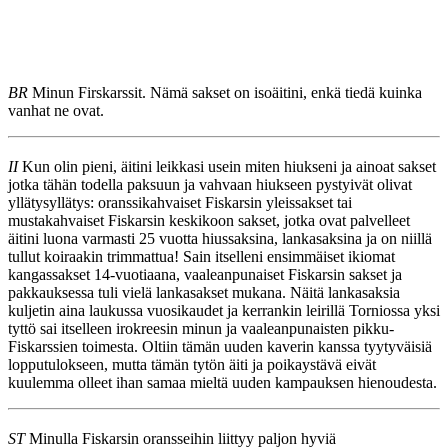
BR
Minun Firskarssit. Nämä sakset on isoäitini, enkä tiedä kuinka
vanhat ne ovat.
II
Kun olin pieni, äitini leikkasi usein miten hiukseni ja ainoat sakset
jotka tähän todella paksuun ja vahvaan hiukseen pystyivät olivat
yllätysyllätys: oranssikahvaiset Fiskarsin yleissakset tai
mustakahvaiset Fiskarsin keskikoon sakset, jotka ovat palvelleet
äitini luona varmasti 25 vuotta hiussaksina, lankasaksina ja on niillä
tullut koiraakin trimmattua! Sain itselleni ensimmäiset ikiomat
kangassakset 14-vuotiaana, vaaleanpunaiset Fiskarsin sakset ja
pakkauksessa tuli vielä lankasakset mukana. Näitä lankasaksia
kuljetin aina laukussa vuosikaudet ja kerrankin leirillä Torniossa yksi
tyttö sai itselleen irokreesin minun ja vaaleanpunaisten pikku-
Fiskarssien toimesta. Oltiin tämän uuden kaverin kanssa tyytyväisiä
lopputulokseen, mutta tämän tytön äiti ja poikaystävä eivät
kuulemma olleet ihan samaa mieltä uuden kampauksen hienoudesta.
ST
Minulla Fiskarsin oransseihin liittyy paljon hyviä