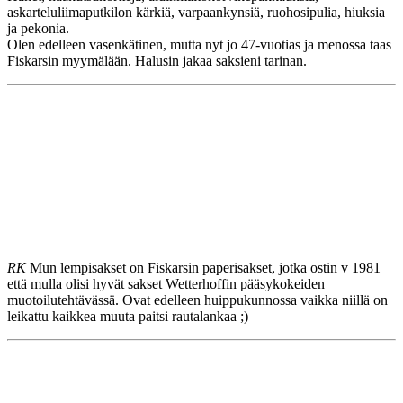
askarteluliimaputkilon kärkiä, varpaankynsiä, ruohosipulia, hiuksia
ja pekonia.
Olen edelleen vasenkätinen, mutta nyt jo 47-vuotias ja menossa taas
Fiskarsin myymälään. Halusin jakaa saksieni tarinan.
RK
Mun lempisakset on Fiskarsin paperisakset, jotka ostin v 1981
että mulla olisi hyvät sakset Wetterhoffin pääsykokeiden
muotoilutehtävässä. Ovat edelleen huippukunnossa vaikka niillä on
leikattu kaikkea muuta paitsi rautalankaa ;)