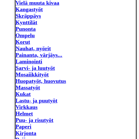
Vielä muuta kivaa
Kangastyöt
Skräppäys
Kynttilät
Punonta
Ompelu
Korut
Nauhat, nyörit
Painanta, värjäys...
Laminointi
Sarvi- ja luutyöt
Mosaiikkityöt
Huopatyöt, huovutus
Massatyöt
Kukat
Lastu- ja puutyöt
Virkkaus
Helmet
Puu- ja risutyöt
Paperi
Kirjonta