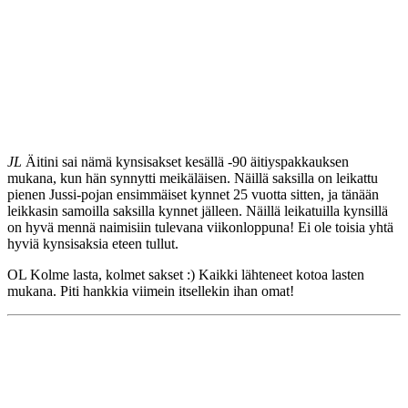
JL
Äitini sai nämä kynsisakset kesällä -90 äitiyspakkauksen
mukana, kun hän synnytti meikäläisen. Näillä saksilla on leikattu
pienen Jussi-pojan ensimmäiset kynnet 25 vuotta sitten, ja tänään
leikkasin samoilla saksilla kynnet jälleen. Näillä leikatuilla kynsillä
on hyvä mennä naimisiin tulevana viikonloppuna! Ei ole toisia yhtä
hyviä kynsisaksia eteen tullut.
OL Kolme lasta, kolmet sakset :) Kaikki lähteneet kotoa lasten
mukana. Piti hankkia viimein itsellekin ihan omat!