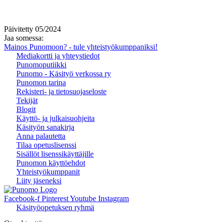
Päivitetty 05/2024
Jaa somessa:
Mainos Punomoon? - tule yhteistyökumppaniksi!
Mediakortti ja yhteystiedot
Punomoputiikki
Punomo - Käsityö verkossa ry
Punomon tarina
Rekisteri- ja tietosuojaseloste
Tekijät
Blogit
Käyttö- ja julkaisuohjeita
Käsityön sanakirja
Anna palautetta
Tilaa opetuslisenssi
Sisällöt lisenssikäyttäjille
Punomon käyttöehdot
Yhteistyökumppanit
Liity jäseneksi
Facebook-f
Pinterest
Youtube
Instagram
Käsityöopetuksen ryhmä