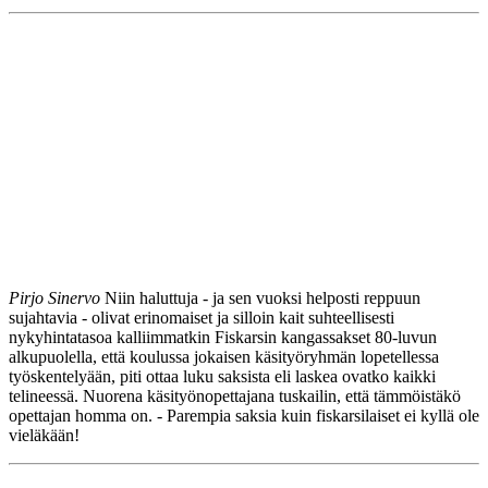
Pirjo Sinervo
Niin haluttuja - ja sen vuoksi helposti reppuun
sujahtavia - olivat erinomaiset ja silloin kait suhteellisesti
nykyhintatasoa kalliimmatkin Fiskarsin kangassakset 80-luvun
alkupuolella, että koulussa jokaisen käsityöryhmän lopetellessa
työskentelyään, piti ottaa luku saksista eli laskea ovatko kaikki
telineessä. Nuorena käsityönopettajana tuskailin, että tämmöistäkö
opettajan homma on. - Parempia saksia kuin fiskarsilaiset ei kyllä ole
vieläkään!