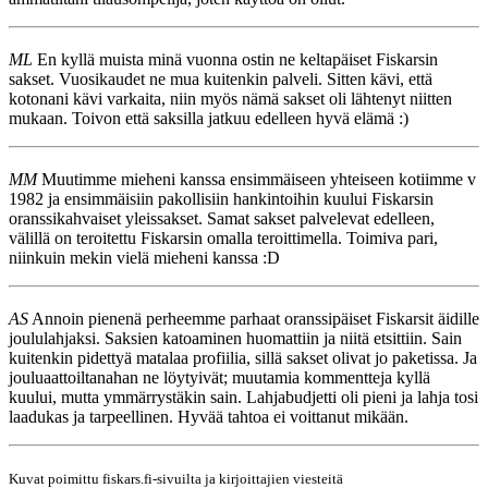
ML
En kyllä muista minä vuonna ostin ne keltapäiset Fiskarsin
sakset. Vuosikaudet ne mua kuitenkin palveli. Sitten kävi, että
kotonani kävi varkaita, niin myös nämä sakset oli lähtenyt niitten
mukaan. Toivon että saksilla jatkuu edelleen hyvä elämä :)
MM
Muutimme mieheni kanssa ensimmäiseen yhteiseen kotiimme v
1982 ja ensimmäisiin pakollisiin hankintoihin kuului Fiskarsin
oranssikahvaiset yleissakset. Samat sakset palvelevat edelleen,
välillä on teroitettu Fiskarsin omalla teroittimella. Toimiva pari,
niinkuin mekin vielä mieheni kanssa :D
AS
Annoin pienenä perheemme parhaat oranssipäiset Fiskarsit äidille
joululahjaksi. Saksien katoaminen huomattiin ja niitä etsittiin. Sain
kuitenkin pidettyä matalaa profiilia, sillä sakset olivat jo paketissa. Ja
jouluaattoiltanahan ne löytyivät; muutamia kommentteja kyllä
kuului, mutta ymmärrystäkin sain. Lahjabudjetti oli pieni ja lahja tosi
laadukas ja tarpeellinen. Hyvää tahtoa ei voittanut mikään.
Kuvat poimittu fiskars.fi-sivuilta ja kirjoittajien viesteitä