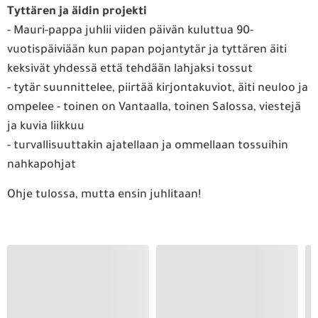
Tyttären ja äidin projekti
- Mauri-pappa juhlii viiden päivän kuluttua 90-
vuotispäiviään kun papan pojantytär ja tyttären äiti
keksivät yhdessä että tehdään lahjaksi tossut
- tytär suunnittelee, piirtää kirjontakuviot, äiti neuloo ja
ompelee - toinen on Vantaalla, toinen Salossa, viestejä
ja kuvia liikkuu
- turvallisuuttakin ajatellaan ja ommellaan tossuihin
nahkapohjat
Ohje tulossa, mutta ensin juhlitaan!