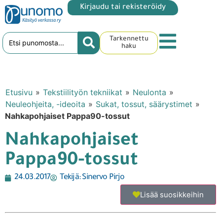
Kirjaudu tai rekisteröidy
Tarkennettu
haku
Etusivu
»
Tekstiilityön tekniikat
»
Neulonta
»
Neuleohjeita, -ideoita
»
Sukat, tossut, säärystimet
»
Nahkapohjaiset Pappa90-tossut
Nahkapohjaiset
Pappa90-tossut
24.03.2017
Tekijä:
Sinervo Pirjo
Lisää suosikkeihin