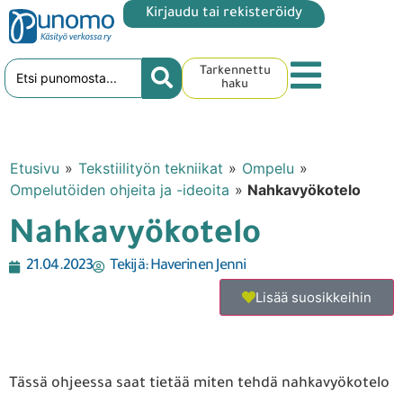
Kirjaudu tai rekisteröidy
Tarkennettu
haku
Etusivu
»
Tekstiilityön tekniikat
»
Ompelu
»
Ompelutöiden ohjeita ja -ideoita
»
Nahkavyökotelo
Nahkavyökotelo
21.04.2023
Tekijä:
Haverinen Jenni
Lisää suosikkeihin
Tässä ohjeessa saat tietää miten tehdä nahkavyökotelo