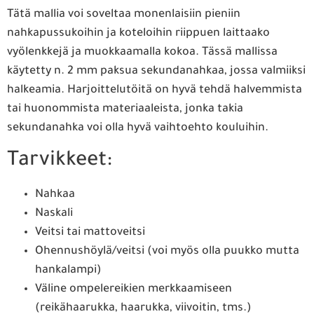
Tätä mallia voi soveltaa monenlaisiin pieniin
nahkapussukoihin ja koteloihin riippuen laittaako
vyölenkkejä ja muokkaamalla kokoa. Tässä mallissa
käytetty n. 2 mm paksua sekundanahkaa, jossa valmiiksi
halkeamia. Harjoittelutöitä on hyvä tehdä halvemmista
tai huonommista materiaaleista, jonka takia
sekundanahka voi olla hyvä vaihtoehto kouluihin.
Tarvikkeet:
Nahkaa
Naskali
Veitsi tai mattoveitsi
Ohennushöylä/veitsi (voi myös olla puukko mutta
hankalampi)
Väline ompelereikien merkkaamiseen
(reikähaarukka, haarukka, viivoitin, tms.)