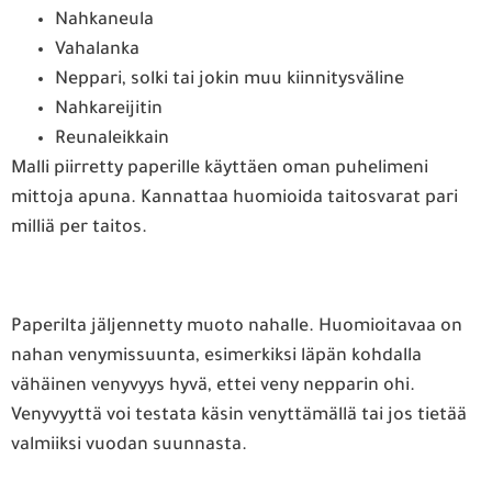
Nahkaneula
Vahalanka
Neppari, solki tai jokin muu kiinnitysväline
Nahkareijitin
Reunaleikkain
Malli piirretty paperille käyttäen oman puhelimeni
mittoja apuna. Kannattaa huomioida taitosvarat pari
milliä per taitos.
Paperilta jäljennetty muoto nahalle. Huomioitavaa on
nahan venymissuunta, esimerkiksi läpän kohdalla
vähäinen venyvyys hyvä, ettei veny nepparin ohi.
Venyvyyttä voi testata käsin venyttämällä tai jos tietää
valmiiksi vuodan suunnasta.