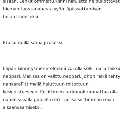
sisään. Lenkit ommeltu kiinni niin, että ne pullottavat
hieman taustanahasta vyön läpi asettamisen
helpottamiseksi.
Etusaimoilla sama prosessi
Läpän kiinnitysmenetelmänä voi olla solki, naru taikka
neppari. Mallissa on valittu neppari, johon reikä tehty
nahkarei’ittimellä haluttuun mitattuun
keskipisteeseen. Rei'ittimen teräpuoli kannattaa olla
nahan sileällä puolella rei'ittäessä siistimmän reiän
aikaansaamiseksi.