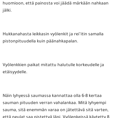
huomioon, että painosta voi jäädä märkään nahkaan
jälki.
Hukkanahasta leikkasin vyölenkit ja rei’itin samalla
pistonpituudella kuin päänahkapalan.
Vyölenkkien paikat mitattu halutulle korkeudelle ja
etäisyydelle.
Näin lyhyessä saumassa kannattaa olla 6-8 kertaa
sauman pituuden verran vahalankaa. Mitä lyhyempi
sauma, sitä enemmän varaa on jätettävä sitä varten,
että neulat saa pistettyä läpi. Vyölenkeissä käytetty 8